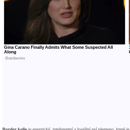
Border kolie
je energické, inteligentní a loajální psí plemeno, které 