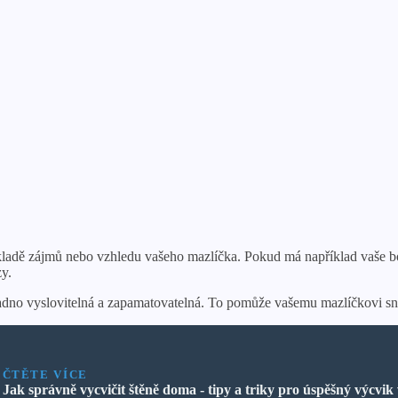
ladě zájmů nebo vzhledu vašeho mazlíčka. Pokud má například vaše bor
y.
nadno vyslovitelná a zapamatovatelná. To pomůže vašemu mazlíčkovi snad
ČTĚTE VÍCE
Jak správně vycvičit štěně doma - tipy a triky pro úspěšný výcvik