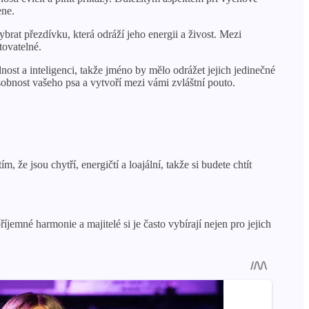
ene.
rat přezdívku, která odráží jeho energii a živost. Mezi
tovatelné.
ost a inteligenci, takže jméno by mělo odrážet jejich jedinečné
sobnost vašeho psa a vytvoří mezi vámi zvláštní pouto.
 že jsou chytří, energičtí a loajální, takže si budete chtít
jemné harmonie a majitelé si je často vybírají nejen pro jejich