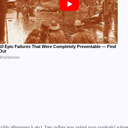
je vždy připraveno k akci. Tato zvířata jsou známá svou vynikající scho