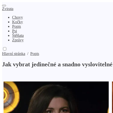
Zvirata
Chovy
Kočky
Popis
Psi
Štěňata
Zprávy
Hlavní stránka
/
Popis
Jak vybrat jedinečné a snadno vysloviteln