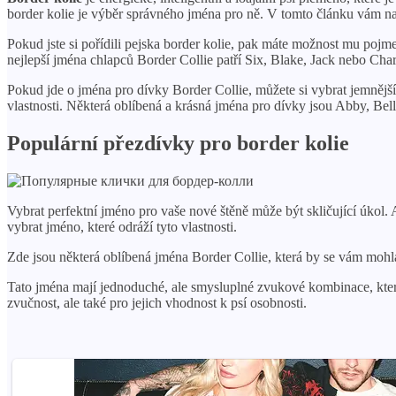
border kolie je výběr správného jména pro ně. V tomto článku vám n
Pokud jste si pořídili pejska border kolie, pak máte možnost mu pojm
nejlepší jména chlapců Border Collie patří Six, Blake, Jack nebo Ch
Pokud jde o jména pro dívky Border Collie, můžete si vybrat jemnější 
vlastnosti. Některá oblíbená a krásná jména pro dívky jsou Abby, Bel
Populární přezdívky pro border kolie
Vybrat perfektní jméno pro vaše nové štěně může být skličující úkol. A 
vybrat jméno, které odráží tyto vlastnosti.
Zde jsou některá oblíbená jména Border Collie, která by se vám mohla 
Tato jména mají jednoduché, ale smysluplné zvukové kombinace, které s
zvučnost, ale také pro jejich vhodnost k psí osobnosti.