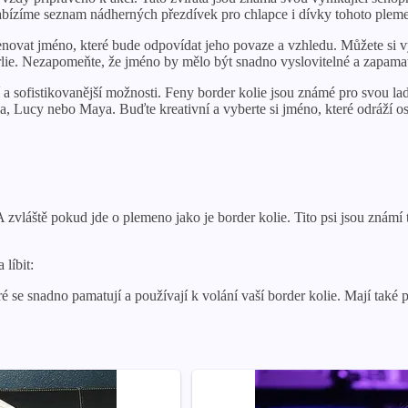
abízíme seznam nádherných přezdívek pro chlapce i dívky tohoto plem
enovat jméno, které bude odpovídat jeho povaze a vzhledu. Můžete si vyb
arlie. Nezapomeňte, že jméno by mělo být snadno vyslovitelné a zapama
a sofistikovanější možnosti. Feny border kolie jsou známé pro svou ladn
la, Lucy nebo Maya. Buďte kreativní a vyberte si jméno, které odráží o
zvláště pokud jde o plemeno jako je border kolie. Tito psi jsou známí tím,
líbit:
e snadno pamatují a používají k volání vaší border kolie. Mají také pří