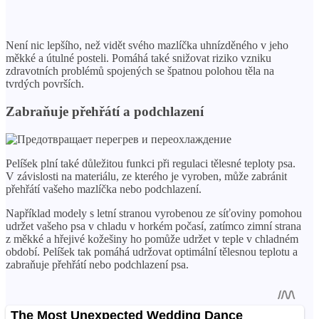
Není nic lepšího, než vidět svého mazlíčka uhnízděného v jeho
měkké a útulné posteli. Pomáhá také snižovat riziko vzniku
zdravotních problémů spojených se špatnou polohou těla na
tvrdých površích.
Zabraňuje přehřátí a podchlazení
Pelíšek plní také důležitou funkci při regulaci tělesné teploty psa.
V závislosti na materiálu, ze kterého je vyroben, může zabránit
přehřátí vašeho mazlíčka nebo podchlazení.
Například modely s letní stranou vyrobenou ze síťoviny pomohou
udržet vašeho psa v chladu v horkém počasí, zatímco zimní strana
z měkké a hřejivé kožešiny ho pomůže udržet v teple v chladném
období. Pelíšek tak pomáhá udržovat optimální tělesnou teplotu a
zabraňuje přehřátí nebo podchlazení psa.