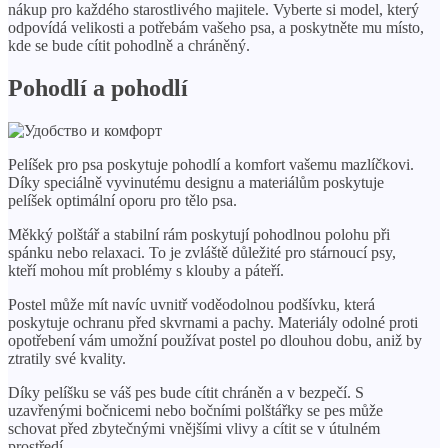
nákup pro každého starostlivého majitele. Vyberte si model, který
odpovídá velikosti a potřebám vašeho psa, a poskytněte mu místo,
kde se bude cítit pohodlně a chráněný.
Pohodlí a pohodlí
Pelíšek pro psa poskytuje pohodlí a komfort vašemu mazlíčkovi.
Díky speciálně vyvinutému designu a materiálům poskytuje
pelíšek optimální oporu pro tělo psa.
Měkký polštář a stabilní rám poskytují pohodlnou polohu při
spánku nebo relaxaci. To je zvláště důležité pro stárnoucí psy,
kteří mohou mít problémy s klouby a páteří.
Postel může mít navíc uvnitř voděodolnou podšívku, která
poskytuje ochranu před skvrnami a pachy. Materiály odolné proti
opotřebení vám umožní používat postel po dlouhou dobu, aniž by
ztratily své kvality.
Díky pelíšku se váš pes bude cítit chráněn a v bezpečí. S
uzavřenými bočnicemi nebo bočními polštářky se pes může
schovat před zbytečnými vnějšími vlivy a cítit se v útulném
prostředí.