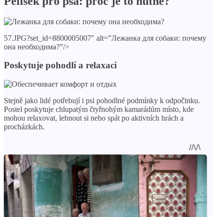
Pelíšek pro psa: proč je to nutné?
57.JPG?set_id=8800005007″ alt=”Лежанка для собаки: почему
она необходима?”/>
Poskytuje pohodlí a relaxaci
Stejně jako lidé potřebují i ​​psi pohodlné podmínky k odpočinku.
Postel poskytuje chlupatým čtyřnohým kamarádům místo, kde
mohou relaxovat, lehnout si nebo spát po aktivních hrách a
procházkách.