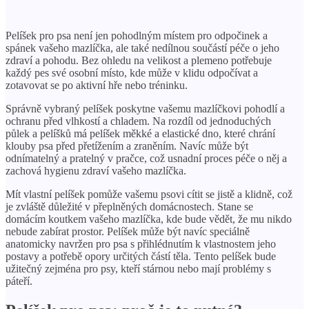
Pelíšek pro psa není jen pohodlným místem pro odpočinek a
spánek vašeho mazlíčka, ale také nedílnou součástí péče o jeho
zdraví a pohodu. Bez ohledu na velikost a plemeno potřebuje
každý pes své osobní místo, kde může v klidu odpočívat a
zotavovat se po aktivní hře nebo tréninku.
Správně vybraný pelíšek poskytne vašemu mazlíčkovi pohodlí a
ochranu před vlhkostí a chladem. Na rozdíl od jednoduchých
půlek a pelíšků má pelíšek měkké a elastické dno, které chrání
klouby psa před přetížením a zraněním. Navíc může být
odnímatelný a pratelný v pračce, což usnadní proces péče o něj a
zachová hygienu zdraví vašeho mazlíčka.
Mít vlastní pelíšek pomůže vašemu psovi cítit se jistě a klidně, což
je zvláště důležité v přeplněných domácnostech. Stane se
domácím koutkem vašeho mazlíčka, kde bude vědět, že mu nikdo
nebude zabírat prostor. Pelíšek může být navíc speciálně
anatomicky navržen pro psa s přihlédnutím k vlastnostem jeho
postavy a potřebě opory určitých částí těla. Tento pelíšek bude
užitečný zejména pro psy, kteří stárnou nebo mají problémy s
páteří.