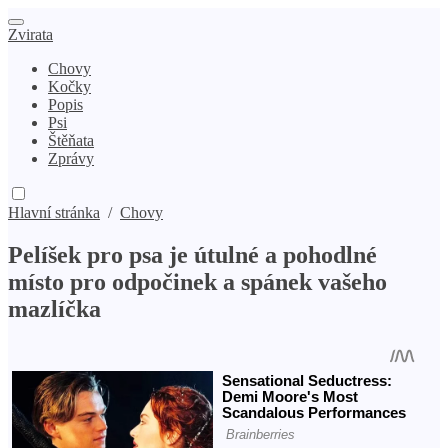
Zvirata
Chovy
Kočky
Popis
Psi
Štěňata
Zprávy
Hlavní stránka
/
Chovy
Pelíšek pro psa je útulné a pohodlné
místo pro odpočinek a spánek vašeho
mazlíčka