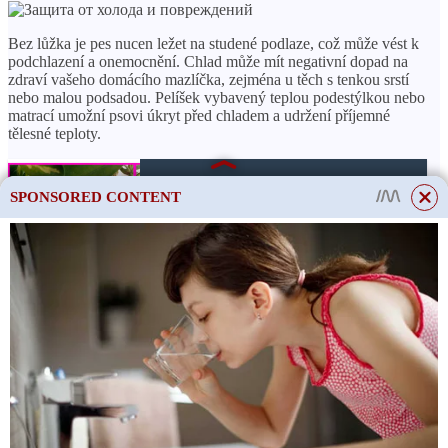
Bez lůžka je pes nucen ležet na studené podlaze, což může vést k
podchlazení a onemocnění. Chlad může mít negativní dopad na
zdraví vašeho domácího mazlíčka, zejména u těch s tenkou srstí
nebo malou podsadou. Pelíšek vybavený teplou podestýlkou ​​nebo
matrací umožní psovi úkryt před chladem a udržení příjemné
tělesné teploty.
ČTĚTE VÍCE
SPONSORED CONTENT
Jednoduché a efektivní
způsoby, jak zabránit vaší
kočce lézt do květináčů v
domě
Postel navíc slouží jako ochrana před poškozením. V něm může
pes klidně odpočívat, aniž by mu hrozilo vykloubení nebo
pohmoždění. Mimo postel může zvíře spát na studené podlaze,
čímž se vystavuje riziku zranění otřesy a spadlými předměty.
This site uses cookies to store data. By continuing to use the site, you consent
Teplé a bezpečné
to the use of these files.
OK