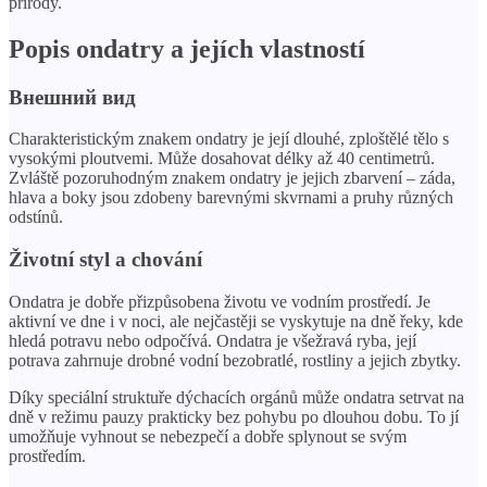
přírody.
Popis ondatry a jejích vlastností
Внешний вид
Charakteristickým znakem ondatry je její dlouhé, zploštělé tělo s
vysokými ploutvemi. Může dosahovat délky až 40 centimetrů.
Zvláště pozoruhodným znakem ondatry je jejich zbarvení – záda,
hlava a boky jsou zdobeny barevnými skvrnami a pruhy různých
odstínů.
Životní styl a chování
Ondatra je dobře přizpůsobena životu ve vodním prostředí. Je
aktivní ve dne i v noci, ale nejčastěji se vyskytuje na dně řeky, kde
hledá potravu nebo odpočívá. Ondatra je všežravá ryba, její
potrava zahrnuje drobné vodní bezobratlé, rostliny a jejich zbytky.
Díky speciální struktuře dýchacích orgánů může ondatra setrvat na
dně v režimu pauzy prakticky bez pohybu po dlouhou dobu. To jí
umožňuje vyhnout se nebezpečí a dobře splynout se svým
prostředím.