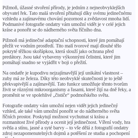
Pižmoň, úžasné stvoření přírody, je jedním z nejneobvyklejších
obyvatel řek. Tato malá stvoření přitahují díky svému jedinečnému
vzhledu a zajímavému chování pozornost a zvědavost mnoha lidí.
Podmanivé fotografie ondatry vám umožní vidět je v celé jejich
kráse a ponořit se do nádherného světa říčního dna.
Pižmoň má jedinečné adaptační schopnosti, které jim pomáhají
přežít ve vodním prostředí. Tito malí tvorové mají dlouhé tělo
pokryté těžkou skořápkou, která slouží jako ochrana před
predátory. Jsou také vybaveny výkonnými čelistmi, které jim
pomáhají snadno se vyjádřit v boji o přežití.
Na ondatře je kupodivu nejzajímavější její unikátní vlastnost –
zuby má ze železa. Díky této neobvyklé skutečnosti je to ještě
překvapivější a zajímavější. Tato funkce umožňuje těmto tvorům
živit se různými mikroorganismy a řasami, které žijí na dně řeky, a
proměnit se ve spolehlivé „čističe“ podmořského světa.
Fotografie ondatry vám umožní nejen vidět jejich jedinečný
vzhled, ale také vám umožní ponořit se do nádherného světa
říčních prostor. Poskytují možnost vychutnat si krásu a
rozmanitost živé přírody a ocenit její jedinečnost. Víření vody, hra
světla a stínu, jasné a syté barvy – to vše dělá z fotografií ondatry
zdroj nezapomenutelných dojmů a potěšení ze studia a pochopení