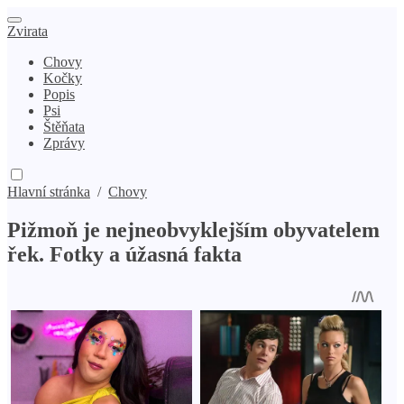
Zvirata
Chovy
Kočky
Popis
Psi
Štěňata
Zprávy
Hlavní stránka
/
Chovy
Pižmoň je nejneobvyklejším obyvatelem
řek. Fotky a úžasná fakta