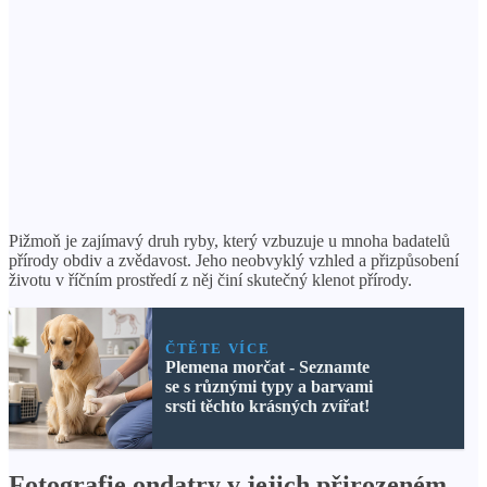
Pižmoň je zajímavý druh ryby, který vzbuzuje u mnoha badatelů
přírody obdiv a zvědavost. Jeho neobvyklý vzhled a přizpůsobení
životu v říčním prostředí z něj činí skutečný klenot přírody.
ČTĚTE VÍCE
Plemena morčat - Seznamte
se s různými typy a barvami
srsti těchto krásných zvířat!
Fotografie ondatry v jejich přirozeném