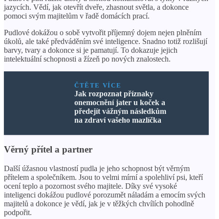
jazycích. Vědí, jak otevřít dveře, zhasnout světla, a dokonce
pomoci svým majitelům v řadě domácích prací.
Pudlové dokážou o sobě vytvořit příjemný dojem nejen plněním
úkolů, ale také předváděním své inteligence. Snadno totiž rozlišují
barvy, tvary a dokonce si je pamatují. To dokazuje jejich
intelektuální schopnosti a žízeň po nových znalostech.
ČTĚTE VÍCE
Jak rozpoznat příznaky
onemocnění jater u koček a
předejít vážným následkům
na zdraví vašeho mazlíčka
Věrný přítel a partner
Další úžasnou vlastností pudla je jeho schopnost být věrným
přítelem a společníkem. Jsou to velmi mírní a spolehliví psi, kteří
ocení teplo a pozornost svého majitele. Díky své vysoké
inteligenci dokážou pudlové porozumět náladám a emocím svých
majitelů a dokonce je vědí, jak je v těžkých chvílích pohodlně
podpořit.