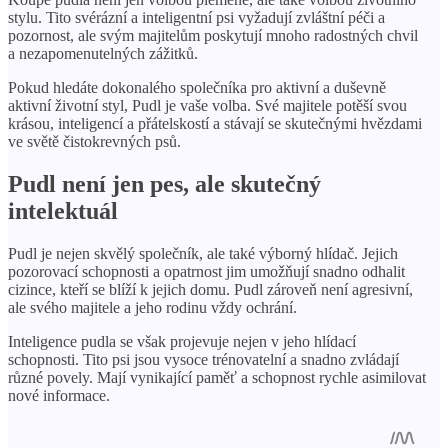
stylu. Tito svérázní a inteligentní psi vyžadují zvláštní péči a
pozornost, ale svým majitelům poskytují mnoho radostných chvil
a nezapomenutelných zážitků.
Pokud hledáte dokonalého společníka pro aktivní a duševně
aktivní životní styl, Pudl je vaše volba. Své majitele potěší svou
krásou, inteligencí a přátelskostí a stávají se skutečnými hvězdami
ve světě čistokrevných psů.
Pudl není jen pes, ale skutečný
intelektuál
Pudl je nejen skvělý společník, ale také výborný hlídač. Jejich
pozorovací schopnosti a opatrnost jim umožňují snadno odhalit
cizince, kteří se blíží k jejich domu. Pudl zároveň není agresivní,
ale svého majitele a jeho rodinu vždy ochrání.
Inteligence pudla se však projevuje nejen v jeho hlídací
schopnosti. Tito psi jsou vysoce trénovatelní a snadno zvládají
různé povely. Mají vynikající paměť a schopnost rychle asimilovat
nové informace.