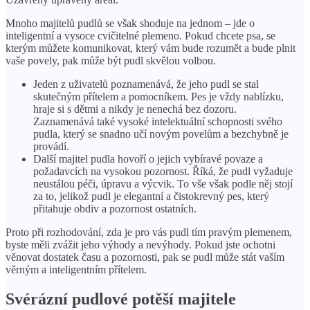
Mnoho majitelů pudlů se však shoduje na jednom – jde o
inteligentní a vysoce cvičitelné plemeno. Pokud chcete psa, se
kterým můžete komunikovat, který vám bude rozumět a bude plnit
vaše povely, pak může být pudl skvělou volbou.
Jeden z uživatelů poznamenává, že jeho pudl se stal
skutečným přítelem a pomocníkem. Pes je vždy nablízku,
hraje si s dětmi a nikdy je nenechá bez dozoru.
Zaznamenává také vysoké intelektuální schopnosti svého
pudla, který se snadno učí novým povelům a bezchybně je
provádí.
Další majitel pudla hovoří o jejich vybíravé povaze a
požadavcích na vysokou pozornost. Říká, že pudl vyžaduje
neustálou péči, úpravu a výcvik. To vše však podle něj stojí
za to, jelikož pudl je elegantní a čistokrevný pes, který
přitahuje obdiv a pozornost ostatních.
Proto při rozhodování, zda je pro vás pudl tím pravým plemenem,
byste měli zvážit jeho výhody a nevýhody. Pokud jste ochotni
věnovat dostatek času a pozornosti, pak se pudl může stát vaším
věrným a inteligentním přítelem.
Svérázní pudlové potěší majitele