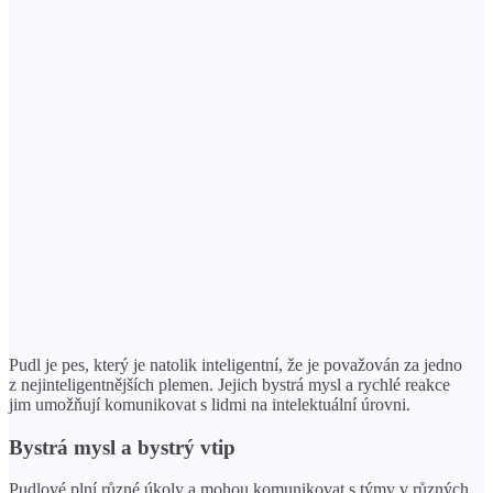
Pudl je pes, který je natolik inteligentní, že je považován za jedno
z nejinteligentnějších plemen. Jejich bystrá mysl a rychlé reakce
jim umožňují komunikovat s lidmi na intelektuální úrovni.
Bystrá mysl a bystrý vtip
Pudlové plní různé úkoly a mohou komunikovat s týmy v různých