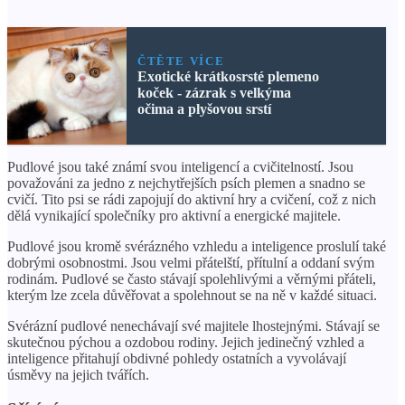
ČTĚTE VÍCE
Exotické krátkosrsté plemeno
koček - zázrak s velkýma
očima a plyšovou srstí
Pudlové jsou také známí svou inteligencí a cvičitelností. Jsou
považováni za jedno z nejchytřejších psích plemen a snadno se
cvičí. Tito psi se rádi zapojují do aktivní hry a cvičení, což z nich
dělá vynikající společníky pro aktivní a energické majitele.
Pudlové jsou kromě svérázného vzhledu a inteligence proslulí také
dobrými osobnostmi. Jsou velmi přátelští, přítulní a oddaní svým
rodinám. Pudlové se často stávají spolehlivými a věrnými přáteli,
kterým lze zcela důvěřovat a spolehnout se na ně v každé situaci.
Svérázní pudlové nenechávají své majitele lhostejnými. Stávají se
skutečnou pýchou a ozdobou rodiny. Jejich jedinečný vzhled a
inteligence přitahují obdivné pohledy ostatních a vyvolávají
úsměvy na jejich tvářích.