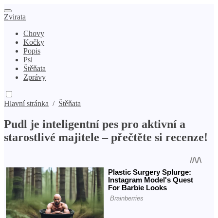
Zvirata
Chovy
Kočky
Popis
Psi
Štěňata
Zprávy
Hlavní stránka
/
Štěňata
Pudl je inteligentní pes pro aktivní a
starostlivé majitele – přečtěte si recenze!