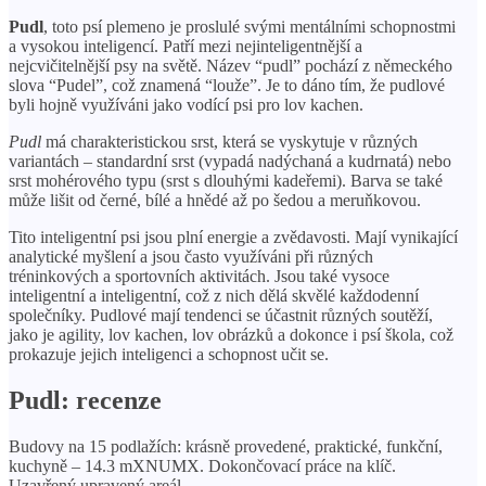
Pudl
, toto psí plemeno je proslulé svými mentálními schopnostmi
a vysokou inteligencí. Patří mezi nejinteligentnější a
nejcvičitelnější psy na světě. Název “pudl” pochází z německého
slova “Pudel”, což znamená “louže”. Je to dáno tím, že pudlové
byli hojně využíváni jako vodící psi pro lov kachen.
Pudl
má charakteristickou srst, která se vyskytuje v různých
variantách – standardní srst (vypadá nadýchaná a kudrnatá) nebo
srst mohérového typu (srst s dlouhými kadeřemi). Barva se také
může lišit od černé, bílé a hnědé až po šedou a meruňkovou.
Tito inteligentní psi jsou plní energie a zvědavosti. Mají vynikající
analytické myšlení a jsou často využíváni při různých
tréninkových a sportovních aktivitách. Jsou také vysoce
inteligentní a inteligentní, což z nich dělá skvělé každodenní
společníky. Pudlové mají tendenci se účastnit různých soutěží,
jako je agility, lov kachen, lov obrázků a dokonce i psí škola, což
prokazuje jejich inteligenci a schopnost učit se.
Pudl: recenze
Budovy na 15 podlažích: krásně provedené, praktické, funkční,
kuchyně – 14.3 mXNUMX. Dokončovací práce na klíč.
Uzavřený upravený areál.