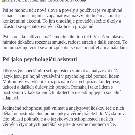
Psi se mohou učit nová slova a povely a používat je ve správné
situaci. Jsou schopni si zapamatovat názvy předmětů a spojit je s
konkrétními akcemi. To jim umožňuje provádět složité úkoly a
účastnit se specializovaných školicích programů.
Psi jsou také citliví na náš emocionální tón řeči. V našem hlase a
mimice dokážou rozeznat smutek, radost, strach a další emoce. To
jim umožňuje vcítit se a přizpůsobit se našim potřebám a náladám.
Psi jako psychologičtí asistenti
Díky svým speciálním schopnostem vnímat a analyzovat náš
jazyk jsou psi hojně využíváni v psychologické pomoci lidem.
Mohou být vycvičeni k rozpoznání časných příznaků deprese,
úzkosti a dalších duševních poruch. Pomáhají také lidem s
postižením v každodenních úkolech a usnadňují jejich sociální
adaptaci.
Jedinečné schopnosti psů vnímat a analyzovat lidskou řeč z nich
dělají nepostradatelné pomocníky a věrné přátele lidí. Výzkum v
této oblasti pokračuje a o jazykových schopnostech našich
věrných čtyřnohých parťáků se jistě dozvíme mnohem více.