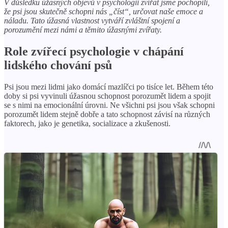
V důsledku úžasných objevů v psychologii zvířat jsme pochopili,
že psi jsou skutečně schopni nás „číst“, určovat naše emoce a
náladu. Tato úžasná vlastnost vytváří zvláštní spojení a
porozumění mezi námi a těmito úžasnými zvířaty.
Role zvířecí psychologie v chápání
lidského chování psů
Psi jsou mezi lidmi jako domácí mazlíčci po tisíce let. Během této
doby si psi vyvinuli úžasnou schopnost porozumět lidem a spojit
se s nimi na emocionální úrovni. Ne všichni psi jsou však schopni
porozumět lidem stejně dobře a tato schopnost závisí na různých
faktorech, jako je genetika, socializace a zkušenosti.