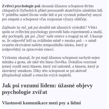
Zvířecí psychologie psů
zkoumá úžasnou schopnost těchto
chlupatých čtyřnohých přátel porozumět skutečným záměrům lidí.
V průběhu staletí života vedle lidí si psi vyvinuli jedinečný smysl
pro empatii a schopnost včas rozpoznat výrazy obličeje.
Zajímalo by mě, jak psi dosáhli tak úžasných výsledků?
Vědci
spolu se zvířecími psychology provedli řadu experimentů a studií,
aby pochopili, jak psi „čtou“ naše emoce a reagují na ně. Ukazuje
se, že odpověď leží na zvláštním místě v mozku psů – v místě
zvaném ekvivalent našeho temporálního laloku, který je
zodpovědný za zpracování emocí.
Výzkumy ukazují, že psi mají úžasnou schopnost zachytit nejen
mimiku a gesta, ale také tón hlasu člověka. Dokážou rozeznat
jemný rozdíl mezi hlasem, který zní radostně, a hlasem, který je
zkreslený smutkem. Díky této schopnosti se psi aktivně
přizpůsobují náladě a emocím svých majitelů.
Jak psi rozumí lidem: úžasné objevy
psychologie zvířat
Vlastnosti komunikace mezi psy a lidmi