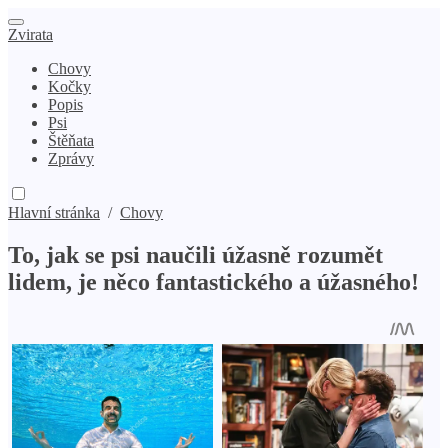
Zvirata
Chovy
Kočky
Popis
Psi
Štěňata
Zprávy
Hlavní stránka
/
Chovy
To, jak se psi naučili úžasně rozumět
lidem, je něco fantastického a úžasného!