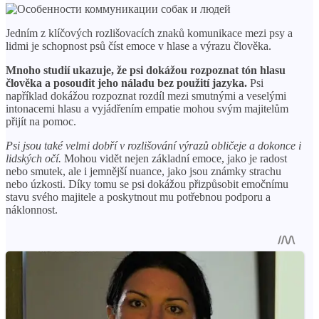
Jedním z klíčových rozlišovacích znaků komunikace mezi psy a
lidmi je schopnost psů číst emoce v hlase a výrazu člověka.
Mnoho studií ukazuje, že psi dokážou rozpoznat tón hlasu
člověka a posoudit jeho náladu bez použití jazyka.
Psi
například dokážou rozpoznat rozdíl mezi smutnými a veselými
intonacemi hlasu a vyjádřením empatie mohou svým majitelům
přijít na pomoc.
Psi jsou také velmi dobří v rozlišování výrazů obličeje a dokonce i
lidských očí.
Mohou vidět nejen základní emoce, jako je radost
nebo smutek, ale i jemnější nuance, jako jsou známky strachu
nebo úzkosti. Díky tomu se psi dokážou přizpůsobit emočnímu
stavu svého majitele a poskytnout mu potřebnou podporu a
náklonnost.