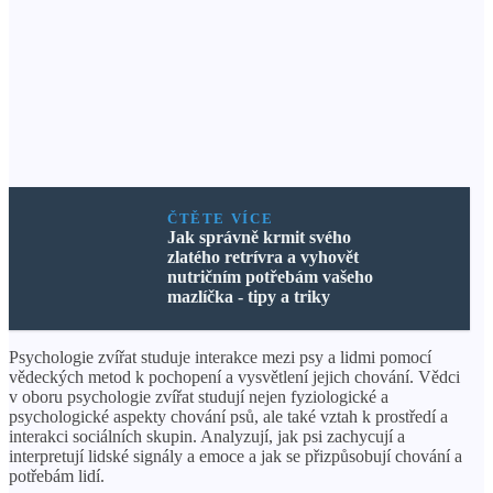
ČTĚTE VÍCE
Jak správně krmit svého
zlatého retrívra a vyhovět
nutričním potřebám vašeho
mazlíčka - tipy a triky
Psychologie zvířat studuje interakce mezi psy a lidmi pomocí
vědeckých metod k pochopení a vysvětlení jejich chování. Vědci
v oboru psychologie zvířat studují nejen fyziologické a
psychologické aspekty chování psů, ale také vztah k prostředí a
interakci sociálních skupin. Analyzují, jak psi zachycují a
interpretují lidské signály a emoce a jak se přizpůsobují chování a
potřebám lidí.