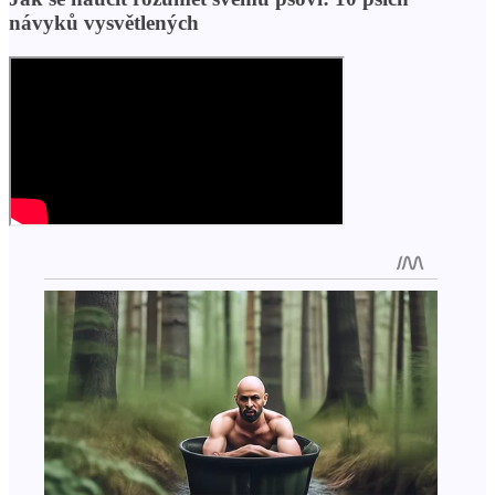
návyků vysvětlených