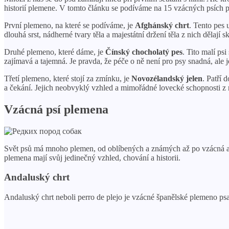
historií plemene. V tomto článku se podíváme na 15 vzácných psích p
První plemeno, na které se podíváme, je
Afghánský chrt
. Tento pes 
dlouhá srst, nádherné tvary těla a majestátní držení těla z nich dělají 
Druhé plemeno, které dáme, je
Čínský chocholatý pes
. Tito malí ps
zajímavá a tajemná. Je pravda, že péče o ně není pro psy snadná, ale je
Třetí plemeno, které stojí za zmínku, je
Novozélandský jelen
. Patří 
a čekání. Jejich neobvyklý vzhled a mimořádné lovecké schopnosti z 
Vzácná psí plemena
Svět psů má mnoho plemen, od oblíbených a známých až po vzácná a e
plemena mají svůj jedinečný vzhled, chování a historii.
Andaluský chrt
Andaluský chrt neboli perro de plejo je vzácné španělské plemeno psa,