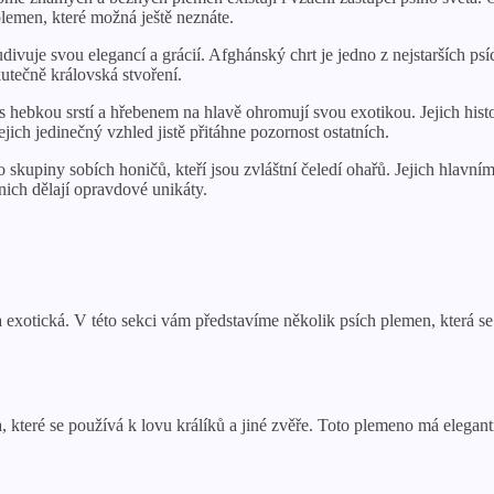
lemen, které možná ještě neznáte.
udivuje svou elegancí a grácií. Afghánský chrt je jedno z nejstarších psíc
skutečně královská stvoření.
i s hebkou srstí a hřebenem na hlavě ohromují svou exotikou. Jejich hist
jich jedinečný vzhled jistě přitáhne pozornost ostatních.
do skupiny sobích honičů, kteří jsou zvláštní čeledí ohařů. Jejich hlavní
nich dělají opravdové unikáty.
xotická. V této sekci vám představíme několik psích plemen, která s
 které se používá k lovu králíků a jiné zvěře. Toto plemeno má elegantn