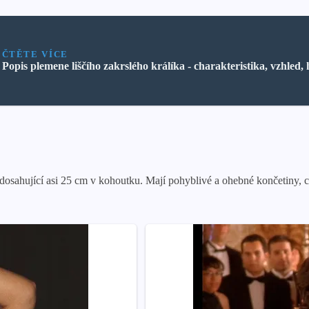
ČTĚTE VÍCE
Popis plemene liščího zakrslého králíka - charakteristika, vzhled, h
 dosahující asi 25 cm v kohoutku. Mají pohyblivé a ohebné končetiny,