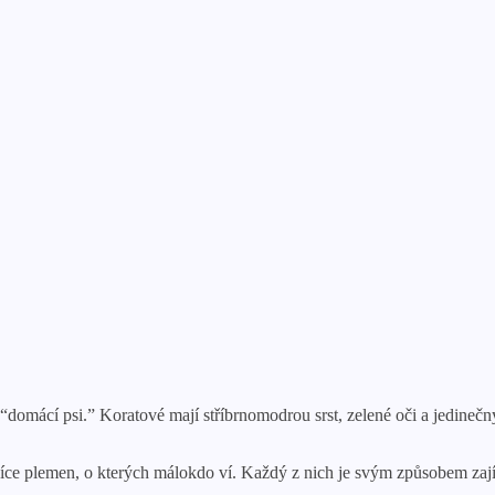
“domácí psi.” Koratové mají stříbrnomodrou srst, zelené oči a jedinečný
více plemen, o kterých málokdo ví. Každý z nich je svým způsobem zají