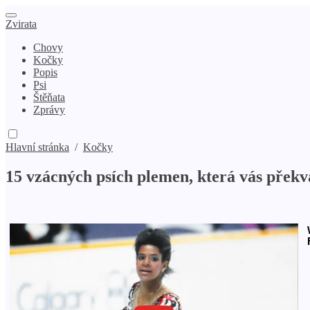
Zvirata
Chovy
Kočky
Popis
Psi
Štěňata
Zprávy
Hlavní stránka
/
Kočky
15 vzácných psích plemen, která vás překv