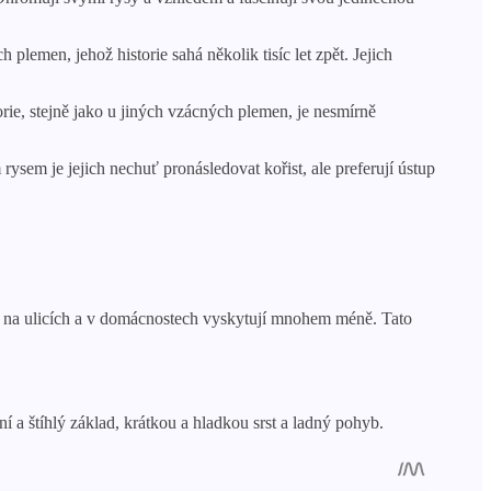
h plemen, jehož historie sahá několik tisíc let zpět. Jejich
orie, stejně jako u jiných vzácných plemen, je nesmírně
m rysem je jejich nechuť pronásledovat kořist, ale preferují ústup
e na ulicích a v domácnostech vyskytují mnohem méně. Tato
í a štíhlý základ, krátkou a hladkou srst a ladný pohyb.