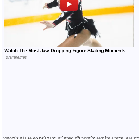
Mnozí z nás se do psů zamilují hned při prvním setkání s nimi. Ale k