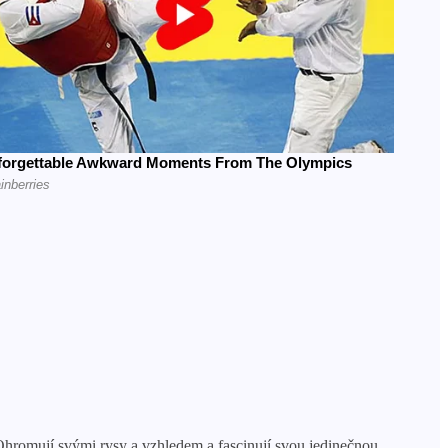
. Ohromují svými rysy a vzhledem a fascinují svou jedinečnou