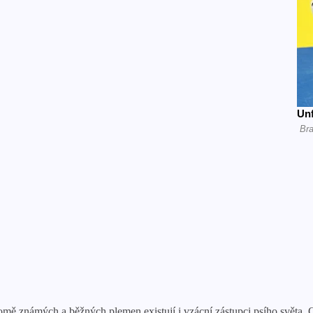
romě známých a běžných plemen existují i ​​vzácní zástupci psího světa