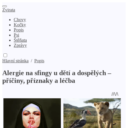
Zvirata
Chovy
Kočky
Popis
Psi
Štěňata
Zprávy
Hlavní stránka
/
Popis
Alergie na sfingy u dětí a dospělých –
příčiny, příznaky a léčba