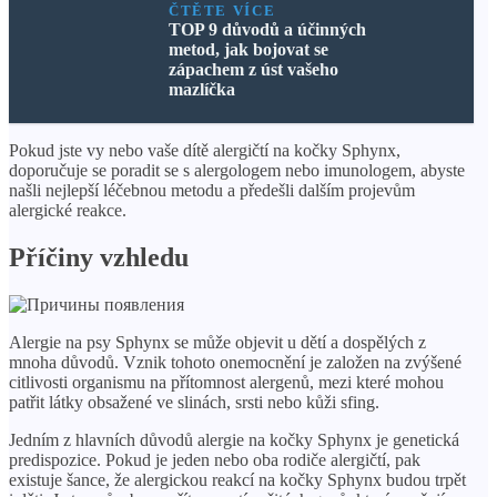
ČTĚTE VÍCE
TOP 9 důvodů a účinných
metod, jak bojovat se
zápachem z úst vašeho
mazlíčka
Pokud jste vy nebo vaše dítě alergičtí na kočky Sphynx,
doporučuje se poradit se s alergologem nebo imunologem, abyste
našli nejlepší léčebnou metodu a předešli dalším projevům
alergické reakce.
Příčiny vzhledu
Alergie na psy Sphynx se může objevit u dětí a dospělých z
mnoha důvodů. Vznik tohoto onemocnění je založen na zvýšené
citlivosti organismu na přítomnost alergenů, mezi které mohou
patřit látky obsažené ve slinách, srsti nebo kůži sfing.
Jedním z hlavních důvodů alergie na kočky Sphynx je genetická
predispozice. Pokud je jeden nebo oba rodiče alergičtí, pak
existuje šance, že alergickou reakcí na kočky Sphynx budou trpět