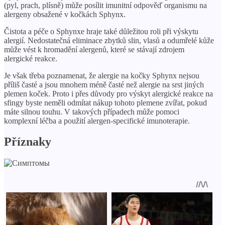
(pyl, prach, plísně) může posílit imunitní odpověď organismu na
alergeny obsažené v kočkách Sphynx.
Čistota a péče o Sphynxe hraje také důležitou roli při výskytu
alergií. Nedostatečná eliminace zbytků slin, vlasů a odumřelé kůže
může vést k hromadění alergenů, které se stávají zdrojem
alergické reakce.
Je však třeba poznamenat, že alergie na kočky Sphynx nejsou
příliš časté a jsou mnohem méně časté než alergie na srst jiných
plemen koček. Proto i přes důvody pro výskyt alergické reakce na
sfingy byste neměli odmítat nákup tohoto plemene zvířat, pokud
máte silnou touhu. V takových případech může pomoci
komplexní léčba a použití alergen-specifické imunoterapie.
Příznaky