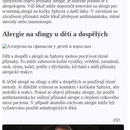
Sphynxem objeví příznaky alergie, je důležité poradit se s
alergologem. Váš lékař může doporučit testování na alergii pro
screening alergií na kočky Sphynx a další látky. V závislosti na
závažnosti příznaků může lékař předepsat antihistaminika, mírné
steroidy nebo imunoterapii.
Alergie na sfingy u dětí a dospělých
Děti a dospělí s alergií na Sphynx mohou pociťovat různé
příznaky. To může zahrnovat kožní vyrážky, svědění, zarudnutí,
otok, rýmu, kašel, potíže s dýcháním, kýchání a další příznaky
alergické reakce.
K léčbě alergií na sfingy u dětí a dospělých se používají různé
metody. Je důležité vyhnout se kontaktu s kočkami Sphynx, aby
nedošlo k reakci. Pokud se objeví příznaky alergie, lze použít
antihistaminika ke snížení příznaků alergie a zlepšení celkového
stavu pacienta. V případě akutního záchvatu alergie může být
vyžadováno použití antialergických léků.