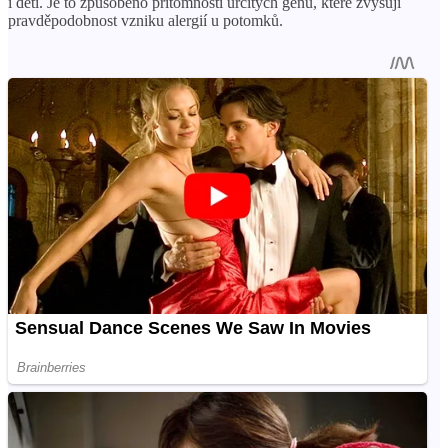
i děti. Je to způsobeno přítomností určitých genů, které zvyšují
pravděpodobnost vzniku alergií u potomků.