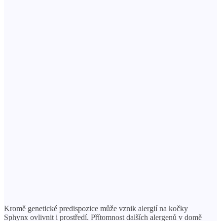
Kromě genetické predispozice může vznik alergií na kočky
Sphynx ovlivnit i prostředí. Přítomnost dalších alergenů v domě