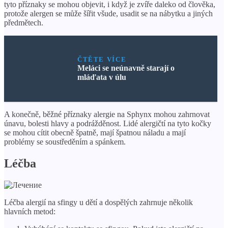
tyto příznaky se mohou objevit, i když je zvíře daleko od člověka,
protože alergen se může šířit všude, usadit se na nábytku a jiných
předmětech.
ČTĚTE VÍCE
Meláci se neúnavně starají o
mláďata v úlu
A konečně, běžné příznaky alergie na Sphynx mohou zahrnovat
únavu, bolesti hlavy a podrážděnost. Lidé alergičtí na tyto kočky
se mohou cítit obecně špatně, mají špatnou náladu a mají
problémy se soustředěním a spánkem.
Léčba
Léčba alergií na sfingy u dětí a dospělých zahrnuje několik
hlavních metod: