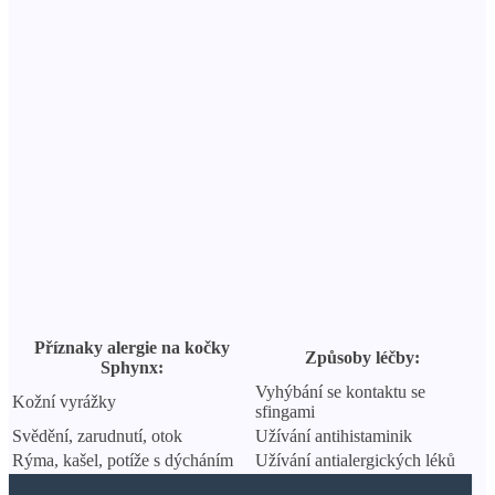
Příznaky alergie na kočky
Způsoby léčby:
Sphynx:
Vyhýbání se kontaktu se
Kožní vyrážky
sfingami
Svědění, zarudnutí, otok
Užívání antihistaminik
Rýma, kašel, potíže s dýcháním
Užívání antialergických léků