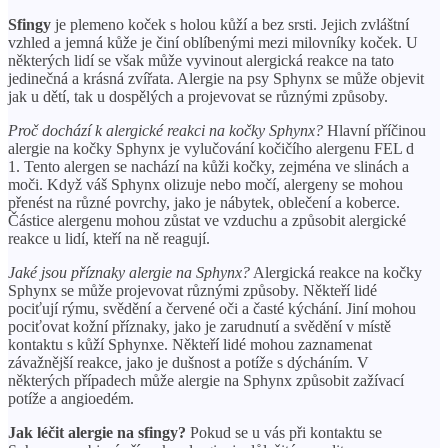
Sfingy
je plemeno koček s holou kůží a bez srsti. Jejich zvláštní
vzhled a jemná kůže je činí oblíbenými mezi milovníky koček. U
některých lidí se však může vyvinout alergická reakce na tato
jedinečná a krásná zvířata. Alergie na psy Sphynx se může objevit
jak u dětí, tak u dospělých a projevovat se různými způsoby.
Proč dochází k alergické reakci na kočky Sphynx?
Hlavní příčinou
alergie na kočky Sphynx je vylučování kočičího alergenu FEL d
1. Tento alergen se nachází na kůži kočky, zejména ve slinách a
moči. Když váš Sphynx olizuje nebo močí, alergeny se mohou
přenést na různé povrchy, jako je nábytek, oblečení a koberce.
Částice alergenu mohou zůstat ve vzduchu a způsobit alergické
reakce u lidí, kteří na ně reagují.
Jaké jsou příznaky alergie na Sphynx?
Alergická reakce na kočky
Sphynx se může projevovat různými způsoby. Někteří lidé
pociťují rýmu, svědění a červené oči a časté kýchání. Jiní mohou
pociťovat kožní příznaky, jako je zarudnutí a svědění v místě
kontaktu s kůží Sphynxe. Někteří lidé mohou zaznamenat
závažnější reakce, jako je dušnost a potíže s dýcháním. V
některých případech může alergie na Sphynx způsobit zažívací
potíže a angioedém.
Jak léčit alergie na sfingy?
Pokud se u vás při kontaktu se