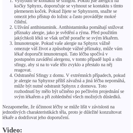
Vyhýbání se kontaktu se sfingou. Pokud jste alergičtí na
kočky Sphynx, doporučuje se vyhnout se kontaktu s tímto
plemenem koček. Pokud žijete se Sphynxem, snažte se
omezit jeho přístup do ložnic a často provádějte mokré
čištění.
Užívání antihistaminik. Antihistaminika pomáhají snižovat
příznaky alergie, jako je svědění a rýma. Před použitím
jakýchkoli léků se však určitě poraďte se svým lékařem.
Imunoterapie. Pokud vaše alergie na Sphynx vážně
omezuje váš život a způsobuje vážné příznaky, může vám
lékař doporučit imunoterapii. Tato léčba spočívá v
postupném zavádění alergenu, v tomto případě lupů a slin
sfingy, aby si na to vaše tělo zvyklo a přestalo na něj
reagovat.
Odstranění Sfingy z domu. V extrémních případech, pokud
je alergie na Sphynxe příliš závažná a jiná léčba nepomáhá,
může být nutné odstranit Sphynx z domova. Toto
rozhodnutí by mělo být učiněno po pečlivém projednání se
svým lékařem a při zohlednění všech možných důsledků.
Nezapomeňte, že účinnost léčby se může lišit v závislosti na
jednotlivých charakteristikách těla, proto je důležité konzultovat
lékaře a dodržovat jeho doporučení.
Video: