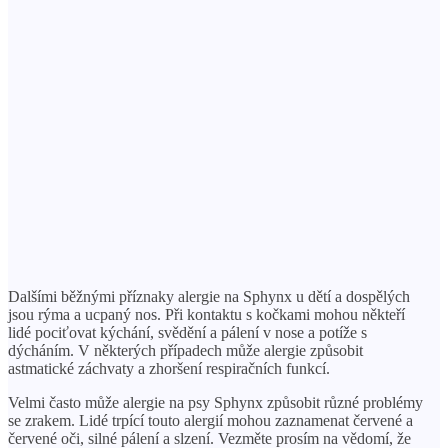
Dalšími běžnými příznaky alergie na Sphynx u dětí a dospělých
jsou rýma a ucpaný nos. Při kontaktu s kočkami mohou někteří
lidé pociťovat kýchání, svědění a pálení v nose a potíže s
dýcháním. V některých případech může alergie způsobit
astmatické záchvaty a zhoršení respiračních funkcí.
Velmi často může alergie na psy Sphynx způsobit různé problémy
se zrakem. Lidé trpící touto alergií mohou zaznamenat červené a
červené oči, silné pálení a slzení. Vezměte prosím na vědomí, že