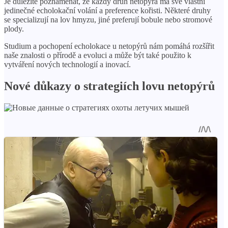
Je důležité poznamenat, že každý druh netopýra má své vlastní
jedinečné echolokační volání a preference kořisti. Některé druhy
se specializují na lov hmyzu, jiné preferují bobule nebo stromové
plody.
Studium a pochopení echolokace u netopýrů nám pomáhá rozšířit
naše znalosti o přírodě a evoluci a může být také použito k
vytváření nových technologií a inovací.
Nové důkazy o strategiích lovu netopýrů