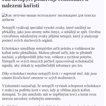
nalezení kořisti
Netopýři vydávají speciální vysoké zvuky, které narážejí na
překážky, jako jsou stromy nebo hmyz, a odrážejí se zpět. Ozvěnu
vytvořenou odraženými zvuky přijímá netopýr, který ji analyzuje
pomocí svých sluchových orgánů.
Echolokace umožňuje netopýrům určit polohu a vzdálenost ke
kořisti nebo překážkám. Mohou přesně určit, kde se předmět
nachází, a předpovědět jeho tvar, velikost a rychlost pohybu.
Netopýři ve svých mozcích pečlivě zpracovávají echolokační
signály, aby získali ty nejužitečnější informace pro lov.
Díky echolokaci mohou netopýři lovit i v naprosté tmě, kdy jsou
ostatní živočichové omezeni ve svých možnostech.
Výzkumníci naznačují, že netopýři vyvinuli schopnost echolokace
v reakci na potřebu lovit v noci, kdy je většina jejich kořisti
dostupná. To jim umožnilo stát se úspěšnými lovci a krmit svou
stravou navzdory světelným omezením.