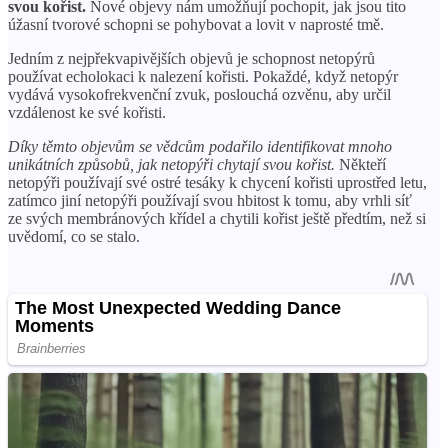
svou kořist.
Nové objevy nám umožňují pochopit, jak jsou tito
úžasní tvorové schopni se pohybovat a lovit v naprosté tmě.
Jedním z nejpřekvapivějších objevů je schopnost netopýrů
používat echolokaci k nalezení kořisti. Pokaždé, když netopýr
vydává vysokofrekvenční zvuk, poslouchá ozvěnu, aby určil
vzdálenost ke své kořisti.
Díky těmto objevům se vědcům podařilo identifikovat mnoho
unikátních způsobů, jak netopýři chytají svou kořist.
Někteří
netopýři používají své ostré tesáky k chycení kořisti uprostřed letu,
zatímco jiní netopýři používají svou hbitost k tomu, aby vrhli síť
ze svých membránových křídel a chytili kořist ještě předtím, než si
uvědomí, co se stalo.