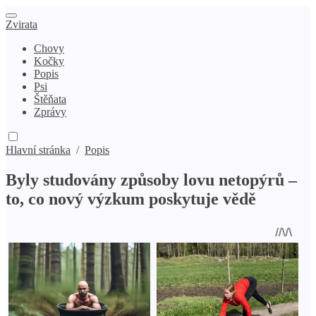
Zvirata
Chovy
Kočky
Popis
Psi
Štěňata
Zprávy
Hlavní stránka
/
Popis
Byly studovány způsoby lovu netopýrů –
to, co nový výzkum poskytuje vědě