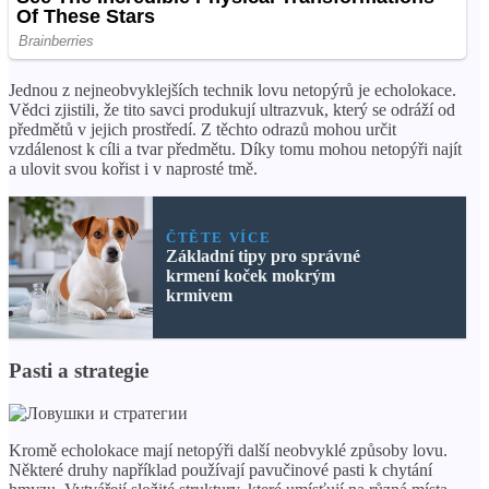
Jednou z nejneobvyklejších technik lovu netopýrů je echolokace.
Vědci zjistili, že tito savci produkují ultrazvuk, který se odráží od
předmětů v jejich prostředí. Z těchto odrazů mohou určit
vzdálenost k cíli a tvar předmětu. Díky tomu mohou netopýři najít
a ulovit svou kořist i v naprosté tmě.
ČTĚTE VÍCE
Základní tipy pro správné
krmení koček mokrým
krmivem
Pasti a strategie
Kromě echolokace mají netopýři další neobvyklé způsoby lovu.
Některé druhy například používají pavučinové pasti k chytání