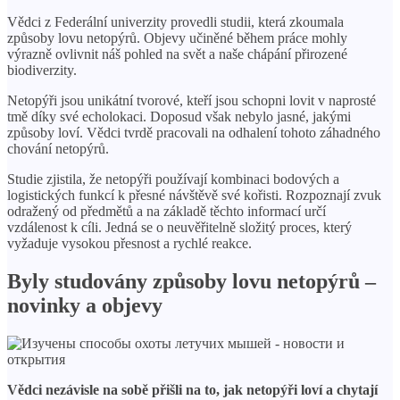
Vědci z Federální univerzity provedli studii, která zkoumala
způsoby lovu netopýrů. Objevy učiněné během práce mohly
výrazně ovlivnit náš pohled na svět a naše chápání přirozené
biodiverzity.
Netopýři jsou unikátní tvorové, kteří jsou schopni lovit v naprosté
tmě díky své echolokaci. Doposud však nebylo jasné, jakými
způsoby loví. Vědci tvrdě pracovali na odhalení tohoto záhadného
chování netopýrů.
Studie zjistila, že netopýři používají kombinaci bodových a
logistických funkcí k přesné návštěvě své kořisti. Rozpoznají zvuk
odražený od předmětů a na základě těchto informací určí
vzdálenost k cíli. Jedná se o neuvěřitelně složitý proces, který
vyžaduje vysokou přesnost a rychlé reakce.
Byly studovány způsoby lovu netopýrů –
novinky a objevy
Vědci nezávisle na sobě přišli na to, jak netopýři loví a chytají