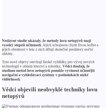
Nedávné studie ukázaly, že metody lovu netopýrů mají
vysoký stupeň účinnosti.
Jejich schopnost chytit živou kořist a
jejich obratnost v letu z nich dělají skutečné predátory noční
oblohy.
Tyto nové objevy otevírají široké vyhlídky pro vývoj nových
technologií v oblasti letectví a robotiky.
Vědci doufají, že
studium metod lovu netopýrů pomůže vyvinout účinnější
navigační a vyhledávací systémy v podmínkách nízké
viditelnosti.
Vědci objevili neobvyklé techniky lovu
netopýrů