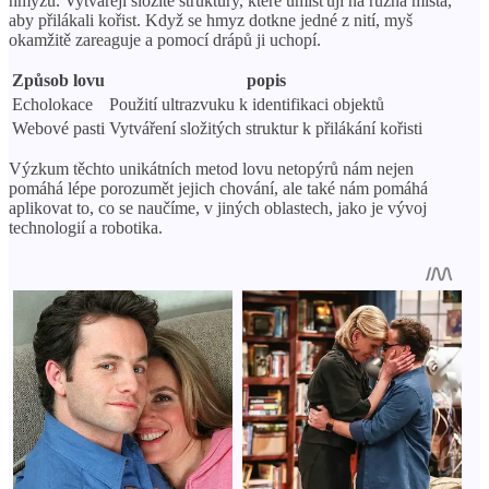
hmyzu. Vytvářejí složité struktury, které umísťují na různá místa,
aby přilákali kořist. Když se hmyz dotkne jedné z nití, myš
okamžitě zareaguje a pomocí drápů ji uchopí.
Způsob lovu
popis
Echolokace
Použití ultrazvuku k identifikaci objektů
Webové pasti
Vytváření složitých struktur k přilákání kořisti
Výzkum těchto unikátních metod lovu netopýrů nám nejen
pomáhá lépe porozumět jejich chování, ale také nám pomáhá
aplikovat to, co se naučíme, v jiných oblastech, jako je vývoj
technologií a robotika.