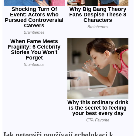
Jak netopýři používají echolokaci k