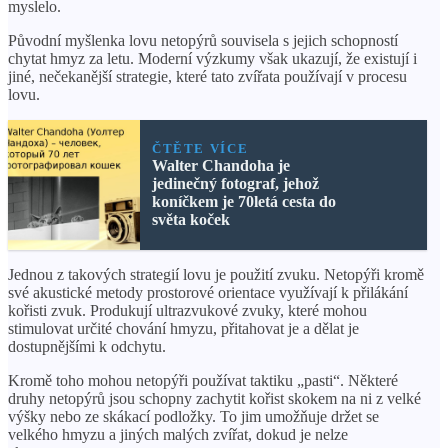
myslelo.
Původní myšlenka lovu netopýrů souvisela s jejich schopností
chytat hmyz za letu. Moderní výzkumy však ukazují, že existují i ​​
jiné, nečekanější strategie, které tato zvířata používají v procesu
lovu.
ČTĚTE VÍCE
Walter Chandoha je
jedinečný fotograf, jehož
koníčkem je 70letá cesta do
světa koček
Jednou z takových strategií lovu je použití zvuku. Netopýři kromě
své akustické metody prostorové orientace využívají k přilákání
kořisti zvuk. Produkují ultrazvukové zvuky, které mohou
stimulovat určité chování hmyzu, přitahovat je a dělat je
dostupnějšími k odchytu.
Kromě toho mohou netopýři používat taktiku „pasti“. Některé
druhy netopýrů jsou schopny zachytit kořist skokem na ni z velké
výšky nebo ze skákací podložky. To jim umožňuje držet se
velkého hmyzu a jiných malých zvířat, dokud je nelze