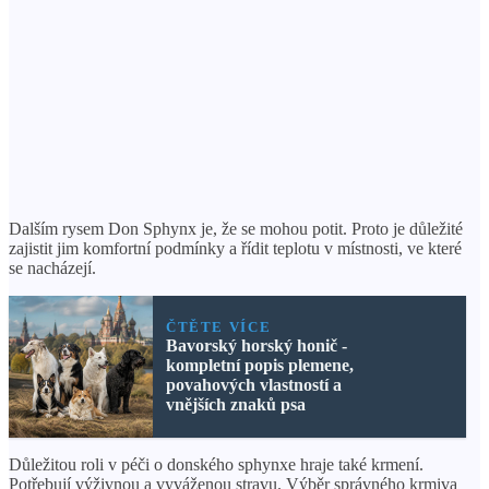
Dalším rysem Don Sphynx je, že se mohou potit. Proto je důležité
zajistit jim komfortní podmínky a řídit teplotu v místnosti, ve které
se nacházejí.
ČTĚTE VÍCE
Bavorský horský honič -
kompletní popis plemene,
povahových vlastností a
vnějších znaků psa
Důležitou roli v péči o donského sphynxe hraje také krmení.
Potřebují výživnou a vyváženou stravu. Výběr správného krmiva