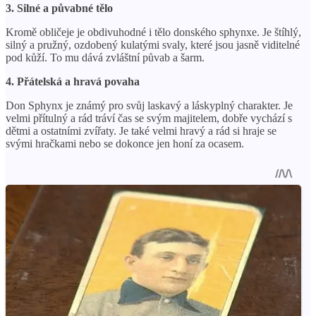
3. Silné a půvabné tělo
Kromě obličeje je obdivuhodné i tělo donského sphynxe. Je štíhlý,
silný a pružný, ozdobený kulatými svaly, které jsou jasně viditelné
pod kůží. To mu dává zvláštní půvab a šarm.
4. Přátelská a hravá povaha
Don Sphynx je známý pro svůj laskavý a láskyplný charakter. Je
velmi přítulný a rád tráví čas se svým majitelem, dobře vychází s
dětmi a ostatními zvířaty. Je také velmi hravý a rád si hraje se
svými hračkami nebo se dokonce jen honí za ocasem.