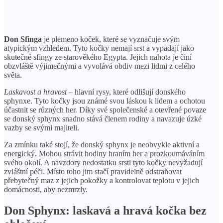
Don Sfinga
je plemeno koček, které se vyznačuje svým
atypickým vzhledem. Tyto kočky nemají srst a vypadají jako
skutečné sfingy ze starověkého Egypta. Jejich nahota je činí
obzvláště výjimečnými a vyvolává obdiv mezi lidmi z celého
světa.
Laskavost a hravost
– hlavní rysy, které odlišují donského
sphynxe. Tyto kočky jsou známé svou láskou k lidem a ochotou
účastnit se různých her. Díky své společenské a otevřené povaze
se donský sphynx snadno stává členem rodiny a navazuje úzké
vazby se svými majiteli.
Za zmínku také stojí, že donský sphynx je neobvykle aktivní a
energický. Mohou strávit hodiny hraním her a prozkoumáváním
svého okolí. A navzdory nedostatku srsti tyto kočky nevyžadují
zvláštní péči. Místo toho jim stačí pravidelně odstraňovat
přebytečný maz z jejich pokožky a kontrolovat teplotu v jejich
domácnosti, aby nezmrzly.
Don Sphynx: laskavá a hravá kočka bez