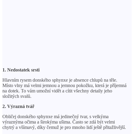
1. Nedostatek srsti
Hlavním rysem donského sphynxe je absence chlupů na těle.
Místo vlny má velmi jemnou a jemnou pokožku, která je příjemná
na dotek. To vám umožní vidět a cítit všechny detaily jeho
složitých svalů.
2. Výrazná tvář
Obličej donského sphynxe má jedinečný tvar, s velkýma
výraznýma očima a širokýma ušima. Často se zdá být velmi
chytrý a všímavý, díky čemuž je pro mnoho lidí ještě přitažlivější.