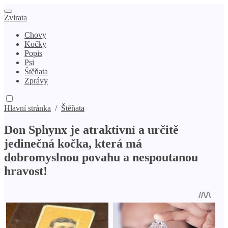
Zvirata
Chovy
Kočky
Popis
Psi
Štěňata
Zprávy
Hlavní stránka
/
Štěňata
Don Sphynx je atraktivní a určitě
jedinečná kočka, která má
dobromyslnou povahu a nespoutanou
hravost!