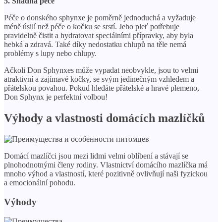
5. Snadná péče
Péče o donského sphynxe je poměrně jednoduchá a vyžaduje
méně úsilí než péče o kočku se srstí. Jeho pleť potřebuje
pravidelně čistit a hydratovat speciálními přípravky, aby byla
hebká a zdravá. Také díky nedostatku chlupů na těle nemá
problémy s lupy nebo chlupy.
Ačkoli Don Sphynxes může vypadat neobvykle, jsou to velmi
atraktivní a zajímavé kočky, se svým jedinečným vzhledem a
přátelskou povahou. Pokud hledáte přátelské a hravé plemeno,
Don Sphynx je perfektní volbou!
Výhody a vlastnosti domácích mazlíčků
Domácí mazlíčci jsou mezi lidmi velmi oblíbení a stávají se
plnohodnotnými členy rodiny. Vlastnictví domácího mazlíčka má
mnoho výhod a vlastností, které pozitivně ovlivňují naši fyzickou
a emocionální pohodu.
Výhody