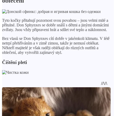
oblečení
Tyto kočky přitahují pozornost svou povahou – jsou velmi milé a
přítulné. Don Sphynxes se dobře snáší s dětmi a jinými domácími
zvířaty. Jsou vždy připraveni hrát a sdílet své teplo a náklonnost.
Bez vlasů se Don Sphynxes cítí dobře v jakémkoli klimatu. V létě
netrpí přehříváním a v zimě zimou, takže je nemusí oblékat.
Někteří majitelé je však raději oblékají do různých outfitů a
oblečení, aby vytvořili zajímavý styl.
Čištění pleti