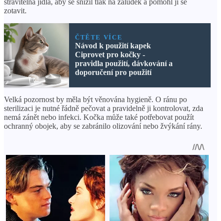
stravitelná jídla, aby se snížil tlak na žaludek a pomohl jí se
zotavit.
ČTĚTE VÍCE
Návod k použití kapek
Ciprovet pro kočky -
pravidla použití, dávkování a
doporučení pro použití
Velká pozornost by měla být věnována hygieně. O ránu po
sterilizaci je nutné řádně pečovat a pravidelně ji kontrolovat, zda
nemá zánět nebo infekci. Kočka může také potřebovat použít
ochranný obojek, aby se zabránilo olizování nebo žvýkání rány.