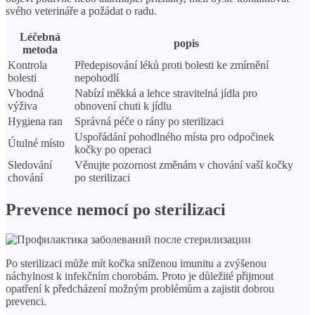
svého veterináře a požádat o radu.
Léčebná
popis
metoda
Kontrola
Předepisování léků proti bolesti ke zmírnění
bolesti
nepohodlí
Vhodná
Nabízí měkká a lehce stravitelná jídla pro
výživa
obnovení chuti k jídlu
Hygiena ran
Správná péče o rány po sterilizaci
Uspořádání pohodlného místa pro odpočinek
Útulné místo
kočky po operaci
Sledování
Věnujte pozornost změnám v chování vaší kočky
chování
po sterilizaci
Prevence nemocí po sterilizaci
Po sterilizaci může mít kočka sníženou imunitu a zvýšenou
náchylnost k infekčním chorobám. Proto je důležité přijmout
opatření k předcházení možným problémům a zajistit dobrou
prevenci.