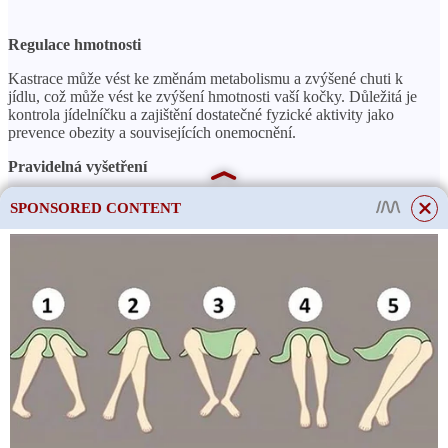
Regulace hmotnosti
Kastrace může vést ke změnám metabolismu a zvýšené chuti k
jídlu, což může vést ke zvýšení hmotnosti vaší kočky. Důležitá je
kontrola jídelníčku a zajištění dostatečné fyzické aktivity jako
prevence obezity a souvisejících onemocnění.
Pravidelná vyšetření
Po kastraci jsou pravidelné návštěvy veterináře ještě důležitější.
SPONSORED CONTENT
Lékař bude schopen provést preventivní prohlídku a identifikovat
možné problémy ve velmi rané fázi. Včasné odhalení onemocnění
umožňuje účinnější léčbu a zvyšuje šance na úplné uzdravení.
Zaměřte se na prevenci nemocí po kastraci, abyste zajistili, že
vaše kočka zůstane zdravá a aktivní po celý život.
Doporučení pro péči o sterilizovanou
kočku
This site uses cookies to store data. By continuing to use the site, you consent
to the use of these files.
OK