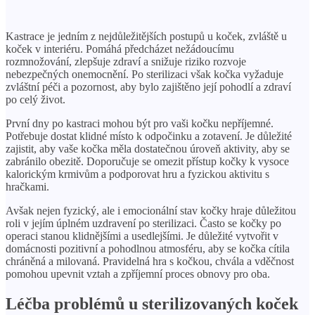
Kastrace je jedním z nejdůležitějších postupů u koček, zvláště u
koček v interiéru. Pomáhá předcházet nežádoucímu
rozmnožování, zlepšuje zdraví a snižuje riziko rozvoje
nebezpečných onemocnění. Po sterilizaci však kočka vyžaduje
zvláštní péči a pozornost, aby bylo zajištěno její pohodlí a zdraví
po celý život.
První dny po kastraci mohou být pro vaši kočku nepříjemné.
Potřebuje dostat klidné místo k odpočinku a zotavení. Je důležité
zajistit, aby vaše kočka měla dostatečnou úroveň aktivity, aby se
zabránilo obezitě. Doporučuje se omezit přístup kočky k vysoce
kalorickým krmivům a podporovat hru a fyzickou aktivitu s
hračkami.
Avšak nejen fyzický, ale i emocionální stav kočky hraje důležitou
roli v jejím úplném uzdravení po sterilizaci. Často se kočky po
operaci stanou klidnějšími a usedlejšími. Je důležité vytvořit v
domácnosti pozitivní a pohodlnou atmosféru, aby se kočka cítila
chráněná a milovaná. Pravidelná hra s kočkou, chvála a vděčnost
pomohou upevnit vztah a zpříjemní proces obnovy pro oba.
Léčba problémů u sterilizovaných koček