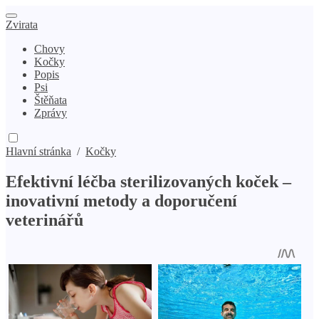
Zvirata
Chovy
Kočky
Popis
Psi
Štěňata
Zprávy
Hlavní stránka
/
Kočky
Efektivní léčba sterilizovaných koček –
inovativní metody a doporučení
veterinářů