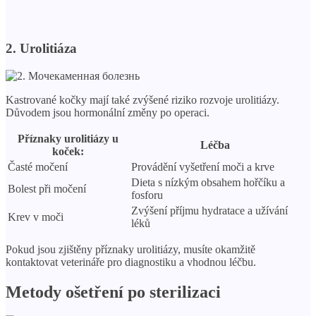
2. Urolitiáza
Kastrované kočky mají také zvýšené riziko rozvoje urolitiázy.
Důvodem jsou hormonální změny po operaci.
Příznaky urolitiázy u
Léčba
koček:
Časté močení
Provádění vyšetření moči a krve
Dieta s nízkým obsahem hořčíku a
Bolest při močení
fosforu
Zvýšení příjmu hydratace a užívání
Krev v moči
léků
Pokud jsou zjištěny příznaky urolitiázy, musíte okamžitě
kontaktovat veterináře pro diagnostiku a vhodnou léčbu.
Metody ošetření po sterilizaci