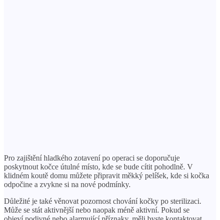
Pro zajištění hladkého zotavení po operaci se doporučuje
poskytnout kočce útulné místo, kde se bude cítit pohodlně. V
klidném koutě domu můžete připravit měkký pelíšek, kde si kočka
odpočine a zvykne si na nové podmínky.
Důležité je také věnovat pozornost chování kočky po sterilizaci.
Může se stát aktivnější nebo naopak méně aktivní. Pokud se
objeví podivné nebo alarmující příznaky, měli byste kontaktovat