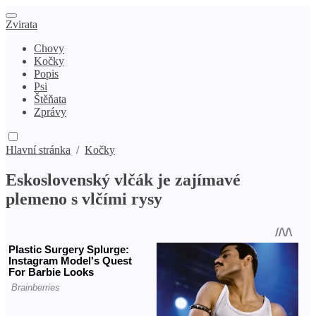
Zvirata
Chovy
Kočky
Popis
Psi
Štěňata
Zprávy
Hlavní stránka
/
Kočky
Eskoslovenský vlčák je zajímavé
plemeno s vlčími rysy