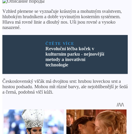
Vzhled plemene se vyznačuje krásným a mohutným svalstvem,
hlubokým hrudníkem a dobře vyvinutým kosterním systémem.
Hlava má rovné linie a dlouhý nos. Uši jsou rovné a vysoko
nasazené.
ČTĚTE VÍCE
Revoluční léčba koček v
kulturním parku - nejnovější
metody a inovativní
technologie
Československý vlčák má dvojitou srst: hrubou loveckou srst a
hustou podsadu. Mohou mít různé barvy, ale nejoblíbenější je šedá
a černá, podobná vlčí kůži.