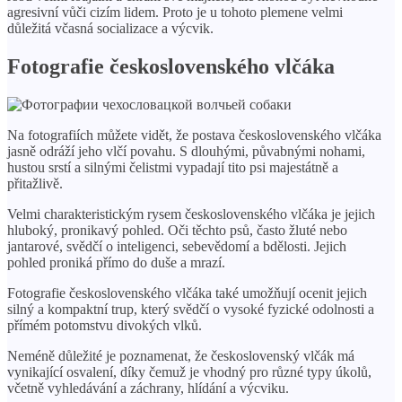
agresivní vůči cizím lidem. Proto je u tohoto plemene velmi
důležitá včasná socializace a výcvik.
Fotografie československého vlčáka
Na fotografiích můžete vidět, že postava československého vlčáka
jasně odráží jeho vlčí povahu. S dlouhými, půvabnými nohami,
hustou srstí a silnými čelistmi vypadají tito psi majestátně a
přitažlivě.
Velmi charakteristickým rysem československého vlčáka je jejich
hluboký, pronikavý pohled. Oči těchto psů, často žluté nebo
jantarové, svědčí o inteligenci, sebevědomí a bdělosti. Jejich
pohled proniká přímo do duše a mrazí.
Fotografie československého vlčáka také umožňují ocenit jejich
silný a kompaktní trup, který svědčí o vysoké fyzické odolnosti a
přímém potomstvu divokých vlků.
Neméně důležité je poznamenat, že československý vlčák má
vynikající osvalení, díky čemuž je vhodný pro různé typy úkolů,
včetně vyhledávání a záchrany, hlídání a výcviku.