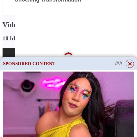
popis
Video:
10 bláznivých ruských psích plemen!
SPONSORED CONTENT
This site uses cookies to store data. By continuing to use the site, you consent
to the use of these files.
OK