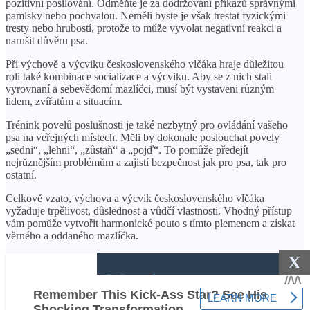
pozitivní posilování. Odměňte je za dodržování příkazů správnými
pamlsky nebo pochvalou. Neměli byste je však trestat fyzickými
tresty nebo hrubostí, protože to může vyvolat negativní reakci a
narušit důvěru psa.
Při výchově a výcviku československého vlčáka hraje důležitou
roli také kombinace socializace a výcviku. Aby se z nich stali
vyrovnaní a sebevědomí mazlíčci, musí být vystaveni různým
lidem, zvířatům a situacím.
Trénink povelů poslušnosti je také nezbytný pro ovládání vašeho
psa na veřejných místech. Měli by dokonale poslouchat povely
„sedni“, „lehni“, „zůstaň“ a „pojď“. To pomůže předejít
nejrůznějším problémům a zajistí bezpečnost jak pro psa, tak pro
ostatní.
Celkově vzato, výchova a výcvik československého vlčáka
vyžaduje trpělivost, důslednost a vůdčí vlastnosti. Vhodný přístup
vám pomůže vytvořit harmonické pouto s tímto plemenem a získat
věrného a oddaného mazlíčka.
X
ČTĚTE VÍCE
Akvarijní žáby - údržba,
péče, kompatibilita, chov,