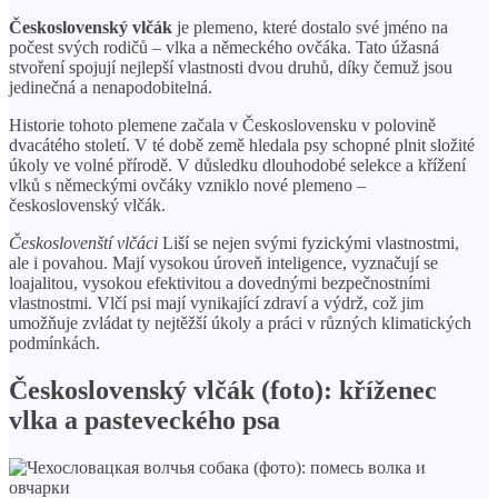
Československý vlčák
je plemeno, které dostalo své jméno na
počest svých rodičů – vlka a německého ovčáka. Tato úžasná
stvoření spojují nejlepší vlastnosti dvou druhů, díky čemuž jsou
jedinečná a nenapodobitelná.
Historie tohoto plemene začala v Československu v polovině
dvacátého století. V té době země hledala psy schopné plnit složité
úkoly ve volné přírodě. V důsledku dlouhodobé selekce a křížení
vlků s německými ovčáky vzniklo nové plemeno –
československý vlčák.
Českoslovenští vlčáci
Liší se nejen svými fyzickými vlastnostmi,
ale i povahou. Mají vysokou úroveň inteligence, vyznačují se
loajalitou, vysokou efektivitou a dovednými bezpečnostními
vlastnostmi. Vlčí psi mají vynikající zdraví a výdrž, což jim
umožňuje zvládat ty nejtěžší úkoly a práci v různých klimatických
podmínkách.
Československý vlčák (foto): kříženec
vlka a pasteveckého psa