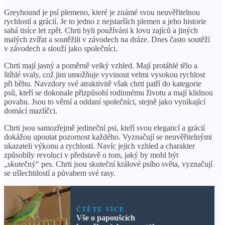
Greyhound je psí plemeno, které je známé svou neuvěřitelnou
rychlostí a grácií. Je to jedno z nejstarších plemen a jeho historie
sahá tisíce let zpět. Chrti byli používáni k lovu zajíců a jiných
malých zvířat a soutěžili v závodech na dráze. Dnes často soutěží
v závodech a slouží jako společníci.
Chrti mají jasný a poměrně velký vzhled. Mají protáhlé tělo a
štíhlé svaly, což jim umožňuje vyvinout velmi vysokou rychlost
při běhu. Navzdory své atraktivitě však chrti patří do kategorie
psů, kteří se dokonale přizpůsobí rodinnému životu a mají klidnou
povahu. Jsou to věrní a oddaní společníci, stejně jako vynikající
domácí mazlíčci.
Chrti jsou samozřejmě jedineční psi, kteří svou elegancí a grácií
dokážou upoutat pozornost každého. Vyznačují se neuvěřitelnými
ukazateli výkonu a rychlosti. Navíc jejich vzhled a charakter
způsobily revoluci v představě o tom, jaký by mohl být
„skutečný“ pes. Chrti jsou skuteční králové psího světa, vyznačují
se ušlechtilostí a půvabem své rasy.
ČTĚTE VÍCE
Vše o papoušcích