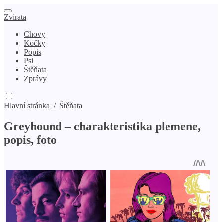
Zvirata
Chovy
Kočky
Popis
Psi
Štěňata
Zprávy
Hlavní stránka
/
Štěňata
Greyhound – charakteristika plemene,
popis, foto