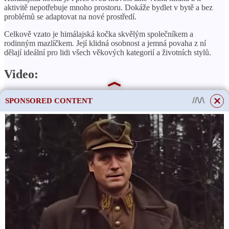
aktivitě nepotřebuje mnoho prostoru. Dokáže bydlet v bytě a bez
problémů se adaptovat na nové prostředí.
Celkově vzato je himálajská kočka skvělým společníkem a
rodinným mazlíčkem. Její klidná osobnost a jemná povaha z ní
dělají ideální pro lidi všech věkových kategorií a životních stylů.
Video:
Himalájská kočka.
SPONSORED CONTENT
This site uses cookies to store data. By continuing to use the site, you consent
to the use of these files.
OK