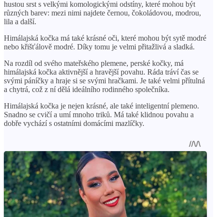
hustou srst s velkými komologickými odstíny, které mohou být
různých barev: mezi nimi najdete černou, čokoládovou, modrou,
lila a další.
Himálajská kočka má také krásné oči, které mohou být sytě modré
nebo křišťálově modré. Díky tomu je velmi přitažlivá a sladká.
Na rozdíl od svého mateřského plemene, perské kočky, má
himálajská kočka aktivnější a hravější povahu. Ráda tráví čas se
svými páníčky a hraje si se svými hračkami. Je také velmi přítulná
a chytrá, což z ní dělá ideálního rodinného společníka.
Himálajská kočka je nejen krásné, ale také inteligentní plemeno.
Snadno se cvičí a umí mnoho triků. Má také klidnou povahu a
dobře vychází s ostatními domácími mazlíčky.