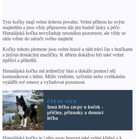
Tyto kočky mají velmi dobrou povahu. Velmi přilnou ke svým
majitelům a jsou vždy připraveni dát jim hodně lásky a péče.
Himalájská kočka nevyžaduje neustálou pozornost, ale vždy se
ráda vrhne do náruče svého majitele.
Kočky tohoto plemene jsou velmi hravé a rádi tráví čas s hračkami
a jinými domácími mazlíčky. K dětem dokážou být také velmi
trpěliví a přátelští.
Himalájská kočka má jedinečný hlas a dokáže pomocí něj
komunikovat s lidmi. Může vrněním, syčením nebo cvrlikáním
vyjádřit své emoce a vyžadovat pozornost.
ČTĚTE VÍCE
Inná léčba zácpy u koček -
příčiny, příznaky a domácí
léčba
Himalájská kočka je i přes svou hravost také velmi klidná a k