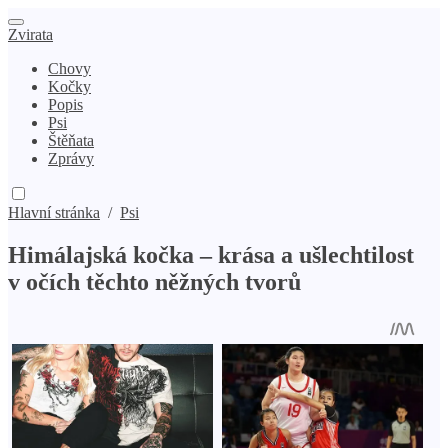
Zvirata
Chovy
Kočky
Popis
Psi
Štěňata
Zprávy
Hlavní stránka
/
Psi
Himálajská kočka – krása a ušlechtilost
v očích těchto něžných tvorů