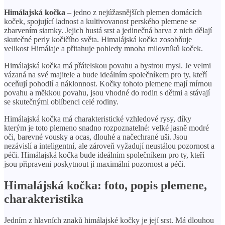
Himálajská kočka
– jedno z nejúžasnějších plemen domácích
koček, spojující ladnost a kultivovanost perského plemene se
zbarvením siamky. Jejich hustá srst a jedinečná barva z nich dělají
skutečné perly kočičího světa. Himalájská kočka zosobňuje
velikost Himálaje a přitahuje pohledy mnoha milovníků koček.
Himálajská kočka má přátelskou povahu a bystrou mysl. Je velmi
vázaná na své majitele a bude ideálním společníkem pro ty, kteří
oceňují pohodlí a náklonnost. Kočky tohoto plemene mají mírnou
povahu a měkkou povahu, jsou vhodné do rodin s dětmi a stávají
se skutečnými oblíbenci celé rodiny.
Himálajská kočka má charakteristické vzhledové rysy, díky
kterým je toto plemeno snadno rozpoznatelné: velké jasně modré
oči, barevné vousky a ocas, dlouhé a načechrané uši. Jsou
nezávislí a inteligentní, ale zároveň vyžadují neustálou pozornost a
péči. Himálajská kočka bude ideálním společníkem pro ty, kteří
jsou připraveni poskytnout jí maximální pozornost a péči.
Himalájská kočka: foto, popis plemene,
charakteristika
Jedním z hlavních znaků himálajské kočky je její srst. Má dlouhou