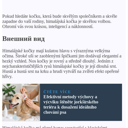
Pokud hledáte kočku, která bude skvělým společníkem a skvěle
zapadne do vaší rodiny, himalájská kočka je skvělou volbou.
Ohromí vás svou krásou, inteligencí a náklonností.
Внешний вид
Himalájské kočky mají kulatou hlavu s výraznýma velkýma
očima. Široké uši se zaoblenými špičkami jim dodávají elegantní a
hezký vzhled. Nos kočky je rovný a středně dlouhý. Jedním z
nejcharakterističtějších rysů himálajské kočky je její dlouhá srst.
Hustá a hustá srst na krku a hrudi vytváří na zvířeti efekt opeřené
hřívy.
ČTĚTE VÍCE
Efektivní metody výchovy a
výcviku štěněte jorkšírského
teriéra k dosažení ideálního
chování psa
Himalájská kočka má různé barvy související s klasickými