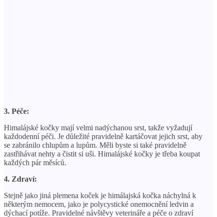
3. Péče:
Himalájské kočky mají velmi nadýchanou srst, takže vyžadují
každodenní péči. Je důležité pravidelně kartáčovat jejich srst, aby
se zabránilo chlupům a lupům. Měli byste si také pravidelně
zastřihávat nehty a čistit si uši. Himalájské kočky je třeba koupat
každých pár měsíců.
4. Zdraví:
Stejně jako jiná plemena koček je himálajská kočka náchylná k
některým nemocem, jako je polycystické onemocnění ledvin a
dýchací potíže. Pravidelné návštěvy veterináře a péče o zdraví