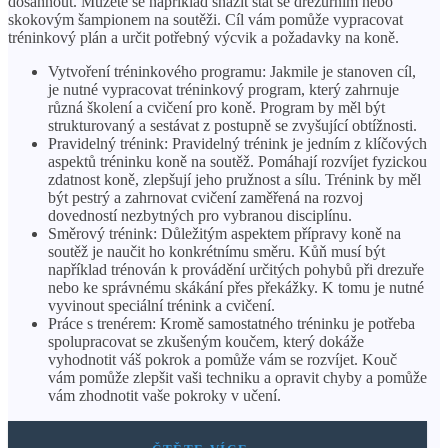
dosáhnout. Můžete se například snažit stát se drezurním nebo
skokovým šampionem na soutěži. Cíl vám pomůže vypracovat
tréninkový plán a určit potřebný výcvik a požadavky na koně.
Vytvoření tréninkového programu: Jakmile je stanoven cíl,
je nutné vypracovat tréninkový program, který zahrnuje
různá školení a cvičení pro koně. Program by měl být
strukturovaný a sestávat z postupně se zvyšující obtížnosti.
Pravidelný trénink: Pravidelný trénink je jedním z klíčových
aspektů tréninku koně na soutěž. Pomáhají rozvíjet fyzickou
zdatnost koně, zlepšují jeho pružnost a sílu. Trénink by měl
být pestrý a zahrnovat cvičení zaměřená na rozvoj
dovedností nezbytných pro vybranou disciplínu.
Směrový trénink: Důležitým aspektem přípravy koně na
soutěž je naučit ho konkrétnímu směru. Kůň musí být
například trénován k provádění určitých pohybů při drezuře
nebo ke správnému skákání přes překážky. K tomu je nutné
vyvinout speciální trénink a cvičení.
Práce s trenérem: Kromě samostatného tréninku je potřeba
spolupracovat se zkušeným koučem, který dokáže
vyhodnotit váš pokrok a pomůže vám se rozvíjet. Kouč
vám pomůže zlepšit vaši techniku ​​a opravit chyby a pomůže
vám zhodnotit vaše pokroky v učení.