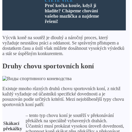
ČTĚTE VÍCE
Proč kočka kouše, když ji
hladíte? Chápeme chování
vašeho mazlíčka a najdeme
řešení!
Výcvik koně na soutěž je dlouhý a náročný proces, který
vyžaduje neustálou práci a oddanost. Se správným přístupem a
dostatkem času a úsilí však můžete dosáhnout vysokých výsledků
a stát se úspěšným konkurentem.
Druhy chovu sportovních koní
Existuje mnoho různých druhů chovu sportovních koní, z nichž
každý vyžaduje od účastníků specifické dovednosti a je
posuzován podle určitých kritérií. Mezi nejoblíbenější typy chovu
sportovních koní patří:
– tento typ chovu koní je soutěží v překonávání
překážek na speciálně vybavených drahách.
Skákací
Účastníci musí prokázat vysokou úroveň dovednosti,
překážky
schopnost koně skákat přes překážky a překonávat