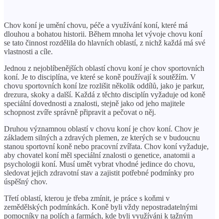
Chov koní je umění chovu, péče a využívání koní, které má
dlouhou a bohatou historii. Během mnoha let vývoje chovu koní
se tato činnost rozdělila do hlavních oblastí, z nichž každá má své
vlastnosti a cíle.
Jednou z nejoblíbenějších oblastí chovu koní je chov sportovních
koní. Je to disciplína, ve které se koně používají k soutěžím. V
chovu sportovních koní lze rozlišit několik oddílů, jako je parkur,
drezura, skoky a další. Každá z těchto disciplín vyžaduje od koně
speciální dovednosti a znalosti, stejně jako od jeho majitele
schopnost zvíře správně připravit a pečovat o něj.
Druhou významnou oblastí v chovu koní je chov koní. Chov je
základem silných a zdravých plemen, ze kterých se v budoucnu
stanou sportovní koně nebo pracovní zvířata. Chov koní vyžaduje,
aby chovatel koní měl speciální znalosti o genetice, anatomii a
psychologii koní. Musí umět vybrat vhodné jedince do chovu,
sledovat jejich zdravotní stav a zajistit potřebné podmínky pro
úspěšný chov.
Třetí oblastí, kterou je třeba zmínit, je práce s koňmi v
zemědělských podmínkách. Koně byli vždy nepostradatelnými
pomocníky na polích a farmách, kde byli využíváni k tažným