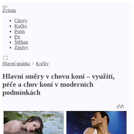
Zvirata
Chovy
Kočky
Popis
Psi
Štěňata
Zprávy
Hlavní stránka
/
Kočky
Hlavní směry v chovu koní – využití,
péče a chov koní v moderních
podmínkách