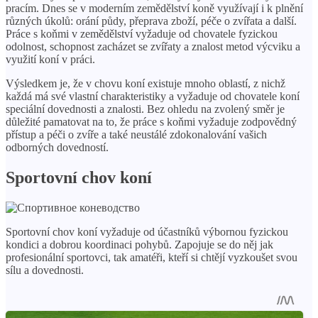
pracím. Dnes se v moderním zemědělství koně využívají i k plnění
různých úkolů: orání půdy, přeprava zboží, péče o zvířata a další.
Práce s koňmi v zemědělství vyžaduje od chovatele fyzickou
odolnost, schopnost zacházet se zvířaty a znalost metod výcviku a
využití koní v práci.
Výsledkem je, že v chovu koní existuje mnoho oblastí, z nichž
každá má své vlastní charakteristiky a vyžaduje od chovatele koní
speciální dovednosti a znalosti. Bez ohledu na zvolený směr je
důležité pamatovat na to, že práce s koňmi vyžaduje zodpovědný
přístup a péči o zvíře a také neustálé zdokonalování vašich
odborných dovedností.
Sportovní chov koní
Sportovní chov koní vyžaduje od účastníků výbornou fyzickou
kondici a dobrou koordinaci pohybů. Zapojuje se do něj jak
profesionální sportovci, tak amatéři, kteří si chtějí vyzkoušet svou
sílu a dovednosti.