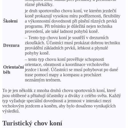
různé překážky.
je druh sportovního chovu koní, ve kterém jezdečtí
koně prokazují vysokou míru podřízenosti, flexibility
Školení
a výkonnostní dovednosti při plnění různých prvků
programu. Při tréninku je důležitá nejen technika
provedení, ale také ladnost pohybů koně.
– Tento typ chovu koní je soutěží v drezurních
zkouškách. Účastníci musí prokázat dobrou techniku ​​
Drezura
provádění základních prvků, lehkost a plynulé
pohyby koně.
– tento typ chovu koní prověřuje schopnosti
orientace, obratnosti a koordinace vrcholového
Orientační
jezdce i koně. Účastníci se musí pohybovat po dané
běh
trase pomocí mapy a kompasu a procházet
neznámým terénem.
To je jen několik z mnoha druhů chovu sportovních koní, které
jsou oblíbené a přitahují účastníky a diváky z celého světa. Každý
typ vyžaduje speciální dovednosti a jemnost v interakci mezi
vrcholovým jezdcem a koněm, aby bylo dosaženo vynikajících
výsledků.
Turistický chov koní