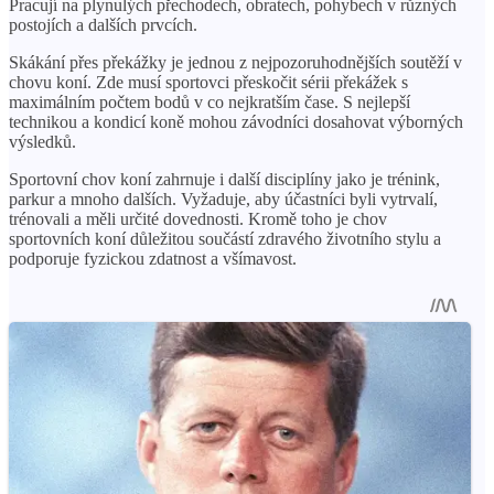
Pracují na plynulých přechodech, obratech, pohybech v různých
postojích a dalších prvcích.
Skákání přes překážky je jednou z nejpozoruhodnějších soutěží v
chovu koní. Zde musí sportovci přeskočit sérii překážek s
maximálním počtem bodů v co nejkratším čase. S nejlepší
technikou a kondicí koně mohou závodníci dosahovat výborných
výsledků.
Sportovní chov koní zahrnuje i další disciplíny jako je trénink,
parkur a mnoho dalších. Vyžaduje, aby účastníci byli vytrvalí,
trénovali a měli určité dovednosti. Kromě toho je chov
sportovních koní důležitou součástí zdravého životního stylu a
podporuje fyzickou zdatnost a všímavost.