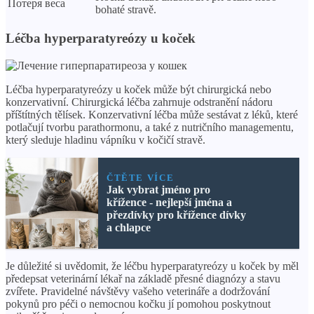
Потеря веса
bohaté stravě.
Léčba hyperparatyreózy u koček
Léčba hyperparatyreózy u koček může být chirurgická nebo
konzervativní. Chirurgická léčba zahrnuje odstranění nádoru
příštítných tělísek. Konzervativní léčba může sestávat z léků, které
potlačují tvorbu parathormonu, a také z nutričního managementu,
který sleduje hladinu vápníku v kočičí stravě.
ČTĚTE VÍCE
Jak vybrat jméno pro
křížence - nejlepší jména a
přezdívky pro křížence dívky
a chlapce
Je důležité si uvědomit, že léčbu hyperparatyreózy u koček by měl
předepsat veterinární lékař na základě přesné diagnózy a stavu
zvířete. Pravidelné návštěvy vašeho veterináře a dodržování
pokynů pro péči o nemocnou kočku jí pomohou poskytnout