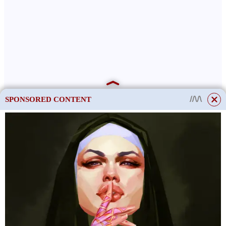
SPONSORED CONTENT
Hyperparatyreóza může u koček vést k problémům se zuby a
dásněmi. Vaše kočka může mít zubní kámen, onemocnění dásní a
další onemocnění dutiny ústní.
Pokud si u své kočky všimnete jednoho nebo více z těchto
příznaků, měli byste kontaktovat svého veterináře, aby vám určil
diagnózu a vhodnou léčbu. Včasný kontakt s odborníkem pomůže
předejít možným komplikacím a udržet zdraví vašeho mazlíčka.
Léčba hyperparatyreózy u koček
This site uses cookies to store data. By continuing to use the site, you consent
to the use of these files.
OK
Léčba hyperparatyreózy u koček může zahrnovat konzervativní