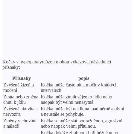
Kočky s hyperparatyreózou mohou vykazovat následující
příznaky:
Příznaky
popis
Zvýšená žízeň a
Kočka může často pít a močit v krátkých
močení
intervalech.
Ztráta nebo změna
Kočka může ztratit zájem o jídlo nebo
chuti k jídlu
naopak být velmi nenasytná.
Zvýšená aktivita a
Kočka může být neklidná, nadměrně aktivní
nervozita
a neustále se pohybuje.
Změny v chování
Kočka se může stát podrážděnou, agresivní
a náladě
nebo naopak velmi přítulnou.
Kočka dokáže zhubnout i při běžné nebo