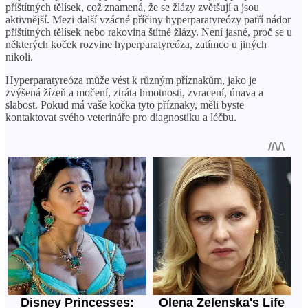
příštítných tělísek, což znamená, že se žlázy zvětšují a jsou
aktivnější. Mezi další vzácné příčiny hyperparatyreózy patří nádor
příštítných tělísek nebo rakovina štítné žlázy. Není jasné, proč se u
některých koček rozvine hyperparatyreóza, zatímco u jiných
nikoli.
Hyperparatyreóza může vést k různým příznakům, jako je
zvýšená žízeň a močení, ztráta hmotnosti, zvracení, únava a
slabost. Pokud má vaše kočka tyto příznaky, měli byste
kontaktovat svého veterináře pro diagnostiku a léčbu.