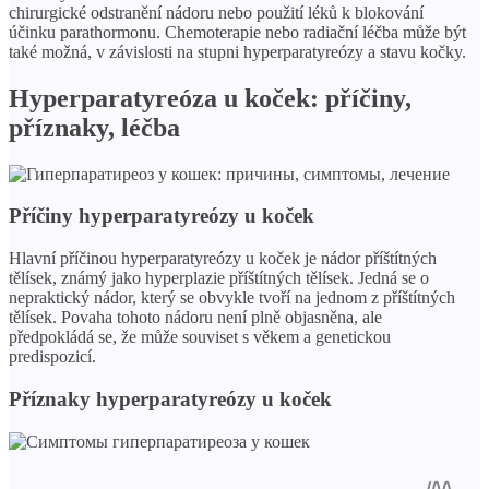
chirurgické odstranění nádoru nebo použití léků k blokování
účinku parathormonu. Chemoterapie nebo radiační léčba může být
také možná, v závislosti na stupni hyperparatyreózy a stavu kočky.
Hyperparatyreóza u koček: příčiny,
příznaky, léčba
Příčiny hyperparatyreózy u koček
Hlavní příčinou hyperparatyreózy u koček je nádor příštítných
tělísek, známý jako hyperplazie příštítných tělísek. Jedná se o
nepraktický nádor, který se obvykle tvoří na jednom z příštítných
tělísek. Povaha tohoto nádoru není plně objasněna, ale
předpokládá se, že může souviset s věkem a genetickou
predispozicí.
Příznaky hyperparatyreózy u koček