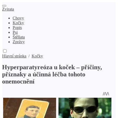
Zvirata
Chovy
Kočky
Popis
Psi
Štěňata
Zprávy
Hlavní stránka
/
Kočky
Hyperparatyreóza u koček – příčiny,
příznaky a účinná léčba tohoto
onemocnění