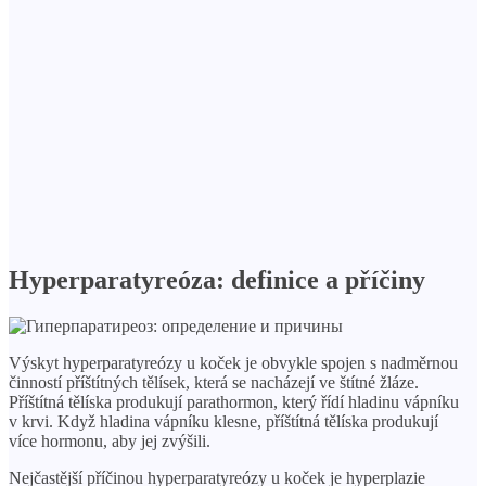
Hyperparatyreóza: definice a příčiny
Výskyt hyperparatyreózy u koček je obvykle spojen s nadměrnou
činností příštítných tělísek, která se nacházejí ve štítné žláze.
Příštítná tělíska produkují parathormon, který řídí hladinu vápníku
v krvi. Když hladina vápníku klesne, příštítná tělíska produkují
více hormonu, aby jej zvýšili.
Nejčastější příčinou hyperparatyreózy u koček je hyperplazie