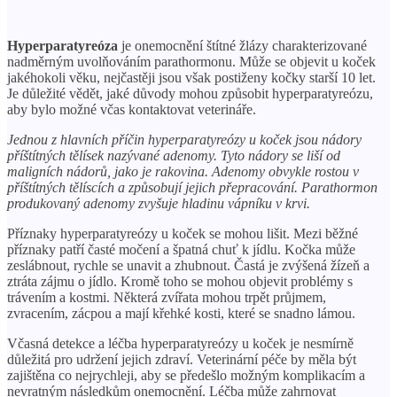
Hyperparatyreóza
je onemocnění štítné žlázy charakterizované
nadměrným uvolňováním parathormonu. Může se objevit u koček
jakéhokoli věku, nejčastěji jsou však postiženy kočky starší 10 let.
Je důležité vědět, jaké důvody mohou způsobit hyperparatyreózu,
aby bylo možné včas kontaktovat veterináře.
Jednou z hlavních příčin hyperparatyreózy u koček jsou nádory
příštítných tělísek nazývané adenomy. Tyto nádory se liší od
maligních nádorů, jako je rakovina. Adenomy obvykle rostou v
příštítných tělíscích a způsobují jejich přepracování. Parathormon
produkovaný adenomy zvyšuje hladinu vápníku v krvi.
Příznaky hyperparatyreózy u koček se mohou lišit. Mezi běžné
příznaky patří časté močení a špatná chuť k jídlu. Kočka může
zeslábnout, rychle se unavit a zhubnout. Častá je zvýšená žízeň a
ztráta zájmu o jídlo. Kromě toho se mohou objevit problémy s
trávením a kostmi. Některá zvířata mohou trpět průjmem,
zvracením, zácpou a mají křehké kosti, které se snadno lámou.
Včasná detekce a léčba hyperparatyreózy u koček je nesmírně
důležitá pro udržení jejich zdraví. Veterinární péče by měla být
zajištěna co nejrychleji, aby se předešlo možným komplikacím a
nevratným následkům onemocnění. Léčba může zahrnovat