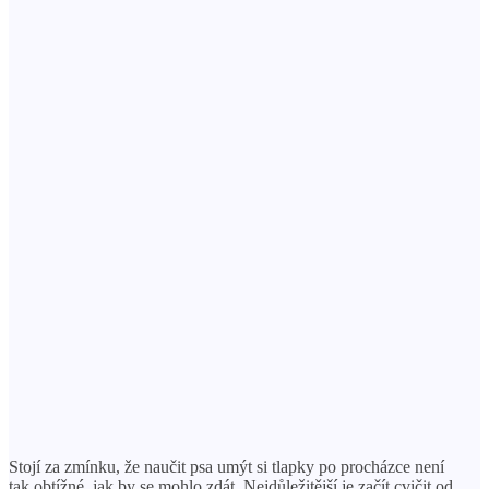
Stojí za zmínku, že naučit psa umýt si tlapky po procházce není
tak obtížné, jak by se mohlo zdát. Nejdůležitější je začít cvičit od