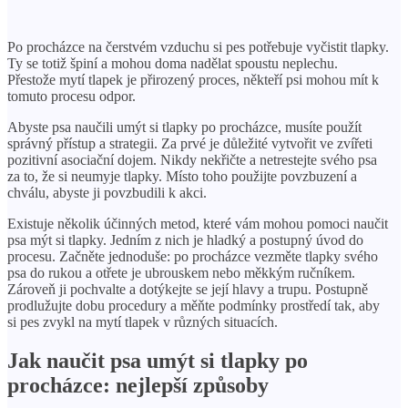
Po procházce na čerstvém vzduchu si pes potřebuje vyčistit tlapky.
Ty se totiž špiní a mohou doma nadělat spoustu neplechu.
Přestože mytí tlapek je přirozený proces, někteří psi mohou mít k
tomuto procesu odpor.
Abyste psa naučili umýt si tlapky po procházce, musíte použít
správný přístup a strategii. Za prvé je důležité vytvořit ve zvířeti
pozitivní asociační dojem. Nikdy nekřičte a netrestejte svého psa
za to, že si neumyje tlapky. Místo toho použijte povzbuzení a
chválu, abyste ji povzbudili k akci.
Existuje několik účinných metod, které vám mohou pomoci naučit
psa mýt si tlapky. Jedním z nich je hladký a postupný úvod do
procesu. Začněte jednoduše: po procházce vezměte tlapky svého
psa do rukou a otřete je ubrouskem nebo měkkým ručníkem.
Zároveň ji pochvalte a dotýkejte se její hlavy a trupu. Postupně
prodlužujte dobu procedury a měňte podmínky prostředí tak, aby
si pes zvykl na mytí tlapek v různých situacích.
Jak naučit psa umýt si tlapky po
procházce: nejlepší způsoby