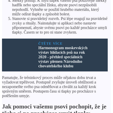
Měkký přístup. K mytí tlapek vašeho psa používejte měkký
hadřík nebo speciální žínku, abyste psovi nezpůsobili
nepohodlí. Vyhněte se použití hrubého materiálu, který
může odírat tlapky a způsobit bolest.
Stanovte si pravidelný rozvrh. Psi lépe reagují na pravidelné
zvyky a rituály. Nainstalujte si aplikaci nebo nastavte
připomenutí, abyste svému psovi po každé procházce umyli
tlapky. Časem se to pro ni stane zvykem.
ČTĚTE VÍCE
Harmonogram moskevských
výstav hlídacích psů na rok
2020 - přehled speciálních
výstav plemen Národního
chovatelského klubu
Pamatujte, že tréninkový proces může nějakou dobu trvat a
vyžadovat trpělivost. Postupně zvyšujte úroveň obtížnosti a
nezapomeňte svého psa odměňovat a chválit za každý krok
správným směrem. Postupem času si tlapky po procházce s
potěšením umyje.
Jak pomoci vašemu psovi pochopit, že je