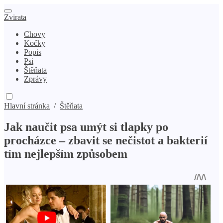
Zvirata
Chovy
Kočky
Popis
Psi
Štěňata
Zprávy
Hlavní stránka
/
Štěňata
Jak naučit psa umýt si tlapky po
procházce – zbavit se nečistot a bakterií
tím nejlepším způsobem