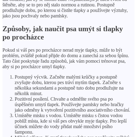
štěněte, aby se to pro něj stalo normou a rutinou. Postupně
prodlužujte dobu, po kterou si čistíte tlapky a používejte výztuhy,
jako jsou pochvaly nebo pamlsky.
Způsoby, jak naučit psa umýt si tlapky
po procházce
Pokud si váš pes po procházce nerad myje tlapky, může to být
problém, zvláště pokud přijde do domu a zanechá za sebou špínu.
Tato část poskytuje řadu způsobů, jak vám pomoci trénovat psa,
aby si po procházce umyl tlapky.
Postupný výcvik. Začněte malými krůčky a postupně
zvyšujte dobu, kterou pes tráví mytím tlapek. Začněte s
několika sekundami a postupně tuto dobu prodlužujte na
několik minut.
Pozitivní posílení. Chvalte a odměňte svého psa po
úspěšném umytí tlapek. Používejte pamlsky nebo hračky
jako odměny k vytvoření pozitivního asociativního chování.
Umístěte misku s vodou. Umístěte misku s čistou vodou
poblíž místa, kde si váš pes obvykle myje tlapky. Pro lepší
účinek můžete do vody přidat malé množství psího
šamponu.