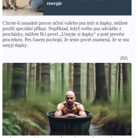
energie
Chcete-li usnadnit proces učení vašeho psa mýt si tlapky, můžete
použít speciální příkaz. Například, když svého psa odvádíte z
procházky, můžete říci povel „Umyjte si tlapky“ a poté provést
proceduru. Pes časem pochopí, že tento povel znamená, že se mu
umyjí tlapky.