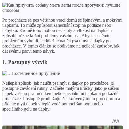
Po procházce se pes většinou vrací domů se špinavými a mokrými
tlapkami. To může způsobit zanechání stop na podlaze nebo
nábytku. Kromě toho mohou nečistoty a vlhkost na tlapkách
způsobit různé kožní problémy vašeho psa. Abyste se těmto
problémům vyhnuli, je důležité naučit psa umýt si tlapky po
procházce. V tomto článku se podíváme na nejlepší způsoby, jak
dát svému psovi tento návyk.
1. Postupný výcvik
Nejlepší způsob, jak naučit psa mýt si tlapky po procházce, je
postupné zavádění rutiny. Začněte malými krůčky, jako je sušení
tlapek vašeho psa ručníkem nebo speciálními tlapkami po každé
procházce. Postupně prodlužujte čas strávený touto procedurou a
přidejte mytí tlapek v teplé vodě pomocí šamponu nebo
speciálního gelu na tlapky.