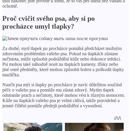
úsilí nakonec jistě povede k tomu, že to váš pes udělá bez váhání a
ochotně.
Proč cvičit svého psa, aby si po
procházce umyl tlapky?
Za druhé, mytí tlapek po procházce pomáhá předcházet možným
zdravotním problémům vašeho psa. Pokud na tlapkách zůstane
nečistota, může způsobit podráždění kůže nebo dokonce infekci.
Psi mohou také náhodně nosit na tlapkách kameny, třísky nebo
jiné ostré předměty, které mohou způsobit bolest a poškodit tlapky
mazlíčka.
Naučit psa mýt si tlapky po procházce je navíc důležitou součástí
péče o vašeho psa a pomůže mu zůstat zdravý. Mytím tlapek
odstraníte prach a nečistoty, které mohou vést k různým nemocem.
Kůže na tlapkách vašeho psa je velmi citlivá, takže pravidelné a
jemné čištění pomůže předejít podráždění a vysoušení.