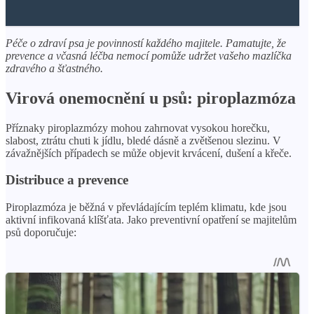
Péče o zdraví psa je povinností každého majitele. Pamatujte, že
prevence a včasná léčba nemocí pomůže udržet vašeho mazlíčka
zdravého a šťastného.
Virová onemocnění u psů: piroplazmóza
Příznaky piroplazmózy mohou zahrnovat vysokou horečku,
slabost, ztrátu chuti k jídlu, bledé dásně a zvětšenou slezinu. V
závažnějších případech se může objevit krvácení, dušení a křeče.
Distribuce a prevence
Piroplazmóza je běžná v převládajícím teplém klimatu, kde jsou
aktivní infikovaná klíšťata. Jako preventivní opatření se majitelům
psů doporučuje: