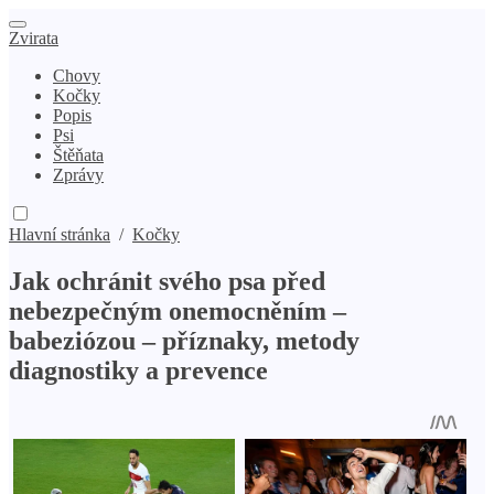
Zvirata
Chovy
Kočky
Popis
Psi
Štěňata
Zprávy
Hlavní stránka
/
Kočky
Jak ochránit svého psa před
nebezpečným onemocněním –
babeziózou – příznaky, metody
diagnostiky a prevence