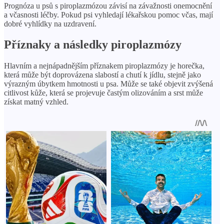
Prognóza u psů s piroplazmózou závisí na závažnosti onemocnění
a včasnosti léčby. Pokud psi vyhledají lékařskou pomoc včas, mají
dobré vyhlídky na uzdravení.
Příznaky a následky piroplazmózy
Hlavním a nejnápadnějším příznakem piroplazmózy je horečka,
která může být doprovázena slabostí a chutí k jídlu, stejně jako
výrazným úbytkem hmotnosti u psa. Může se také objevit zvýšená
citlivost kůže, která se projevuje častým olizováním a srst může
získat matný vzhled.