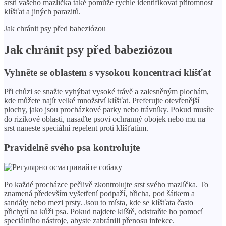
srsti vašeho mazlíčka také pomůže rychle identifikovat přítomnost
klíšťat a jiných parazitů.
Jak chránit psy před babeziózou
Jak chránit psy před babeziózou
Vyhněte se oblastem s vysokou koncentrací klíšťat
Při chůzi se snažte vyhýbat vysoké trávě a zalesněným plochám,
kde můžete najít velké množství klíšťat. Preferujte otevřenější
plochy, jako jsou procházkové parky nebo trávníky. Pokud musíte
do rizikové oblasti, nasaďte psovi ochranný obojek nebo mu na
srst naneste speciální repelent proti klíšťatům.
Pravidelně svého psa kontrolujte
Po každé procházce pečlivě zkontrolujte srst svého mazlíčka. To
znamená především vyšetření podpaží, břicha, pod šátkem a
sandály nebo mezi prsty. Jsou to místa, kde se klíšťata často
přichytí na kůži psa. Pokud najdete klíště, odstraňte ho pomocí
speciálního nástroje, abyste zabránili přenosu infekce.