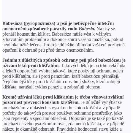
Babesióza (pyroplazmóza) u psů je nebezpečné infekční
onemocnění způsobené parazity rodu
Babesia
.
Na psy se
přenáší kousnutím klíšťat. Babesióza může vést k vážným
zdravotním problémům a dokonce smrti vašeho mazlíčka, pokud
není okamžitě léčena. Proto je důležité přijmout veškerá nezbytná
opatření k ochraně psů před tímto onemocněním.
Jedním z důležitých způsobů ochrany psů před babeziózou je
užívání léků proti klíšťatům.
Takových léků je na trhu celá řada
a lékaři doporučují vybírat takové, které poskytují ochranu nejen
proti klíšťatům, ale i proti parazitům, kteří babeziózu přenášejí.
Nejúčinnější léky proti klíšťatům obsahují složky, které zabíjejí
klíšťata, narušují cyklus parazita a zabraňují přenosu.
Kromě užívání léků proti klíšťatům je třeba věnovat zvláštní
pozornost prevenci kousnutí klíštětem.
Je důležité vyhýbat se
procházkám v oblastech s vysokou hustotou klíšťat a v případě
potřeby do takových prostor používat ochranné prostředky, jako
jsou repelenty a speciální oblečení. Doporučuje se také po každé
procházce svého psa zkontrolovat, zda nemá klíšťata, a v případě
nálezu je okamžitě odstranit. Pravidelné hodnocení stavu kůže a