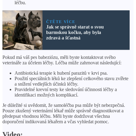
léčbu.
ČTĚTE VÍCE
Jak se správně starat o svou
barmskou kočku, aby byla
zdravá a šťastná
Pokud má váš pes babeziózu, měli byste kontaktovat svého
veterináře za účelem léčby. Léčba může zahrnovat následující:
Antibiotická terapie k hubení parazitů v krvi psa.
Použití speciálních léků ke zlepšení celkového stavu zvířete
a snížení vedlejších účinků léčby.
Pravidelné krevní testy ke sledování účinnosti léčby a
identifikaci možných komplikací.
Je důležité si uvědomit, že samoléčba psa může být nebezpečná.
Pouze zkušený veterinární lékař může správně diagnostikovat a
předepsat vhodnou léčbu. Měli byste dodržovat všechna
doporučení indikovaná lékařem a včas vyhledat pomoc.
Video: