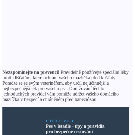
Nezapomínejte na prevenci!
Pravidelně používejte speciální léky
proti klíšťatům, které ochrání vašeho mazlíčka před klíšťaty.
Poraďte se se svým veterinářem, aby určil nejúčinnější a
nejbezpečnější lék pro vašeho psa. Dodržování těchto
jednoduchých pravidel vám pomůže udržet vašeho domácího
mazlíčka v bezpečí a chráněném před babeziózou.
ČTĚTE VÍCE
Pes v letadle - tipy a pravidla
pro bezpečné cestování