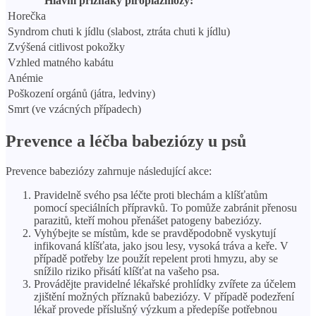
Hlavní příznaky piroplazmózy:
Horečka
Syndrom chuti k jídlu (slabost, ztráta chuti k jídlu)
Zvýšená citlivost pokožky
Vzhled matného kabátu
Anémie
Poškození orgánů (játra, ledviny)
Smrt (ve vzácných případech)
Prevence a léčba babeziózy u psů
Prevence babeziózy zahrnuje následující akce:
Pravidelně svého psa léčte proti blechám a klíšťatům
pomocí speciálních přípravků. To pomůže zabránit přenosu
parazitů, kteří mohou přenášet patogeny babeziózy.
Vyhýbejte se místům, kde se pravděpodobně vyskytují
infikovaná klíšťata, jako jsou lesy, vysoká tráva a keře. V
případě potřeby lze použít repelent proti hmyzu, aby se
snížilo riziko přisátí klíšťat na vašeho psa.
Provádějte pravidelné lékařské prohlídky zvířete za účelem
zjištění možných příznaků babeziózy. V případě podezření
lékař provede příslušný výzkum a předepíše potřebnou