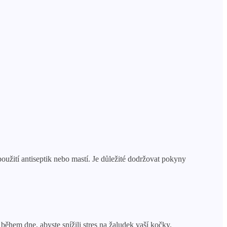
oužití antiseptik nebo mastí. Je důležité dodržovat pokyny
během dne, abyste snížili stres na žaludek vaší kočky.