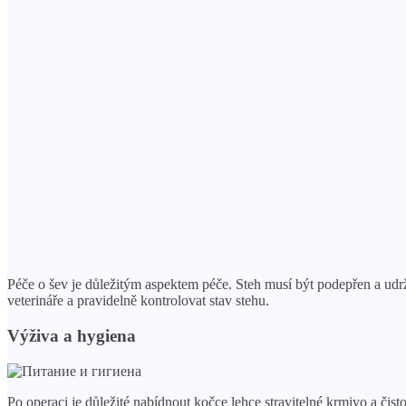
Péče o šev je důležitým aspektem péče. Steh musí být podepřen a udrž
veterináře a pravidelně kontrolovat stav stehu.
Výživa a hygiena
Po operaci je důležité nabídnout kočce lehce stravitelné krmivo a čis