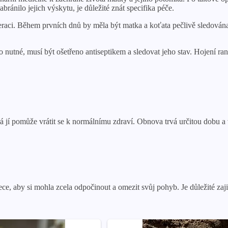
ránilo jejich výskytu, je důležité znát specifika péče.
peraci. Během prvních dnů by měla být matka a koťata pečlivě sledována.
o nutné, musí být ošetřeno antiseptikem a sledovat jeho stav. Hojení ra
rá jí pomůže vrátit se k normálnímu zdraví. Obnova trvá určitou dobu a
e, aby si mohla zcela odpočinout a omezit svůj pohyb. Je důležité zajist