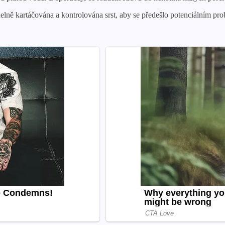
delně kartáčována a kontrolována srst, aby se předešlo potenciálním pr