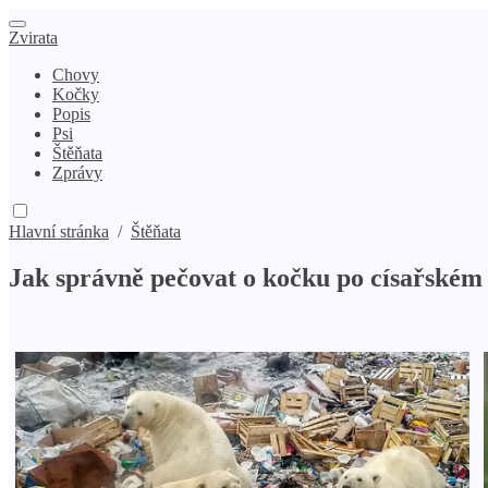
Zvirata
Chovy
Kočky
Popis
Psi
Štěňata
Zprávy
Hlavní stránka
/
Štěňata
Jak správně pečovat o kočku po císařském