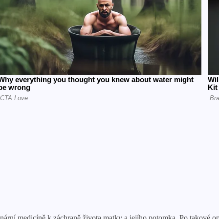
nární medicíně k záchraně života matky a jejího potomka. Po takové ope