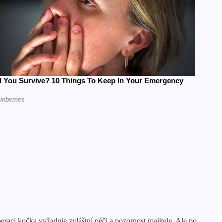
raci kočka vyžaduje zvláštní péči a pozornost majitele. Ale po