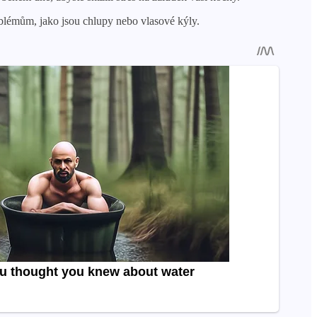
oblémům, jako jsou chlupy nebo vlasové kýly.