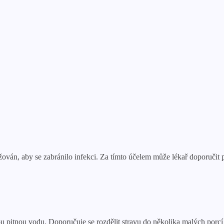
ován, aby se zabránilo infekci. Za tímto účelem může lékař doporučit p
tou pitnou vodu. Doporučuje se rozdělit stravu do několika malých porcí 