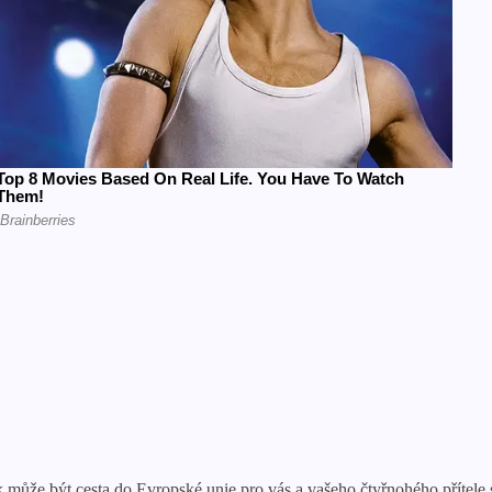
může být cesta do Evropské unie pro vás a vašeho čtyřnohého přítele sk