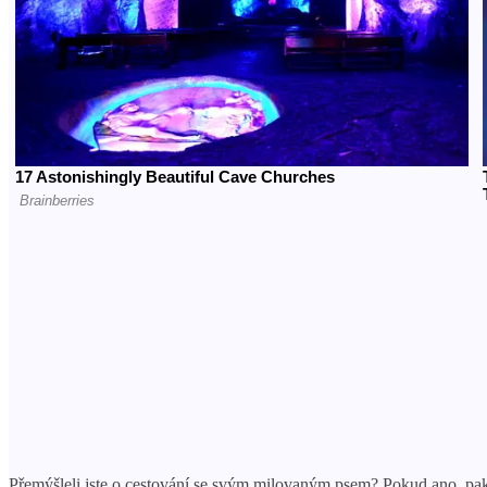
Přemýšleli jste o cestování se svým milovaným psem? Pokud ano, pak 