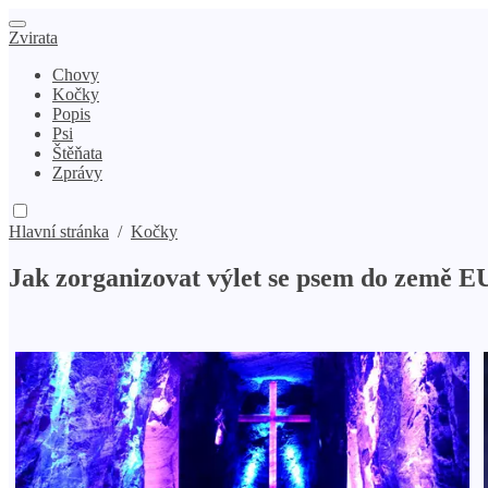
Zvirata
Chovy
Kočky
Popis
Psi
Štěňata
Zprávy
Hlavní stránka
/
Kočky
Jak zorganizovat výlet se psem do země EU