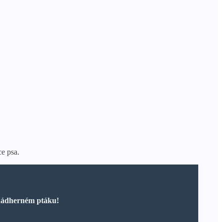
ce psa.
o nádherném ptáku!