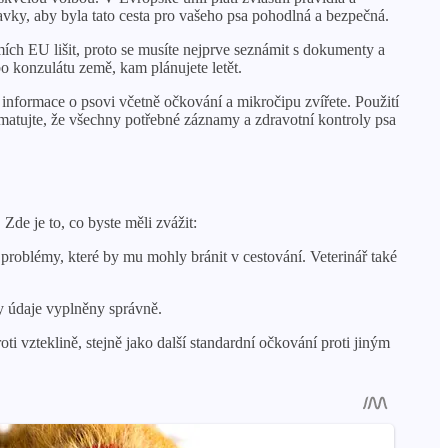
vky, aby byla tato cesta pro vašeho psa pohodlná a bezpečná.
ch EU lišit, proto se musíte nejprve seznámit s dokumenty a
bo konzulátu země, kam plánujete letět.
 informace o psovi včetně očkování a mikročipu zvířete. Použití
amatujte, že všechny potřebné záznamy a zdravotní kontroly psa
Zde je to, co byste měli zvážit:
 problémy, které by mu mohly bránit v cestování. Veterinář také
ny údaje vyplněny správně.
i vzteklině, stejně jako další standardní očkování proti jiným