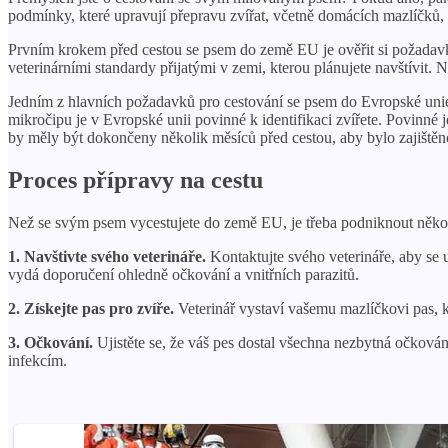
podmínky, které upravují přepravu zvířat, včetně domácích mazlíčků
Prvním krokem před cestou se psem do země EU je ověřit si požadavky
veterinárními standardy přijatými v zemi, kterou plánujete navštívit.
Jedním z hlavních požadavků pro cestování se psem do Evropské unie j
mikročipu je v Evropské unii povinné k identifikaci zvířete. Povinné
by měly být dokončeny několik měsíců před cestou, aby bylo zajištěno
Proces přípravy na cestu
Než se svým psem vycestujete do země EU, je třeba podniknout několik 
1. Navštivte svého veterináře.
Kontaktujte svého veterináře, aby se u
vydá doporučení ohledně očkování a vnitřních parazitů.
2. Získejte pas pro zvíře.
Veterinář vystaví vašemu mazlíčkovi pas, kt
3. Očkování.
Ujistěte se, že váš pes dostal všechna nezbytná očkován
infekcím.