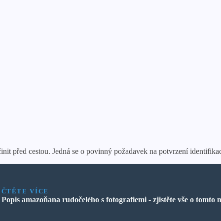
init před cestou. Jedná se o povinný požadavek na potvrzení identifika
ČTĚTE VÍCE
Popis amazoňana rudočelého s fotografiemi - zjistěte vše o tomt