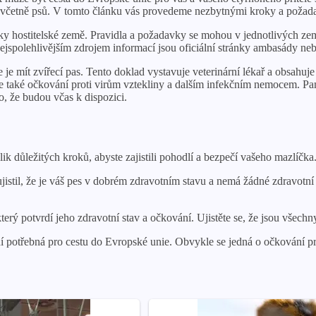
, včetně psů. V tomto článku vás provedeme nezbytnými kroky a požada
 hostitelské země. Pravidla a požadavky se mohou v jednotlivých zemí
 Nejspolehlivějším zdrojem informací jsou oficiální stránky ambasády ne
e mít zvířecí pas. Tento doklad vystavuje veterinární lékař a obsahuje
 je také očkování proti virům vztekliny a dalším infekčním nemocem. P
, že budou včas k dispozici.
důležitých kroků, abyste zajistili pohodlí a bezpečí vašeho mazlíčka. 
jistil, že je váš pes v dobrém zdravotním stavu a nemá žádné zdravotní
erý potvrdí jeho zdravotní stav a očkování. Ujistěte se, že jsou všech
í potřebná pro cestu do Evropské unie. Obvykle se jedná o očkování prot