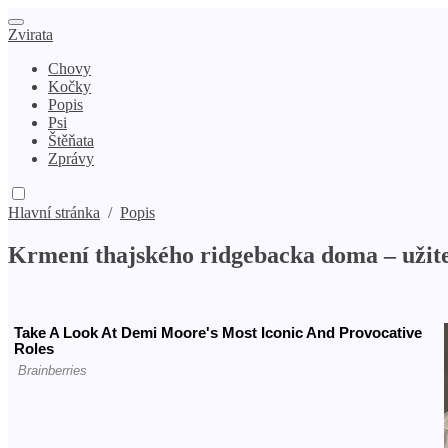
Zvirata
Chovy
Kočky
Popis
Psi
Štěňata
Zprávy
Hlavní stránka
/
Popis
Krmení thajského ridgebacka doma – užite