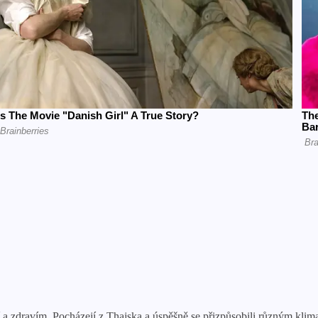
 a zdravím. Pocházejí z Thajska a úspěšně se přizpůsobili různým klim