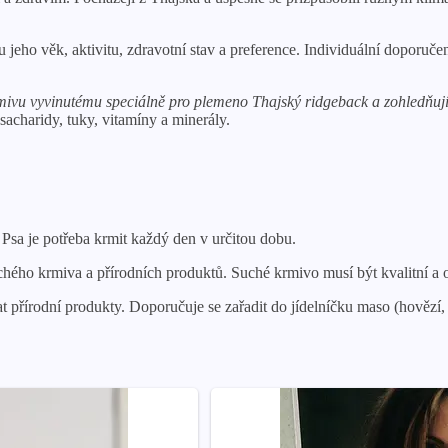
u jeho věk, aktivitu, zdravotní stav a preference. Individuální doporuč
ivu vyvinutému speciálně pro plemeno Thajský ridgeback a zohledňujíc
acharidy, tuky, vitamíny a minerály.
 Psa je potřeba krmit každý den v určitou dobu.
uchého krmiva a přírodních produktů. Suché krmivo musí být kvalitní a
řírodní produkty. Doporučuje se zařadit do jídelníčku maso (hovězí, k