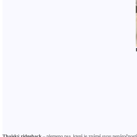
Thajský ridgeback
– plemeno psa, které je známé svou nenáročností