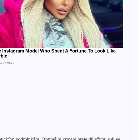
atickým podmínkám. Optimální krmení hraje důležitou roli ve