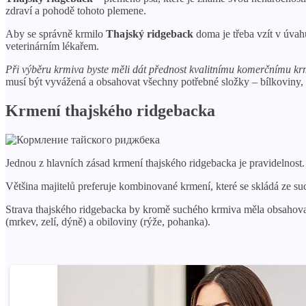
zdraví a pohodě tohoto plemene.
Aby se správně krmilo
Thajský ridgeback
doma je třeba vzít v úvah
veterinárním lékařem.
Při výběru krmiva byste měli dát přednost kvalitnímu komerčnímu krm
musí být vyvážená a obsahovat všechny potřebné složky – bílkoviny, s
Krmení thajského ridgebacka
Jednou z hlavních zásad krmení thajského ridgebacka je pravidelnost.
Většina majitelů preferuje kombinované krmení, které se skládá ze s
Strava thajského ridgebacka by kromě suchého krmiva měla obsahovat p
(mrkev, zelí, dýně) a obiloviny (rýže, pohanka).