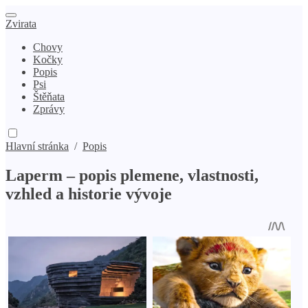
Zvirata
Chovy
Kočky
Popis
Psi
Štěňata
Zprávy
Hlavní stránka
/
Popis
Laperm – popis plemene, vlastnosti,
vzhled a historie vývoje