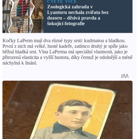
ČTĚTE VÍCE
Zoologická zahrada v
Lyantoru nechala zvířata bez
dozoru – děsivá pravda a
šokující fotografie
Kočky LaPerm mají dva různé typy srsti: kudrnatou a hladkou.
První z nich má velké, husté kadeře, zatímco druhý je spíše jako
běžná hladká srst. Vlna LaPerma má speciální vlastnosti, jako je
přirozená elasticita a vyšší hustota, díky čemuž je odolnější a méně
náchylná k línání.