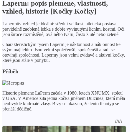
Laperm: popis plemene, vlastnosti,
vzhled, historie [Kočky Kočky]
Lapermův vzhled je ideální: střední velikost, atletická postava,
pravidelně zaoblená lebka s dobře vyvinutými lícními kostmi. Oči
jsou široce rozmístěné, oválného tvaru, často žluté nebo zelené.
Charakteristickým rysem Laperm je náklonnost a náklonnost ke
svým majitelům. Jsou velmi společenští, společenští a rádi se
otevírají společnosti. Lapermy jsou velmi zvídavé a aktivní kočky,
které jsou stále v pohybu.
Příběh
Historie plemene LaPerm začala v 1980. letech XNUMX. století
v USA. V Americe žila jedna kočka jménem Dulcinea, která měla
neobvyklé kudrnaté vlasy. Brzy se ukázalo, že tento fenotyp se
přenáší dědičně.