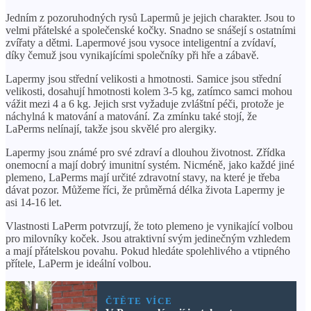
Jedním z pozoruhodných rysů Lapermů je jejich charakter. Jsou to
velmi přátelské a společenské kočky. Snadno se snášejí s ostatními
zvířaty a dětmi. Lapermové jsou vysoce inteligentní a zvídaví,
díky čemuž jsou vynikajícími společníky při hře a zábavě.
Lapermy jsou střední velikosti a hmotnosti. Samice jsou střední
velikosti, dosahují hmotnosti kolem 3-5 kg, zatímco samci mohou
vážit mezi 4 a 6 kg. Jejich srst vyžaduje zvláštní péči, protože je
náchylná k matování a matování. Za zmínku také stojí, že
LaPerms nelínají, takže jsou skvělé pro alergiky.
Lapermy jsou známé pro své zdraví a dlouhou životnost. Zřídka
onemocní a mají dobrý imunitní systém. Nicméně, jako každé jiné
plemeno, LaPerms mají určité zdravotní stavy, na které je třeba
dávat pozor. Můžeme říci, že průměrná délka života Lapermy je
asi 14-16 let.
Vlastnosti LaPerm potvrzují, že toto plemeno je vynikající volbou
pro milovníky koček. Jsou atraktivní svým jedinečným vzhledem
a mají přátelskou povahu. Pokud hledáte spolehlivého a vtipného
přítele, LaPerm je ideální volbou.
ČTĚTE VÍCE