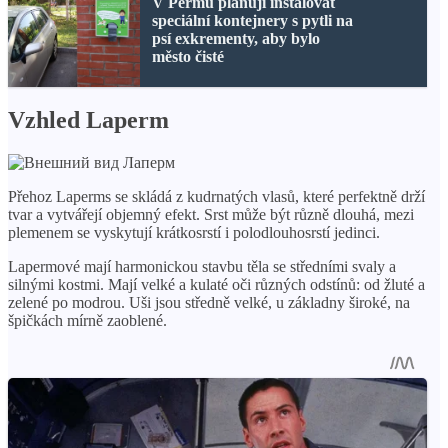
V Permu plánují instalovat
speciální kontejnery s pytli na
psí exkrementy, aby bylo
město čisté
Vzhled Laperm
Přehoz Laperms se skládá z kudrnatých vlasů, které perfektně drží
tvar a vytvářejí objemný efekt. Srst může být různě dlouhá, mezi
plemenem se vyskytují krátkosrstí i polodlouhosrstí jedinci.
Lapermové mají harmonickou stavbu těla se středními svaly a
silnými kostmi. Mají velké a kulaté oči různých odstínů: od žluté a
zelené po modrou. Uši jsou středně velké, u základny široké, na
špičkách mírně zaoblené.