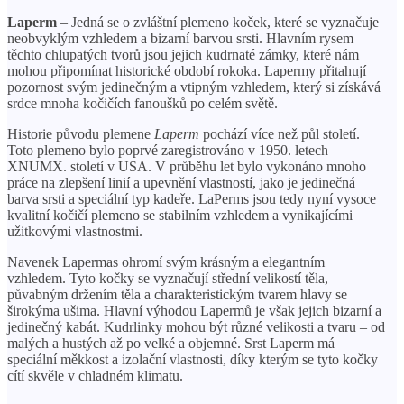
Laperm
– Jedná se o zvláštní plemeno koček, které se vyznačuje
neobvyklým vzhledem a bizarní barvou srsti. Hlavním rysem
těchto chlupatých tvorů jsou jejich kudrnaté zámky, které nám
mohou připomínat historické období rokoka. Lapermy přitahují
pozornost svým jedinečným a vtipným vzhledem, který si získává
srdce mnoha kočičích fanoušků po celém světě.
Historie původu plemene
Laperm
pochází více než půl století.
Toto plemeno bylo poprvé zaregistrováno v 1950. letech
XNUMX. století v USA. V průběhu let bylo vykonáno mnoho
práce na zlepšení linií a upevnění vlastností, jako je jedinečná
barva srsti a speciální typ kadeře. LaPerms jsou tedy nyní vysoce
kvalitní kočičí plemeno se stabilním vzhledem a vynikajícími
užitkovými vlastnostmi.
Navenek Lapermas ohromí svým krásným a elegantním
vzhledem. Tyto kočky se vyznačují střední velikostí těla,
půvabným držením těla a charakteristickým tvarem hlavy se
širokýma ušima. Hlavní výhodou Lapermů je však jejich bizarní a
jedinečný kabát. Kudrlinky mohou být různé velikosti a tvaru – od
malých a hustých až po velké a objemné. Srst Laperm má
speciální měkkost a izolační vlastnosti, díky kterým se tyto kočky
cítí skvěle v chladném klimatu.