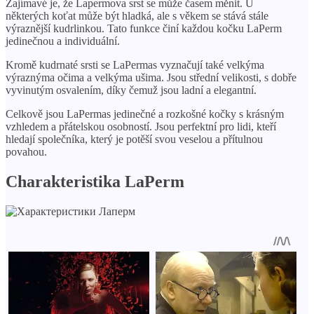
Zajímavé je, že Lapermova srst se může časem měnit. U
některých koťat může být hladká, ale s věkem se stává stále
výraznější kudrlinkou. Tato funkce činí každou kočku LaPerm
jedinečnou a individuální.
Kromě kudrnaté srsti se LaPermas vyznačují také velkýma
výraznýma očima a velkýma ušima. Jsou střední velikosti, s dobře
vyvinutým osvalením, díky čemuž jsou ladní a elegantní.
Celkově jsou LaPermas jedinečné a rozkošné kočky s krásným
vzhledem a přátelskou osobností. Jsou perfektní pro lidi, kteří
hledají společníka, který je potěší svou veselou a přítulnou
povahou.
Charakteristika LaPerm