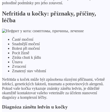
pohodlné podmínky pro jeho zotavení.
Nefritida u kočky: příznaky, příčiny,
léčba
Časté močení
Snadnější močení
Bolest při močení
Pocit žízně
Ztráta chuti k jídlu
Únava
Zvracení
Zmatený stav vědomí
Nefritida u koček může být způsobena různými příčinami, včetně
infekcí, genetických faktorů, traumatu a potravinových alergenů.
Pokud vaše kočka vykazuje známky zánětu ledvin, je důležité
okamžitě kontaktovat vašeho veterináře za účelem stanovení
diagnózy a komplexní léčby.
Diagnóza zánětu ledvin u kočky