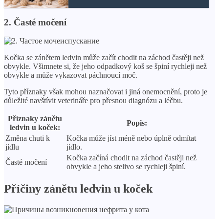
2. Časté močení
Kočka se zánětem ledvin může začít chodit na záchod častěji než
obvykle. Všimnete si, že jeho odpadkový koš se špiní rychleji než
obvykle a může vykazovat páchnoucí moč.
Tyto příznaky však mohou naznačovat i jiná onemocnění, proto je
důležité navštívit veterináře pro přesnou diagnózu a léčbu.
Příznaky zánětu
Popis:
ledvin u koček:
Změna chuti k
Kočka může jíst méně nebo úplně odmítat
jídlu
jídlo.
Kočka začíná chodit na záchod častěji než
Časté močení
obvykle a jeho stelivo se rychleji špiní.
Příčiny zánětu ledvin u koček