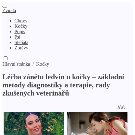
Zvirata
Chovy
Kočky
Popis
Psi
Štěňata
Zprávy
Hlavní stránka
/
Kočky
Léčba zánětu ledvin u kočky – základní
metody diagnostiky a terapie, rady
zkušených veterinářů