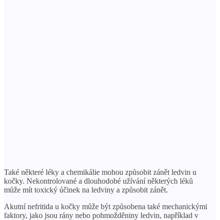
Také některé léky a chemikálie mohou způsobit zánět ledvin u
kočky. Nekontrolované a dlouhodobé užívání některých léků
může mít toxický účinek na ledviny a způsobit zánět.
Akutní nefritida u kočky může být způsobena také mechanickými
faktory, jako jsou rány nebo pohmožděniny ledvin, například v