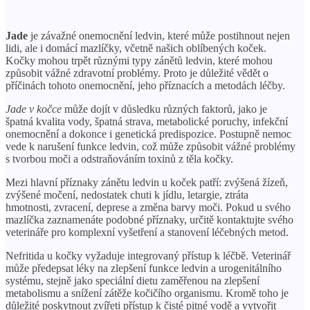
Jade
je závažné onemocnění ledvin, které může postihnout nejen
lidi, ale i domácí mazlíčky, včetně našich oblíbených koček.
Kočky mohou trpět různými typy zánětů ledvin, které mohou
způsobit vážné zdravotní problémy. Proto je důležité vědět o
příčinách tohoto onemocnění, jeho příznacích a metodách léčby.
Jade v kočce
může dojít v důsledku různých faktorů, jako je
špatná kvalita vody, špatná strava, metabolické poruchy, infekční
onemocnění a dokonce i genetická predispozice. Postupně nemoc
vede k narušení funkce ledvin, což může způsobit vážné problémy
s tvorbou moči a odstraňováním toxinů z těla kočky.
Mezi hlavní příznaky zánětu ledvin u koček patří: zvýšená žízeň,
zvýšené močení, nedostatek chuti k jídlu, letargie, ztráta
hmotnosti, zvracení, deprese a změna barvy moči. Pokud u svého
mazlíčka zaznamenáte podobné příznaky, určitě kontaktujte svého
veterináře pro komplexní vyšetření a stanovení léčebných metod.
Nefritida u kočky vyžaduje integrovaný přístup k léčbě. Veterinář
může předepsat léky na zlepšení funkce ledvin a urogenitálního
systému, stejně jako speciální dietu zaměřenou na zlepšení
metabolismu a snížení zátěže kočičího organismu. Kromě toho je
důležité poskytnout zvířeti přístup k čisté pitné vodě a vytvořit