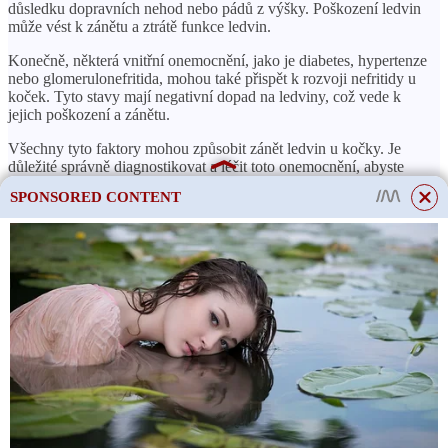
důsledku dopravních nehod nebo pádů z výšky. Poškození ledvin
může vést k zánětu a ztrátě funkce ledvin.
Konečně, některá vnitřní onemocnění, jako je diabetes, hypertenze
nebo glomerulonefritida, mohou také přispět k rozvoji nefritidy u
koček. Tyto stavy mají negativní dopad na ledviny, což vede k
jejich poškození a zánětu.
Všechny tyto faktory mohou způsobit zánět ledvin u kočky. Je
důležité správně diagnostikovat a léčit toto onemocnění, abyste
zabránili jeho progresi a udrželi ledviny vaší kočky zdravé.
SPONSORED CONTENT
Léčba zánětu ledvin u koček
Diagnóza zánětu ledvin u kočky
Prvním krokem při léčbě nefritidy u koček je diagnostika
onemocnění. Veterinář vyšetří vašeho mazlíčka a provede testy,
aby zhodnotil funkci ledvin. Obvykle jsou vyžadovány testy krve
a moči.
This site uses cookies to store data. By continuing to use the site, you consent
to the use of these files.
OK