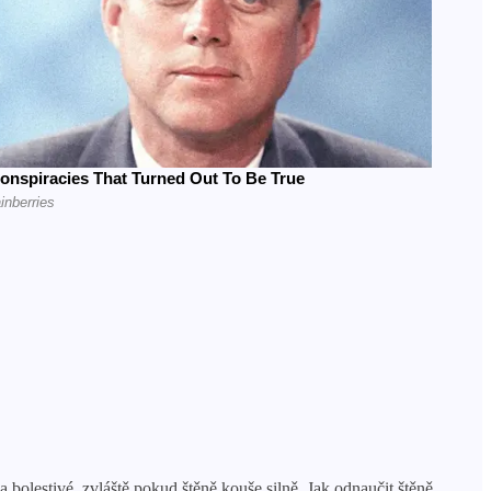
bolestivé, zvláště pokud štěně kouše silně. Jak odnaučit štěně