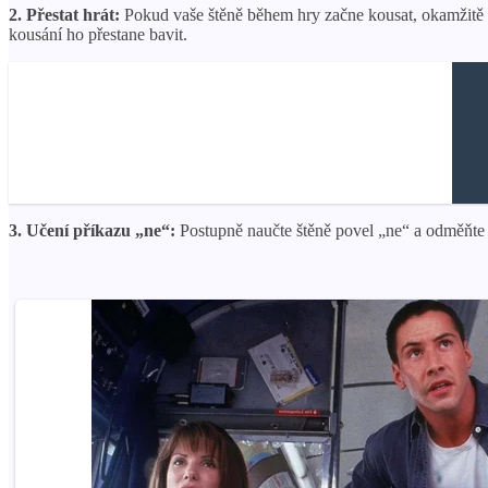
2. Přestat hrát:
Pokud vaše štěně během hry začne kousat, okamžitě hr
kousání ho přestane bavit.
3. Učení příkazu „ne“:
Postupně naučte štěně povel „ne“ a odměňte h