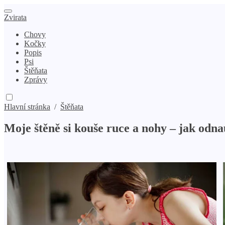
Zvirata
Chovy
Kočky
Popis
Psi
Štěňata
Zprávy
Hlavní stránka
/
Štěňata
Moje štěně si kouše ruce a nohy – jak od