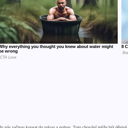
y nás začnou kousat do rukou a nohou. Toto chování může být děsivé a 