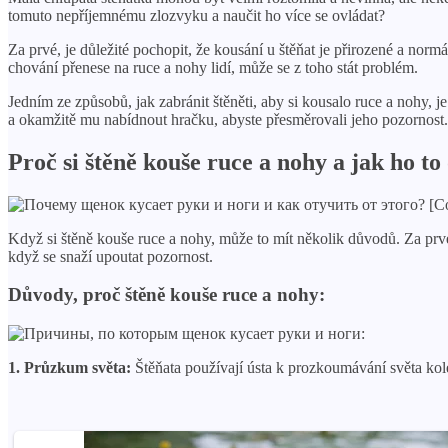
tomuto nepříjemnému zlozvyku a naučit ho více se ovládat?
Za prvé, je důležité pochopit, že kousání u štěňat je přirozené a normá
chování přenese na ruce a nohy lidí, může se z toho stát problém.
Jedním ze způsobů, jak zabránit štěněti, aby si kousalo ruce a nohy,
a okamžitě mu nabídnout hračku, abyste přesměrovali jeho pozornost.
Proč si štěně kouše ruce a nohy a jak ho t
Když si štěně kouše ruce a nohy, může to mít několik důvodů. Za prv
když se snaží upoutat pozornost.
Důvody, proč štěně kouše ruce a nohy:
1. Průzkum světa:
Štěňata používají ústa k prozkoumávání světa kolem