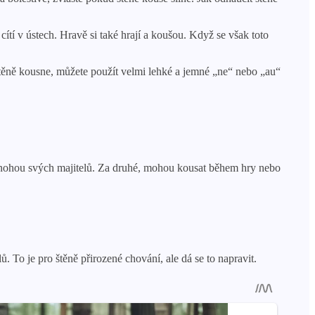
cítí v ústech. Hravě si také hrají a koušou. Když se však toto
 štěně kousne, můžete použít velmi lehké a jemné „ne“ nebo „au“
 a nohou svých majitelů. Za druhé, mohou kousat během hry nebo
 To je pro štěně přirozené chování, ale dá se to napravit.