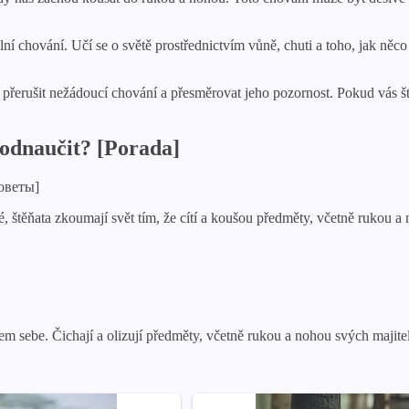
lní chování. Učí se o světě prostřednictvím vůně, chuti a toho, jak něco 
 je přerušit nežádoucí chování a přesměrovat jeho pozornost. Pokud vás
o odnaučit? [Porada]
é, štěňata zkoumají svět tím, že cítí a koušou předměty, včetně rukou
 sebe. Čichají a olizují předměty, včetně rukou a nohou svých majitelů.