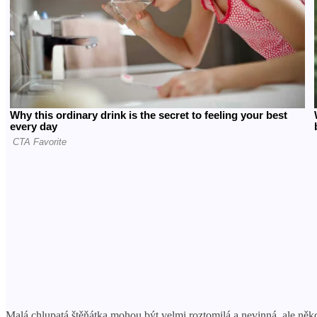
Malá chlupatá štěňátka mohou být velmi roztomilá a nevinná, ale někd