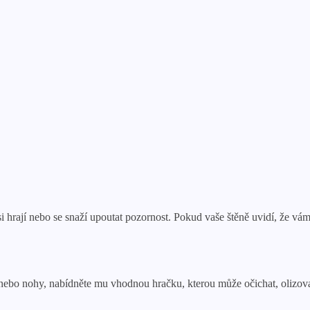
i hrají nebo se snaží upoutat pozornost. Pokud vaše štěně uvidí, že v
 nebo nohy, nabídněte mu vhodnou hračku, kterou může očichat, olizova