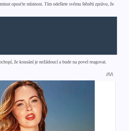
minut opusťte místnost. Tím odešlete svému štěněti zprávu, že
ochopí, že kousání je nežádoucí a bude na povel reagovat.