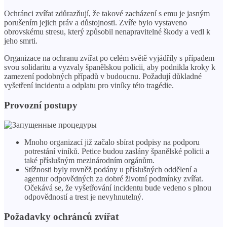
Ochránci zvířat zdůrazňují, že takové zacházení s emu je jasným
porušením jejich práv a důstojnosti. Zvíře bylo vystaveno
obrovskému stresu, který způsobil nenapravitelné škody a vedl k
jeho smrti.
Organizace na ochranu zvířat po celém světě vyjádřily s případem
svou solidaritu a vyzvaly španělskou policii, aby podnikla kroky k
zamezení podobných případů v budoucnu. Požadují důkladné
vyšetření incidentu a odplatu pro viníky této tragédie.
Provozní postupy
Mnoho organizací již začalo sbírat podpisy na podporu
potrestání viníků. Petice budou zaslány španělské policii a
také příslušným mezinárodním orgánům.
Stížnosti byly rovněž podány u příslušných oddělení a
agentur odpovědných za dobré životní podmínky zvířat.
Očekává se, že vyšetřování incidentu bude vedeno s plnou
odpovědností a trest je nevyhnutelný.
Požadavky ochránců zvířat