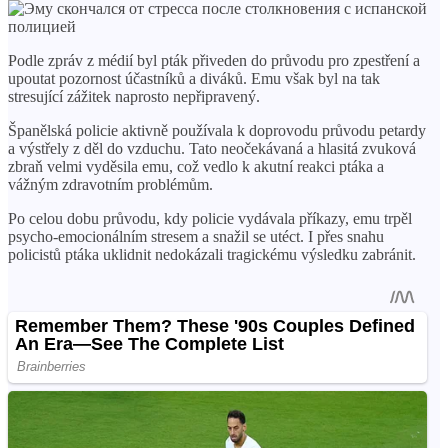
Podle zpráv z médií byl pták přiveden do průvodu pro zpestření a
upoutat pozornost účastníků a diváků. Emu však byl na tak
stresující zážitek naprosto nepřipravený.
Španělská policie aktivně používala k doprovodu průvodu petardy
a výstřely z děl do vzduchu. Tato neočekávaná a hlasitá zvuková
zbraň velmi vyděsila emu, což vedlo k akutní reakci ptáka a
vážným zdravotním problémům.
Po celou dobu průvodu, kdy policie vydávala příkazy, emu trpěl
psycho-emocionálním stresem a snažil se utéct. I přes snahu
policistů ptáka uklidnit nedokázali tragickému výsledku zabránit.