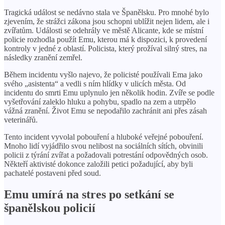
Tragická událost se nedávno stala ve Španělsku. Pro mnohé bylo
zjevením, že strážci zákona jsou schopni ublížit nejen lidem, ale i
zvířatům. Události se odehrály ve městě Alicante, kde se místní
policie rozhodla použít Emu, kterou má k dispozici, k provedení
kontroly v jedné z oblastí. Policista, který prožíval silný stres, na
následky zranění zemřel.
Během incidentu vyšlo najevo, že policisté používali Ema jako
svého „asistenta“ a vedli s ním hlídky v ulicích města. Od
incidentu do smrti Emu uplynulo jen několik hodin. Zvíře se podle
vyšetřování zaleklo hluku a pohybu, spadlo na zem a utrpělo
vážná zranění. Život Emu se nepodařilo zachránit ani přes zásah
veterinářů.
Tento incident vyvolal pobouření a hluboké veřejné pobouření.
Mnoho lidí vyjádřilo svou nelibost na sociálních sítích, obvinili
policii z týrání zvířat a požadovali potrestání odpovědných osob.
Někteří aktivisté dokonce založili petici požadující, aby byli
pachatelé postaveni před soud.
Emu umírá na stres po setkání se
španělskou policií