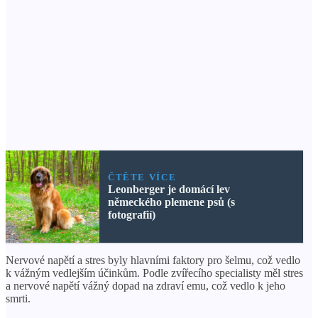
ČTĚTE VÍCE
Leonberger je domácí lev
německého plemene psů (s
fotografií)
Nervové napětí a stres byly hlavními faktory pro šelmu, což vedlo
k vážným vedlejším účinkům. Podle zvířecího specialisty měl stres
a nervové napětí vážný dopad na zdraví emu, což vedlo k jeho
smrti.