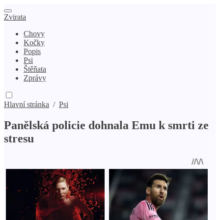
Zvirata
Chovy
Kočky
Popis
Psi
Štěňata
Zprávy
Hlavní stránka
/
Psi
Panělská policie dohnala Emu k smrti ze
stresu