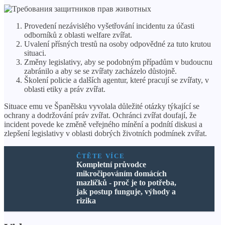
Provedení nezávislého vyšetřování incidentu za účasti
odborníků z oblasti welfare zvířat.
Uvalení přísných trestů na osoby odpovědné za tuto krutou
situaci.
Změny legislativy, aby se podobným případům v budoucnu
zabránilo a aby se se zvířaty zacházelo důstojně.
Školení policie a dalších agentur, které pracují se zvířaty, v
oblasti etiky a práv zvířat.
Situace emu ve Španělsku vyvolala důležité otázky týkající se
ochrany a dodržování práv zvířat. Ochránci zvířat doufají, že
incident povede ke změně veřejného mínění a podnítí diskusi a
zlepšení legislativy v oblasti dobrých životních podmínek zvířat.
ČTĚTE VÍCE
Kompletní průvodce
mikročipováním domácích
mazlíčků - proč je to potřeba,
jak postup funguje, výhody a
rizika