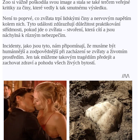
Zoo si vážně poškodila svou image a stala se také terčem veřejné
kritiky za činy, které vedly k tak smutnému výsledku.
Není to poprvé, co zvířata trpí lidskými činy a nervovým napětím
kolem nich. Tyto události zdůrazňují důležitost praktikování
střídmosti, pokud jde o zvířata – stvoření, která cítí a jsou
náchylná k různým nebezpečím.
Incidenty, jako jsou tyto, nám připomínají, že musíme být
humánnější a zodpovědnější při zacházení se zvířaty a životním
prostředím. Jen tak můžeme takovým tragédiím předejít a
zachovat zdraví a pohodu všech živých bytostí.