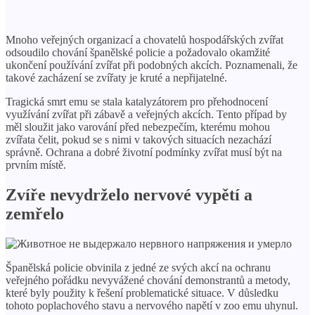
Mnoho veřejných organizací a chovatelů hospodářských zvířat
odsoudilo chování španělské policie a požadovalo okamžité
ukončení používání zvířat při podobných akcích. Poznamenali, že
takové zacházení se zvířaty je kruté a nepřijatelné.
Tragická smrt emu se stala katalyzátorem pro přehodnocení
využívání zvířat při zábavě a veřejných akcích. Tento případ by
měl sloužit jako varování před nebezpečím, kterému mohou
zvířata čelit, pokud se s nimi v takových situacích nezachází
správně. Ochrana a dobré životní podmínky zvířat musí být na
prvním místě.
Zvíře nevydrželo nervové vypětí a
zemřelo
Španělská policie obvinila z jedné ze svých akcí na ochranu
veřejného pořádku nevyvážené chování demonstrantů a metody,
které byly použity k řešení problematické situace. V důsledku
tohoto poplachového stavu a nervového napětí v zoo emu uhynul.