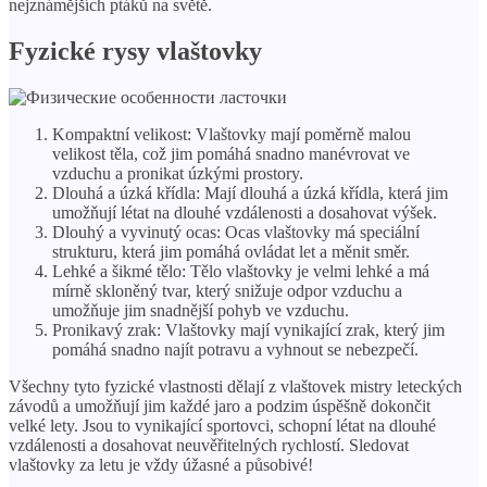
nejznámějších ptáků na světě.
Fyzické rysy vlaštovky
Kompaktní velikost: Vlaštovky mají poměrně malou
velikost těla, což jim pomáhá snadno manévrovat ve
vzduchu a pronikat úzkými prostory.
Dlouhá a úzká křídla: Mají dlouhá a úzká křídla, která jim
umožňují létat na dlouhé vzdálenosti a dosahovat výšek.
Dlouhý a vyvinutý ocas: Ocas vlaštovky má speciální
strukturu, která jim pomáhá ovládat let a měnit směr.
Lehké a šikmé tělo: Tělo vlaštovky je velmi lehké a má
mírně skloněný tvar, který snižuje odpor vzduchu a
umožňuje jim snadnější pohyb ve vzduchu.
Pronikavý zrak: Vlaštovky mají vynikající zrak, který jim
pomáhá snadno najít potravu a vyhnout se nebezpečí.
Všechny tyto fyzické vlastnosti dělají z vlaštovek mistry leteckých
závodů a umožňují jim každé jaro a podzim úspěšně dokončit
velké lety. Jsou to vynikající sportovci, schopní létat na dlouhé
vzdálenosti a dosahovat neuvěřitelných rychlostí. Sledovat
vlaštovky za letu je vždy úžasné a působivé!