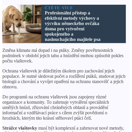
ČTĚTE VÍCE
Profesionální přístup a
efektivní metody výchovy a
výcviku německého ovčáka
doma pro vytvoření
spokojeného a
naslouchajícího majitele psa
Změna klimatu má dopad i na ptáky. Změny povětrnostních
podmínek v období jejich tahu a hnízdění mohou způsobit pokles
počtu vlaštovek.
Ochrana vlaštovek je důležitým úkolem pro zachování jejich
populace. Je nutné sledovat počet a rozšíření ptáků, studovat jejich
biologii a chování a vyvíjet opatření na ochranu stanovišť a jejich
obnovu.
Do programů na ochranu vlaštovek jsou zapojeny různé
organizace a komunity. To zahrnuje vytváření speciálních
umělých hnízd, zřizování chráněných oblastí a provádění
informační a vzdělávací práce s cílem zvýšit povědomí o
hrozbách, kterým tito krásní stěhovaví ptáci čelí.
Strážce vlaštovky
musí být komplexní a zahrnovat nové metody,