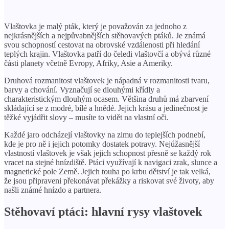
Vlaštovka je malý pták, který je považován za jednoho z
nejkrásnějších a nejpůvabnějších stěhovavých ptáků. Je známá
svou schopností cestovat na obrovské vzdálenosti při hledání
teplých krajin. Vlaštovka patří do čeledi vlaštovčí a obývá různé
části planety včetně Evropy, Afriky, Asie a Ameriky.
Druhová rozmanitost vlaštovek je nápadná v rozmanitosti tvaru,
barvy a chování. Vyznačují se dlouhými křídly a
charakteristickým dlouhým ocasem. Většina druhů má zbarvení
skládající se z modré, bílé a hnědé. Jejich krásu a jedinečnost je
těžké vyjádřit slovy – musíte to vidět na vlastní oči.
Každé jaro odcházejí vlaštovky na zimu do teplejších podnebí,
kde je pro ně i jejich potomky dostatek potravy. Nejúžasnější
vlastností vlaštovek je však jejich schopnost přesně se každý rok
vracet na stejné hnízdiště. Ptáci využívají k navigaci zrak, slunce a
magnetické pole Země. Jejich touha po krbu dětství je tak velká,
že jsou připraveni překonávat překážky a riskovat své životy, aby
našli známé hnízdo a partnera.
Stěhovaví ptáci: hlavní rysy vlaštovek