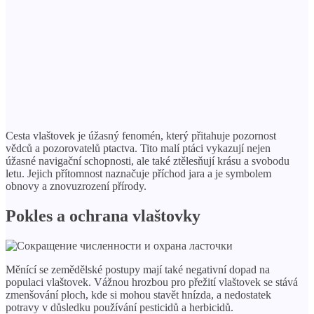
Cesta vlaštovek je úžasný fenomén, který přitahuje pozornost
vědců a pozorovatelů ptactva. Tito malí ptáci vykazují nejen
úžasné navigační schopnosti, ale také ztělesňují krásu a svobodu
letu. Jejich přítomnost naznačuje příchod jara a je symbolem
obnovy a znovuzrození přírody.
Pokles a ochrana vlaštovky
Měnící se zemědělské postupy mají také negativní dopad na
populaci vlaštovek. Vážnou hrozbou pro přežití vlaštovek se stává
zmenšování ploch, kde si mohou stavět hnízda, a nedostatek
potravy v důsledku používání pesticidů a herbicidů.