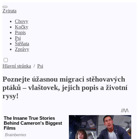
Zvirata
Chovy
Kočky
Popis
Psi
Štěňata
Zprávy
Hlavní stránka
/
Psi
Poznejte úžasnou migraci stěhovavých
ptáků – vlaštovek, jejich popis a životní
rysy!