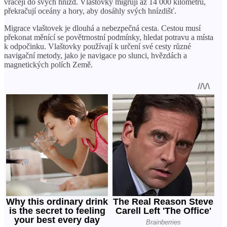
vracejí do svých hnízd. Vlaštovky migrují až 14 000 kilometrů,
překračují oceány a hory, aby dosáhly svých hnízdišť.
Migrace vlaštovek je dlouhá a nebezpečná cesta. Cestou musí
překonat měnící se povětrnostní podmínky, hledat potravu a místa
k odpočinku. Vlaštovky používají k určení své cesty různé
navigační metody, jako je navigace po slunci, hvězdách a
magnetických polích Země.