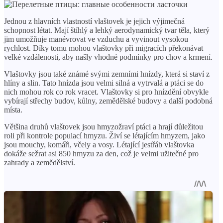
Jednou z hlavních vlastností vlaštovek je jejich výjimečná
schopnost létat. Mají štíhlý a lehký aerodynamický tvar těla, který
jim umožňuje manévrovat ve vzduchu a vyvinout vysokou
rychlost. Díky tomu mohou vlaštovky při migracích překonávat
velké vzdálenosti, aby našly vhodné podmínky pro chov a krmení.
Vlaštovky jsou také známé svými zemními hnízdy, která si staví z
hlíny a slin. Tato hnízda jsou velmi silná a vytrvalá a ptáci se do
nich mohou rok co rok vracet. Vlaštovky si pro hnízdění obvykle
vybírají střechy budov, kůlny, zemědělské budovy a další podobná
místa.
Většina druhů vlaštovek jsou hmyzožraví ptáci a hrají důležitou
roli při kontrole populací hmyzu. Živí se létajícím hmyzem, jako
jsou mouchy, komáři, včely a vosy. Létající jestřáb vlaštovka
dokáže sežrat asi 850 hmyzu za den, což je velmi užitečné pro
zahrady a zemědělství.