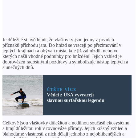
Je důležité si uvědomit, že vlaštovky jsou jedny z prvních
příznaků příchodu jara. Do hnízd se vracejí po přezimování v
teplých krajinách a obývají místa, kde již zahnízdili nebo ve
kterých našli vhodné podmínky pro hnízdění. Jejich vzhled je
doprovázen radostnými pozdravy a symbolizuje nástup teplých a
slunečných dnů.
ČTĚTE VÍCE
Vědci z USA vyvracejí
slavnou surfařskou legendu
Celkově jsou vlaštovky důležitou a nedílnou součástí ekosystému
a hrají důležitou roli v rovnováze přírody. Jejich krásný vzhled a
blahodárné vlastnosti z nich dělají jednoho z nejoblíbenějších a