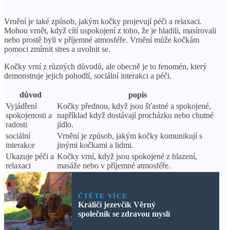
Vrnění je také způsob, jakým kočky projevují péči a relaxaci.
Mohou vrnět, když cítí uspokojení z toho, že je hladili, masírovali
nebo prostě byli v příjemné atmosféře. Vrnění může kočkám
pomoci zmírnit stres a uvolnit se.
Kočky vrní z různých důvodů, ale obecně je to fenomén, který
demonstruje jejich pohodlí, sociální interakci a péči.
důvod
popis
Vyjádření
Kočky přednou, když jsou šťastné a spokojené,
spokojenosti a
například když dostávají procházku nebo chutné
radosti
jídlo.
sociální
Vrnění je způsob, jakým kočky komunikují s
interakce
jinými kočkami a lidmi.
Ukazuje péči a
Kočky vrní, když jsou spokojené z hlazení,
relaxaci
masáže nebo v příjemné atmosféře.
ČTĚTE VÍCE
Králičí jezevčík Věrný
společník se zdravou myslí