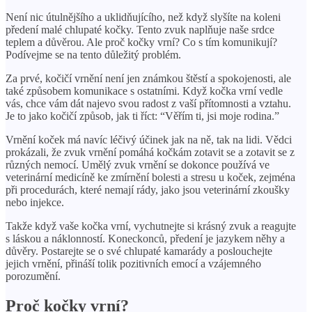
Není nic útulnějšího a uklidňujícího, než když slyšíte na koleni
předení malé chlupaté kočky. Tento zvuk naplňuje naše srdce
teplem a důvěrou. Ale proč kočky vrní? Co s tím komunikují?
Podívejme se na tento důležitý problém.
Za prvé, kočičí vrnění není jen známkou štěstí a spokojenosti, ale
také způsobem komunikace s ostatními. Když kočka vrní vedle
vás, chce vám dát najevo svou radost z vaší přítomnosti a vztahu.
Je to jako kočičí způsob, jak ti říct: “Věřím ti, jsi moje rodina.”
Vrnění koček má navíc léčivý účinek jak na ně, tak na lidi. Vědci
prokázali, že zvuk vrnění pomáhá kočkám zotavit se a zotavit se z
různých nemocí. Umělý zvuk vrnění se dokonce používá ve
veterinární medicíně ke zmírnění bolesti a stresu u koček, zejména
při procedurách, které nemají rády, jako jsou veterinární zkoušky
nebo injekce.
Takže když vaše kočka vrní, vychutnejte si krásný zvuk a reagujte
s láskou a náklonností. Koneckonců, předení je jazykem něhy a
důvěry. Postarejte se o své chlupaté kamarády a poslouchejte
jejich vrnění, přináší tolik pozitivních emocí a vzájemného
porozumění.
Proč kočky vrní?