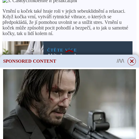
Vrnění u koček také hraje roli v jejich sebeuklidnění a relaxaci.
Když kočka vrní, vytváří rytmické vibrace, o kterých se
předpokládá, že jí pomohou uvolnit se a snížit stres. Vrnění u
koček může způsobit pocit pohodlí a bezpečí, a to jak u samotné
kočky, tak u lidí kolem ní.
ČTĚTE VÍCE
Akita Inu - plemeno psa -
popis, charakteristika,
SPONSORED CONTENT
povahové vlastnosti,
fotografie a recenze
Vrnění u koček tedy plní nejen krátkodobé, ale i dlouhodobé
funkce. Může zprostředkovat emoce, zlepšit komunikaci s
ostatními a pomoci kočce uklidnit a uvolnit se. Není žádným
překvapením, že vrnění je jedním z oblíbených a nejznámějších
zvuků spojených s kočkami.
Video:
This site uses cookies to store data. By continuing to use the site, you consent
to the use of these files.
OK
Kočka mluví a vrní