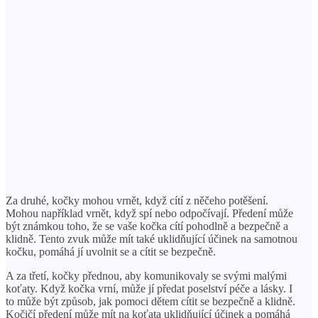
Za druhé, kočky mohou vrnět, když cítí z něčeho potěšení.
Mohou například vrnět, když spí nebo odpočívají. Předení může
být známkou toho, že se vaše kočka cítí pohodlně a bezpečně a
klidně. Tento zvuk může mít také uklidňující účinek na samotnou
kočku, pomáhá jí uvolnit se a cítit se bezpečně.
A za třetí, kočky přednou, aby komunikovaly se svými malými
koťaty. Když kočka vrní, může jí předat poselství péče a lásky. I
to může být způsob, jak pomoci dětem cítit se bezpečně a klidně.
Kočičí předení může mít na koťata uklidňující účinek a pomáhá