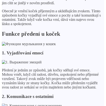
jim cítit se jistěji v novém prostředí.
Obecně je vrnění koček příjemným a uklidňujícím zvukem. Tímto
způsobem kočky vyjadřují své emoce a pocity a také komunikují s
ostatními. Takže když vaše kočka vrní, dává vám najevo svou
lásku a spokojenost.
Funkce předení u koček
1. Vyjadřování emocí
Předení je jedním ze způsobů, jak kočky sdělují své emoce.
Mohou vrnět, když cítí radost, důvěru, uspokojení nebo příjemné
vzrušení. Takový zvuk může být projevem vděčnosti nebo
vyznáním lásky ze strany kočky. Kočka může předením vyjádřit
svou radost ze setkání se svým majitelem nebo jinými kočkami.
2. Komunikace s ostatními