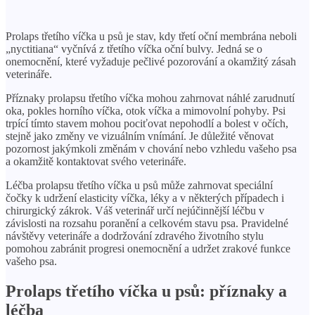
Prolaps třetího víčka u psů je stav, kdy třetí oční membrána neboli
„nyctitiana“ vyčnívá z třetího víčka oční bulvy. Jedná se o
onemocnění, které vyžaduje pečlivé pozorování a okamžitý zásah
veterináře.
Příznaky prolapsu třetího víčka mohou zahrnovat náhlé zarudnutí
oka, pokles horního víčka, otok víčka a mimovolní pohyby. Psi
trpící tímto stavem mohou pociťovat nepohodlí a bolest v očích,
stejně jako změny ve vizuálním vnímání. Je důležité věnovat
pozornost jakýmkoli změnám v chování nebo vzhledu vašeho psa
a okamžitě kontaktovat svého veterináře.
Léčba prolapsu třetího víčka u psů může zahrnovat speciální
čočky k udržení elasticity víčka, léky a v některých případech i
chirurgický zákrok. Váš veterinář určí nejúčinnější léčbu v
závislosti na rozsahu poranění a celkovém stavu psa. Pravidelné
návštěvy veterináře a dodržování zdravého životního stylu
pomohou zabránit progresi onemocnění a udržet zrakové funkce
vašeho psa.
Prolaps třetího víčka u psů: příznaky a
léčba