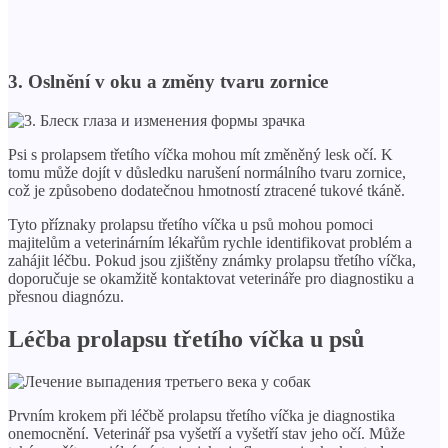
3. Oslnění v oku a změny tvaru zornice
Psi s prolapsem třetího víčka mohou mít změněný lesk očí. K
tomu může dojít v důsledku narušení normálního tvaru zornice,
což je způsobeno dodatečnou hmotností ztracené tukové tkáně.
Tyto příznaky prolapsu třetího víčka u psů mohou pomoci
majitelům a veterinárním lékařům rychle identifikovat problém a
zahájit léčbu. Pokud jsou zjištěny známky prolapsu třetího víčka,
doporučuje se okamžitě kontaktovat veterináře pro diagnostiku a
přesnou diagnózu.
Léčba prolapsu třetího víčka u psů
Prvním krokem při léčbě prolapsu třetího víčka je diagnostika
onemocnění. Veterinář psa vyšetří a vyšetří stav jeho očí. Může