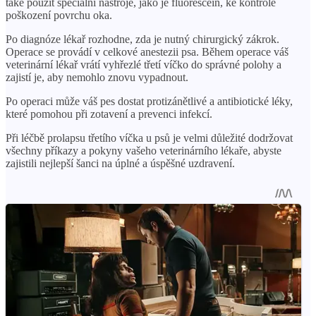
také použít speciální nástroje, jako je fluorescein, ke kontrole
poškození povrchu oka.
Po diagnóze lékař rozhodne, zda je nutný chirurgický zákrok.
Operace se provádí v celkové anestezii psa. Během operace váš
veterinární lékař vrátí vyhřezlé třetí víčko do správné polohy a
zajistí je, aby nemohlo znovu vypadnout.
Po operaci může váš pes dostat protizánětlivé a antibiotické léky,
které pomohou při zotavení a prevenci infekcí.
Při léčbě prolapsu třetího víčka u psů je velmi důležité dodržovat
všechny příkazy a pokyny vašeho veterinárního lékaře, abyste
zajistili nejlepší šanci na úplné a úspěšné uzdravení.