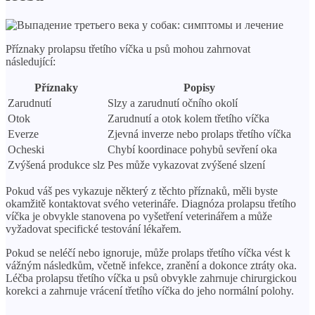
Příznaky prolapsu třetího víčka u psů mohou zahrnovat
následující:
Příznaky
Popisy
Zarudnutí
Slzy a zarudnutí očního okolí
Otok
Zarudnutí a otok kolem třetího víčka
Everze
Zjevná inverze nebo prolaps třetího víčka
Ocheski
Chybí koordinace pohybů sevření oka
Zvýšená produkce slz
Pes může vykazovat zvýšené slzení
Pokud váš pes vykazuje některý z těchto příznaků, měli byste
okamžitě kontaktovat svého veterináře. Diagnóza prolapsu třetího
víčka je obvykle stanovena po vyšetření veterinářem a může
vyžadovat specifické testování lékařem.
Pokud se neléčí nebo ignoruje, může prolaps třetího víčka vést k
vážným následkům, včetně infekce, zranění a dokonce ztráty oka.
Léčba prolapsu třetího víčka u psů obvykle zahrnuje chirurgickou
korekci a zahrnuje vrácení třetího víčka do jeho normální polohy.