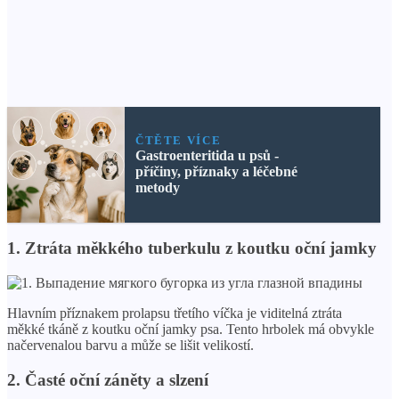
ČTĚTE VÍCE
Gastroenteritida u psů -
příčiny, příznaky a léčebné
metody
1. Ztráta měkkého tuberkulu z koutku oční jamky
Hlavním příznakem prolapsu třetího víčka je viditelná ztráta
měkké tkáně z koutku oční jamky psa. Tento hrbolek má obvykle
načervenalou barvu a může se lišit velikostí.
2. Časté oční záněty a slzení