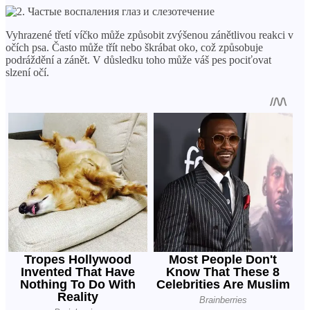
Vyhrazené třetí víčko může způsobit zvýšenou zánětlivou reakci v
očích psa. Často může třít nebo škrábat oko, což způsobuje
podráždění a zánět. V důsledku toho může váš pes pociťovat
slzení očí.