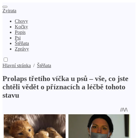
Zvirata
Chovy
Kočky
Popis
Psi
Štěňata
Zprávy
Hlavní stránka
/
Štěňata
Prolaps třetího víčka u psů – vše, co jste
chtěli vědět o příznacích a léčbě tohoto
stavu