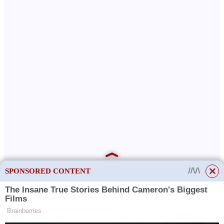
SPONSORED CONTENT
Chov velkých koček uvnitř může mít své klady i zápory. Hlavní
aspekty tohoto problému jsou diskutovány níže.
This site uses cookies to store data. By continuing to use the site, you consent
Pros
to the use of these files.
OK