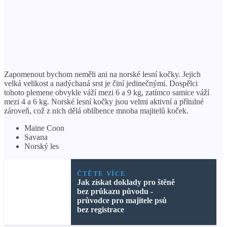
Zapomenout bychom neměli ani na norské lesní kočky. Jejich
velká velikost a nadýchaná srst je činí jedinečnými. Dospělci
tohoto plemene obvykle váží mezi 6 a 9 kg, zatímco samice váží
mezi 4 a 6 kg. Norské lesní kočky jsou velmi aktivní a přítulné
zároveň, což z nich dělá oblíbence mnoha majitelů koček.
Maine Coon
Savana
Norský les
ČTĚTE VÍCE
Jak získat doklady pro štěně
bez průkazu původu -
průvodce pro majitele psů
bez registrace