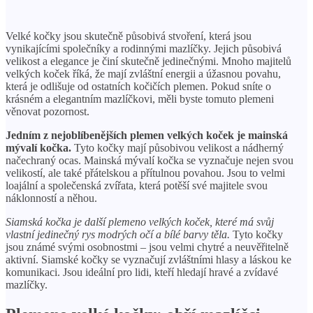
Velké kočky jsou skutečně působivá stvoření, která jsou
vynikajícími společníky a rodinnými mazlíčky. Jejich působivá
velikost a elegance je činí skutečně jedinečnými. Mnoho majitelů
velkých koček říká, že mají zvláštní energii a úžasnou povahu,
která je odlišuje od ostatních kočičích plemen. Pokud sníte o
krásném a elegantním mazlíčkovi, měli byste tomuto plemeni
věnovat pozornost.
Jedním z nejoblíbenějších plemen velkých koček je mainská
mývalí kočka.
Tyto kočky mají působivou velikost a nádherný
načechraný ocas. Mainská mývalí kočka se vyznačuje nejen svou
velikostí, ale také přátelskou a přítulnou povahou. Jsou to velmi
loajální a společenská zvířata, která potěší své majitele svou
náklonností a něhou.
Siamská kočka je další plemeno velkých koček, které má svůj
vlastní jedinečný rys modrých očí a bílé barvy těla.
Tyto kočky
jsou známé svými osobnostmi – jsou velmi chytré a neuvěřitelně
aktivní. Siamské kočky se vyznačují zvláštními hlasy a láskou ke
komunikaci. Jsou ideální pro lidi, kteří hledají hravé a zvídavé
mazlíčky.