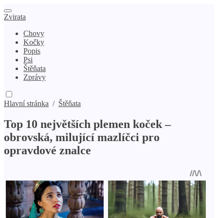
Zvirata
Chovy
Kočky
Popis
Psi
Štěňata
Zprávy
Hlavní stránka
/
Štěňata
Top 10 největších plemen koček –
obrovská, milující mazlíčci pro
opravdové znalce