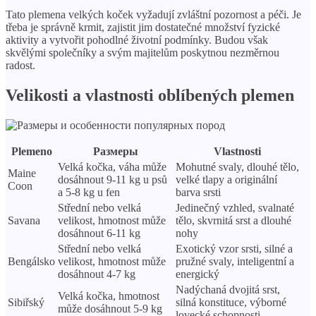
Tato plemena velkých koček vyžadují zvláštní pozornost a péči. Je
třeba je správně krmit, zajistit jim dostatečné množství fyzické
aktivity a vytvořit pohodlné životní podmínky. Budou však
skvělými společníky a svým majitelům poskytnou nezměrnou
radost.
Velikosti a vlastnosti oblíbených plemen
Plemeno
Размеры
Vlastnosti
Velká kočka, váha může
Mohutné svaly, dlouhé tělo,
Maine
dosáhnout 9-11 kg u psů
velké tlapy a originální
Coon
a 5-8 kg u fen
barva srsti
Střední nebo velká
Jedinečný vzhled, svalnaté
Savana
velikost, hmotnost může
tělo, skvrnitá srst a dlouhé
dosáhnout 6-11 kg
nohy
Střední nebo velká
Exotický vzor srsti, silné a
Bengálsko
velikost, hmotnost může
pružné svaly, inteligentní a
dosáhnout 4-7 kg
energický
Nadýchaná dvojitá srst,
Velká kočka, hmotnost
Sibiřský
silná konstituce, výborné
může dosáhnout 5-9 kg
lovecké schopnosti