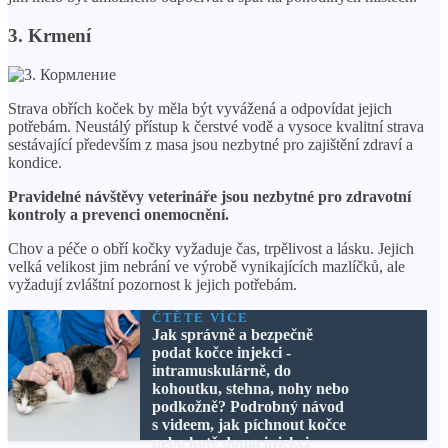
3. Krmení
Strava obřích koček by měla být vyvážená a odpovídat jejich
potřebám. Neustálý přístup k čerstvé vodě a vysoce kvalitní strava
sestávající především z masa jsou nezbytné pro zajištění zdraví a
kondice.
Pravidelné návštěvy veterináře jsou nezbytné pro zdravotní
kontroly a prevenci onemocnění.
Chov a péče o obří kočky vyžaduje čas, trpělivost a lásku. Jejich
velká velikost jim nebrání ve výrobě vynikajících mazlíčků, ale
vyžadují zvláštní pozornost k jejich potřebám.
ČTĚTE VÍCE
Jak správně a bezpečně
podat kočce injekci -
intramuskulárně, do
kohoutku, stehna, nohy nebo
podkožně? Podrobný návod
s videem, jak píchnout kočce
nebo kotě doma injekci