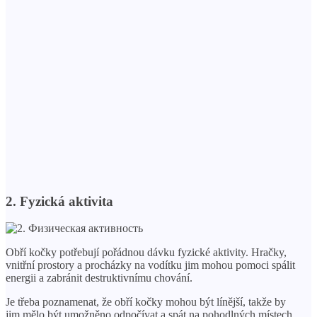
2. Fyzická aktivita
Obří kočky potřebují pořádnou dávku fyzické aktivity. Hračky,
vnitřní prostory a procházky na vodítku jim mohou pomoci spálit
energii a zabránit destruktivnímu chování.
Je třeba poznamenat, že obří kočky mohou být línější, takže by
jim mělo být umožněno odpočívat a spát na pohodlných místech.