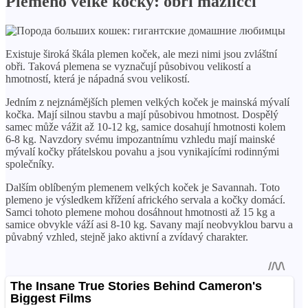
Plemeno velké kočky: obří mazlíčci
Existuje široká škála plemen koček, ale mezi nimi jsou zvláštní
obři. Taková plemena se vyznačují působivou velikostí a
hmotností, která je nápadná svou velikostí.
Jedním z nejznámějších plemen velkých koček je mainská mývalí
kočka. Mají silnou stavbu a mají působivou hmotnost. Dospělý
samec může vážit až 10-12 kg, samice dosahují hmotnosti kolem
6-8 kg. Navzdory svému impozantnímu vzhledu mají mainské
mývalí kočky přátelskou povahu a jsou vynikajícími rodinnými
společníky.
Dalším oblíbeným plemenem velkých koček je Savannah. Toto
plemeno je výsledkem křížení afrického servala a kočky domácí.
Samci tohoto plemene mohou dosáhnout hmotnosti až 15 kg a
samice obvykle váží asi 8-10 kg. Savany mají neobvyklou barvu a
půvabný vzhled, stejně jako aktivní a zvídavý charakter.