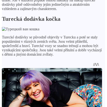
drahé. Ale v každém případě budou náklady na nákup turecké
dodávky plně odůvodněny jejím jedinečným a atraktivním
vzhledem a zajímavým charakterem.
Turecká dodávka kočka
Turecké dodávky se původně objevily v Turecku a poté se staly
populárními v různých zemích světa. Jsou velmi přátelští,
společenští a hraví. Turecké vozy se snadno trénují a mohou být
vynikajícími společníky. Jsou také velmi přítulní a dobře vycházejí
s dětmi a jinými domácími zvířaty.