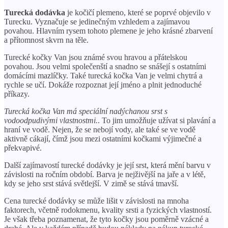
Turecká dodávka
je kočičí plemeno, které se poprvé objevilo v
Turecku. Vyznačuje se jedinečným vzhledem a zajímavou
povahou. Hlavním rysem tohoto plemene je jeho krásné zbarvení
a přítomnost skvrn na těle.
Turecké kočky Van jsou známé svou hravou a přátelskou
povahou. Jsou velmi společenští a snadno se snášejí s ostatními
domácími mazlíčky. Také turecká kočka Van je velmi chytrá a
rychle se učí. Dokáže rozpoznat její jméno a plnit jednoduché
příkazy.
Turecká kočka Van má speciální nadýchanou srst s
vodoodpudivými vlastnostmi.
. To jim umožňuje užívat si plavání a
hraní ve vodě. Nejen, že se nebojí vody, ale také se ve vodě
aktivně cákají, čímž jsou mezi ostatními kočkami výjimečné a
překvapivé.
Další zajímavostí turecké dodávky je její srst, která mění barvu v
závislosti na ročním období. Barva je nejživější na jaře a v létě,
kdy se jeho srst stává světlejší. V zimě se stává tmavší.
Cena turecké dodávky se může lišit v závislosti na mnoha
faktorech, včetně rodokmenu, kvality srsti a fyzických vlastností.
Je však třeba poznamenat, že tyto kočky jsou poměrně vzácné a