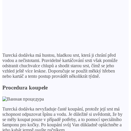
Turecká dodávka má hustou, hladkou srst, která ji chrání před
vodou a nečistotami. Pravidelné kartáčování srsti však pomůže
odstranit chuchvalce chlupů a shodit starou srst, čímž se jeho
vzhled ještě více leskne. Doporučuje se použít měkký hřeben
nebo kartáč a tento postup provádět několikrát týdně.
Procedura koupele
Turecká dodávka nevyžaduje časté koupání, protože její srst má
schopnost odpuzovat špínu a vodu. Je důležité si uvědomit, že by
se měly koupat pouze v případě potřeby, a to pomocí speciálního
šamponu pro kočky. Po koupání svůj Van důkladně opláchněte a
jeho kabát jemně osušte ručníkem.