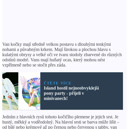
Van kočky mají středně velkou postavu s dlouhými tenkými
nohami a půvabným krkem. Mají širokou a plochou hlavu s
kulatými obrysy a velké oči ve tvaru stodoly zbarvené do různých
odstínů modré. Vans mají huňatý ocas, který mohou nést
vzpřímeně nebo se stočit přes záda.
ČTĚTE VÍCE
Island hostil nejneobvyklejší
pony party - přijeli v
minivanech!
Jedním z hlavních rysů tohoto kočičího plemene je jejich srst. Je
hustý, měkký a voděodolný. Na hlavní srsti se barva může lišit –
od bílé nebo krémové až po černou nebo červenou s tabby, van