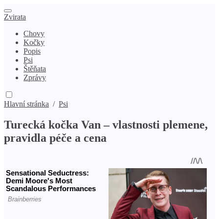
Zvirata
Chovy
Kočky
Popis
Psi
Štěňata
Zprávy
Hlavní stránka
/
Psi
Turecká kočka Van – vlastnosti plemene,
pravidla péče a cena