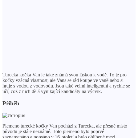
Turecká kočka Van je také známá svou láskou k vodě. To je pro
kočky vzácná vlastnost, ale Vans se rád koupe ve vaně nebo si
hraje s vodou z vodovodu. Jsou také velmi inteligentní a rychle se
učí, což z nich dělá vynikající kandidáty na výcvik.
Příběh
Plemeno turecké kočky Van pochází z Turecka, ale přesné místo
původu je stále neznámé. Toto plemeno bylo poprvé
zaznamenáno a popsáno v 16. století a bylo oblíbené mezi