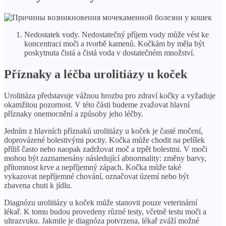
Nedostatek vody. Nedostatečný příjem vody může vést ke
koncentraci moči a tvorbě kamenů. Kočkám by měla být
poskytnuta čistá a čistá voda v dostatečném množství.
Příznaky a léčba urolitiázy u koček
Urolitiáza představuje vážnou hrozbu pro zdraví kočky a vyžaduje
okamžitou pozornost. V této části budeme zvažovat hlavní
příznaky onemocnění a způsoby jeho léčby.
Jedním z hlavních příznaků urolitiázy u koček je časté močení,
doprovázené bolestivými pocity. Kočka může chodit na pelíšek
příliš často nebo naopak zadržovat moč a trpět bolestmi. V moči
mohou být zaznamenány následující abnormality: změny barvy,
přítomnost krve a nepříjemný zápach. Kočka může také
vykazovat nepříjemné chování, označovat území nebo být
zbavena chuti k jídlu.
Diagnózu urolitiázy u koček může stanovit pouze veterinární
lékař. K tomu budou provedeny různé testy, včetně testu moči a
ultrazvuku. Jakmile je diagnóza potvrzena, lékař zváží možné