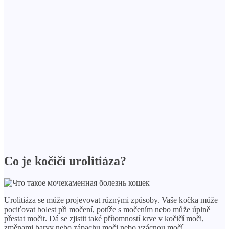
Co je kočičí urolitiáza?
Urolitiáza se může projevovat různými způsoby. Vaše kočka může
pociťovat bolest při močení, potíže s močením nebo může úplně
přestat močit. Dá se zjistit také přítomností krve v kočičí moči,
změnami barvy nebo zápachu moči nebo vzácnou močí.