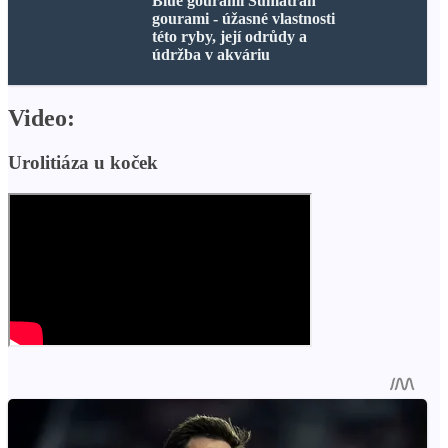
Blue gourami Sumatran
gourami - úžasné vlastnosti
této ryby, její odrůdy a
údržba v akváriu
Video:
Urolitiáza u koček