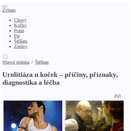
Zvirata
Chovy
Kočky
Popis
Psi
Štěňata
Zprávy
Hlavní stránka
/
Štěňata
Urolitiáza u koček – příčiny, příznaky,
diagnostika a léčba