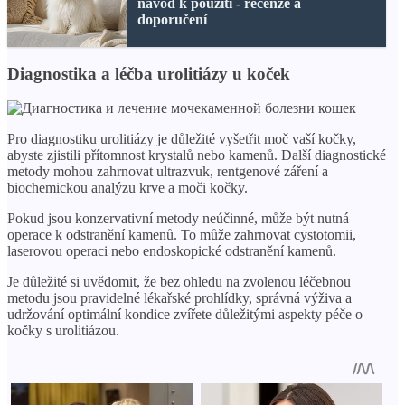
návod k použití - recenze a
doporučení
Diagnostika a léčba urolitiázy u koček
Pro diagnostiku urolitiázy je důležité vyšetřit moč vaší kočky,
abyste zjistili přítomnost krystalů nebo kamenů. Další diagnostické
metody mohou zahrnovat ultrazvuk, rentgenové záření a
biochemickou analýzu krve a moči kočky.
Pokud jsou konzervativní metody neúčinné, může být nutná
operace k odstranění kamenů. To může zahrnovat cystotomii,
laserovou operaci nebo endoskopické odstranění kamenů.
Je důležité si uvědomit, že bez ohledu na zvolenou léčebnou
metodu jsou pravidelné lékařské prohlídky, správná výživa a
udržování optimální kondice zvířete důležitými aspekty péče o
kočky s urolitiázou.