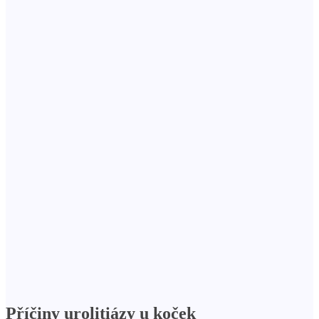
Příčiny urolitiázy u koček