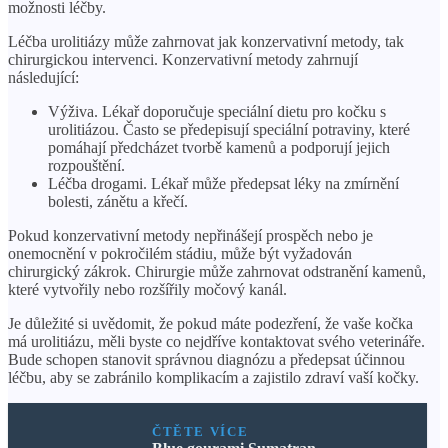
možnosti léčby.
Léčba urolitiázy může zahrnovat jak konzervativní metody, tak
chirurgickou intervenci. Konzervativní metody zahrnují
následující:
Výživa. Lékař doporučuje speciální dietu pro kočku s
urolitiázou. Často se předepisují speciální potraviny, které
pomáhají předcházet tvorbě kamenů a podporují jejich
rozpouštění.
Léčba drogami. Lékař může předepsat léky na zmírnění
bolesti, zánětu a křečí.
Pokud konzervativní metody nepřinášejí prospěch nebo je
onemocnění v pokročilém stádiu, může být vyžadován
chirurgický zákrok. Chirurgie může zahrnovat odstranění kamenů,
které vytvořily nebo rozšířily močový kanál.
Je důležité si uvědomit, že pokud máte podezření, že vaše kočka
má urolitiázu, měli byste co nejdříve kontaktovat svého veterináře.
Bude schopen stanovit správnou diagnózu a předepsat účinnou
léčbu, aby se zabránilo komplikacím a zajistilo zdraví vaší kočky.
ČTĚTE VÍCE