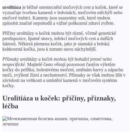
urolitiáza
je běžné onemocnění močových cest u koček, které se
vyznačuje tvorbou kamenů v ledvinách, močovém měchýři nebo
močové trubici. Kameny jsou usazeniny soli, které mohou
způsobit značné nepohodlí a vážné poškození zdraví zvířete.
Příčiny urolitiázy u koček mohou být různé, včetně genetické
predispozice, špatné stravy, infekcí močových cest a dalších
faktorů. Některá plemena koček, jako je siamská a britská
krátkosrstá kočka, jsou k tomuto stavu náchylnější.
Příznaky urolitiázy u koček mohou být bohužel jemné nebo
nespecifické.
Majitelé často věnují pozornost častým výletům
kočky do pelíšku, bolestivému močení, změnám barvy a zápachu
moči, zvýšené žízni a nechutenství. Příznaky se však mohou lišit v
závislosti na velikosti a umístění kamenů v močovém systému
kočky.
Urolitiáza u koček: příčiny, příznaky,
léčba