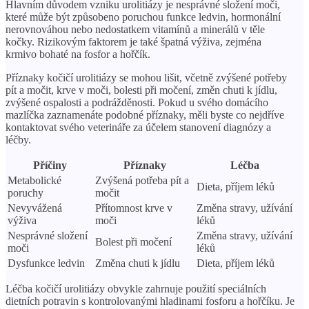
Hlavním důvodem vzniku urolitiázy je nesprávné složení moči,
které může být způsobeno poruchou funkce ledvin, hormonální
nerovnováhou nebo nedostatkem vitamínů a minerálů v těle
kočky. Rizikovým faktorem je také špatná výživa, zejména
krmivo bohaté na fosfor a hořčík.
Příznaky kočičí urolitiázy se mohou lišit, včetně zvýšené potřeby
pít a močit, krve v moči, bolesti při močení, změn chuti k jídlu,
zvýšené ospalosti a podrážděnosti. Pokud u svého domácího
mazlíčka zaznamenáte podobné příznaky, měli byste co nejdříve
kontaktovat svého veterináře za účelem stanovení diagnózy a
léčby.
Příčiny
Příznaky
Léčba
Metabolické
Zvýšená potřeba pít a
Dieta, příjem léků
poruchy
močit
Nevyvážená
Přítomnost krve v
Změna stravy, užívání
výživa
moči
léků
Nesprávné složení
Změna stravy, užívání
Bolest při močení
moči
léků
Dysfunkce ledvin
Změna chuti k jídlu
Dieta, příjem léků
Léčba kočičí urolitiázy obvykle zahrnuje použití speciálních
dietních potravin s kontrolovanými hladinami fosforu a hořčíku. Je