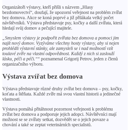
Organizátoři výstavy, kteří přišli s názvem „Hlasy
bezdomovectví“, doufají, že upozorní veřejnost na problém zvířat
bez domova. Akce se koná poprvé a již přilákala velký počet
návštěvníků. Výstava představuje psy, kočky a další zvířata, která
hledají svůj domov a pečující majitele.
„Smyslem výstavy je podpořit zvířata bez domova a pomoci jim
najít nový domov. Vyzýváme všechny hosty výstavy, aby si nejen
prohlédli výstavní stánky, ale zamysleli se i nad možností vzít
toulavé zvíře na vlastní odpovědnost. Každý z nich si zaslouží
lásku, péči a péči.“
“ poznamenal Grigorij Petrov, jeden z členů
organizačního výboru.
Výstava zvířat bez domova
Výstava představuje různé druhy zvířat bez domova – psy, kočky,
koťata a štěňata. Každé zvíře má svou vlastní historii a jedinečné
vlastnosti.
Výstava pomáhá přitáhnout pozornost veřejnosti k problému
zvířat bez domova a podporuje jejich adopci. Návštěvníci mají
možnost se se zvířaty setkat, dozvědět se o jejich povaze a
chování a také se zeptat veterinárních specialistů.