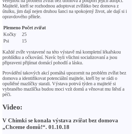
veřejnost na problém zvířat bez domova a podpoří jejich adopci.
Majitelé, kteří se rozhodnou adoptovat zvířátko bez domova z
útulku, jim dají nejen druhou šanci na spokojený život, ale dají si i
opravdového přítele.
Plemeno
Počet zvířat
Kočky
25
Psi
15
Každé zvíře vystavené na této výstavě má ​​kompletní lékařskou
prohlídku a očkování. Navíc byli všichni socializovaní a jsou
připraveni přijímat domácí pohodlí a lásku.
Provádění takových akcí pomáhá upozornit na problém zvířat bez
domova a identifikovat potenciální majitele, kteří by se rádi o
opuštěné mazlíčky starali. Výstava potrvá týden a majitelé si
vybraného mazlíčka budou moci vzít domů a věnovat mu štěstí a
péči.
Video:
V Chimki se konala výstava zvířat bez domova
„Chceme domů!“. 01.10.18