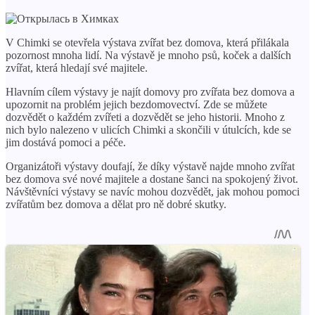
V Chimki se otevřela výstava zvířat bez domova, která přilákala
pozornost mnoha lidí. Na výstavě je mnoho psů, koček a dalších
zvířat, která hledají své majitele.
Hlavním cílem výstavy je najít domovy pro zvířata bez domova a
upozornit na problém jejich bezdomovectví. Zde se můžete
dozvědět o každém zvířeti a dozvědět se jeho historii. Mnoho z
nich bylo nalezeno v ulicích Chimki a skončili v útulcích, kde se
jim dostává pomoci a péče.
Organizátoři výstavy doufají, že díky výstavě najde mnoho zvířat
bez domova své nové majitele a dostane šanci na spokojený život.
Návštěvníci výstavy se navíc mohou dozvědět, jak mohou pomoci
zvířatům bez domova a dělat pro ně dobré skutky.