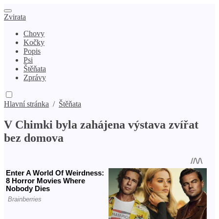
Zvirata
Chovy
Kočky
Popis
Psi
Štěňata
Zprávy
Hlavní stránka
/
Štěňata
V Chimki byla zahájena výstava zvířat
bez domova