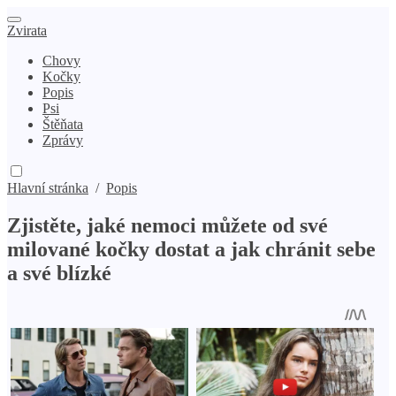
Zvirata
Chovy
Kočky
Popis
Psi
Štěňata
Zprávy
Hlavní stránka
/
Popis
Zjistěte, jaké nemoci můžete od své
milované kočky dostat a jak chránit sebe
a své blízké