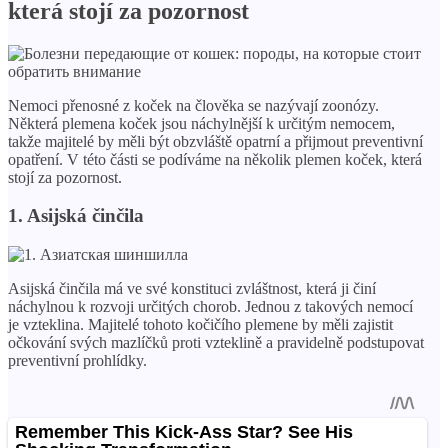
která stojí za pozornost
Nemoci přenosné z koček na člověka se nazývají zoonózy.
Některá plemena koček jsou náchylnější k určitým nemocem,
takže majitelé by měli být obzvláště opatrní a přijmout preventivní
opatření. V této části se podíváme na několik plemen koček, která
stojí za pozornost.
1. Asijská činčila
Asijská činčila má ve své konstituci zvláštnost, která ji činí
náchylnou k rozvoji určitých chorob. Jednou z takových nemocí
je vzteklina. Majitelé tohoto kočičího plemene by měli zajistit
očkování svých mazlíčků proti vzteklině a pravidelně podstupovat
preventivní prohlídky.