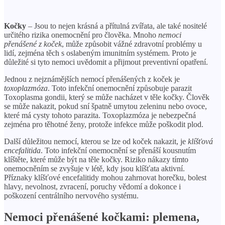
Kočky
– Jsou to nejen krásná a přítulná zvířata, ale také nositelé
určitého rizika onemocnění pro člověka. Mnoho
nemoci
přenášené z koček
, může způsobit vážné zdravotní problémy u
lidí, zejména těch s oslabeným imunitním systémem. Proto je
důležité si tyto nemoci uvědomit a přijmout preventivní opatření.
Jednou z nejznámějších nemocí přenášených z koček je
toxoplazmóza
. Toto infekční onemocnění způsobuje parazit
Toxoplasma gondii, který se může nacházet v těle kočky. Člověk
se může nakazit, pokud sní špatně umytou zeleninu nebo ovoce,
které má cysty tohoto parazita. Toxoplazmóza je nebezpečná
zejména pro těhotné ženy, protože infekce může poškodit plod.
Další důležitou nemocí, kterou se lze od koček nakazit, je
klíšťová
encefalitida
. Toto infekční onemocnění se přenáší kousnutím
klíštěte, které může být na těle kočky. Riziko nákazy tímto
onemocněním se zvyšuje v létě, kdy jsou klíšťata aktivní.
Příznaky klíšťové encefalitidy mohou zahrnovat horečku, bolest
hlavy, nevolnost, zvracení, poruchy vědomí a dokonce i
poškození centrálního nervového systému.
Nemoci přenášené kočkami: plemena,