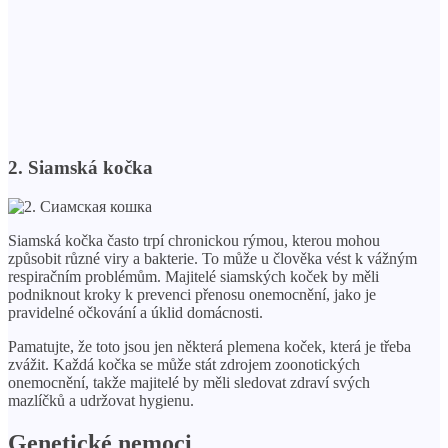
2. Siamská kočka
Siamská kočka často trpí chronickou rýmou, kterou mohou
způsobit různé viry a bakterie. To může u člověka vést k vážným
respiračním problémům. Majitelé siamských koček by měli
podniknout kroky k prevenci přenosu onemocnění, jako je
pravidelné očkování a úklid domácnosti.
Pamatujte, že toto jsou jen některá plemena koček, která je třeba
zvážit. Každá kočka se může stát zdrojem zoonotických
onemocnění, takže majitelé by měli sledovat zdraví svých
mazlíčků a udržovat hygienu.
Genetické nemoci