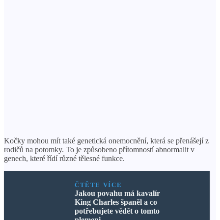
Kočky mohou mít také genetická onemocnění, která se přenášejí z
rodičů na potomky. To je způsobeno přítomností abnormalit v
genech, které řídí různé tělesné funkce.
ČTĚTE VÍCE
Jakou povahu má kavalír
King Charles španěl a co
potřebujete vědět o tomto
plemeni