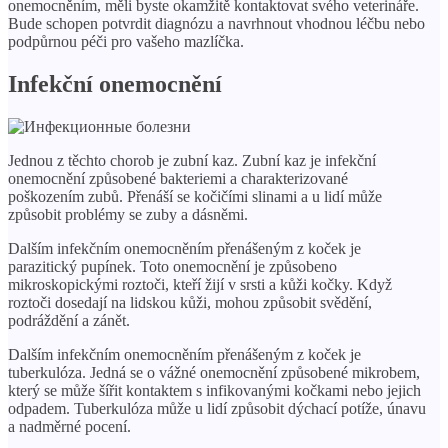
onemocněním, měli byste okamžitě kontaktovat svého veterináře.
Bude schopen potvrdit diagnózu a navrhnout vhodnou léčbu nebo
podpůrnou péči pro vašeho mazlíčka.
Infekční onemocnění
Jednou z těchto chorob je zubní kaz. Zubní kaz je infekční
onemocnění způsobené bakteriemi a charakterizované
poškozením zubů. Přenáší se kočičími slinami a u lidí může
způsobit problémy se zuby a dásněmi.
Dalším infekčním onemocněním přenášeným z koček je
parazitický pupínek. Toto onemocnění je způsobeno
mikroskopickými roztoči, kteří žijí v srsti a kůži kočky. Když
roztoči dosedají na lidskou kůži, mohou způsobit svědění,
podráždění a zánět.
Dalším infekčním onemocněním přenášeným z koček je
tuberkulóza. Jedná se o vážné onemocnění způsobené mikrobem,
který se může šířit kontaktem s infikovanými kočkami nebo jejich
odpadem. Tuberkulóza může u lidí způsobit dýchací potíže, únavu
a nadměrné pocení.