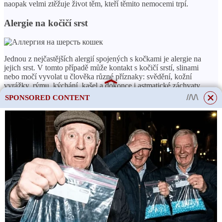
naopak velmi ztěžuje život těm, kteří těmito nemocemi trpí.
Alergie na kočičí srst
Jednou z nejčastějších alergií spojených s kočkami je alergie na
jejich srst. V tomto případě může kontakt s kočičí srstí, slinami
nebo močí vyvolat u člověka různé příznaky: svědění, kožní
vyrážky, rýmu, kýchání, kašel a dokonce i astmatické záchvaty.
SPONSORED CONTENT
Alergie na kočičí výkaly
Také někteří lidé mohou mít alergickou reakci na kočičí výkaly.
Mezi možné příznaky patří svědění a podráždění kůže, poruchy
trávení a celková malátnost.
ČTĚTE VÍCE
Fotografie štěňat anglického
This site uses cookies to store data. By continuing to use the site, you consent
kokršpaněla od 1 měsíce do
to the use of these files.
OK
roku - váha a výška po
měsíci, tabulka