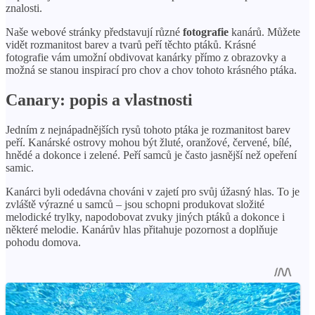
znalosti.
Naše webové stránky představují různé
fotografie
kanárů. Můžete
vidět rozmanitost barev a tvarů peří těchto ptáků. Krásné
fotografie vám umožní obdivovat kanárky přímo z obrazovky a
možná se stanou inspirací pro chov a chov tohoto krásného ptáka.
Canary: popis a vlastnosti
Jedním z nejnápadnějších rysů tohoto ptáka je rozmanitost barev
peří. Kanárské ostrovy mohou být žluté, oranžové, červené, bílé,
hnědé a dokonce i zelené. Peří samců je často jasnější než opeření
samic.
Kanárci byli odedávna chováni v zajetí pro svůj úžasný hlas. To je
zvláště výrazné u samců – jsou schopni produkovat složité
melodické trylky, napodobovat zvuky jiných ptáků a dokonce i
některé melodie. Kanárův hlas přitahuje pozornost a doplňuje
pohodu domova.