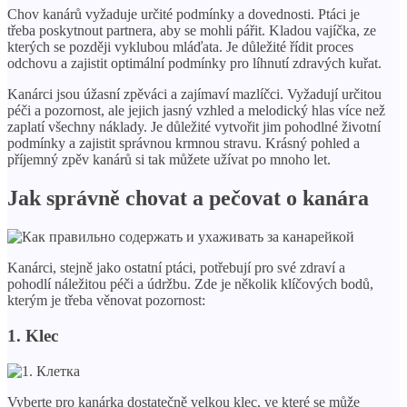
Chov kanárů vyžaduje určité podmínky a dovednosti. Ptáci je
třeba poskytnout partnera, aby se mohli pářit. Kladou vajíčka, ze
kterých se později vyklubou mláďata. Je důležité řídit proces
odchovu a zajistit optimální podmínky pro líhnutí zdravých kuřat.
Kanárci jsou úžasní zpěváci a zajímaví mazlíčci. Vyžadují určitou
péči a pozornost, ale jejich jasný vzhled a melodický hlas více než
zaplatí všechny náklady. Je důležité vytvořit jim pohodlné životní
podmínky a zajistit správnou krmnou stravu. Krásný pohled a
příjemný zpěv kanárů si tak můžete užívat po mnoho let.
Jak správně chovat a pečovat o kanára
Kanárci, stejně jako ostatní ptáci, potřebují pro své zdraví a
pohodlí náležitou péči a údržbu. Zde je několik klíčových bodů,
kterým je třeba věnovat pozornost:
1. Klec
Vyberte pro kanárka dostatečně velkou klec, ve které se může