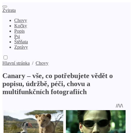
Zvirata
Chovy
Kočky
Popis
Psi
Štěňata
Zprávy
Hlavní stránka
/
Chovy
Canary – vše, co potřebujete vědět o
popisu, údržbě, péči, chovu a
multifunkčních fotografiích