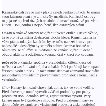
Kanárské ostrovy
je malý pták z čeledi pěnkavovitých. Je známá
svou krásnou písní a je z ní skvělý mazlíček. Kanárské ostrovy
mají jasné opeření různých odstínů: od tmavě oranžové po světle
žlutou. Jsou jedním z nejoblíbenějších okrasných ptáků.
Obsah
Kanárské ostrovy nevyžadují velké obtíže. Hlavní věc je,
že je pro ně zajištěna dostatečná plocha klece. Krmení závisí na
věku ptáka: mladým kanárům by se mělo nabízet krmivo pro
nedospělé a dospělým by se mělo nabízet krmivo bohaté na
bílkoviny. Je důležité si uvědomit, že kanárci vyžadují denní
období aktivity a oddělenou koupací část v kleci pro koupání.
péče
péče o kanárky spočívá v pravidelném čištění klece od
nečistot a zastřihování drápů a zobáků. Ptáci potřebují ke koupání
čerstvou vodu a písek. Je také nutné sledovat zdravotní stav ptáka
pravidelným prováděním preventivních prohlídek a konzultací s
veterinářem.
Chov
Kanáry je možné chovat jak doma, tak ve volné voliéře.
Před chovem je nutné vytvořit zvláštní podmínky pro ptáky:
prodloužit dobu denního světla, zajistit určitou teplotu. Páry
kanárů musí být genderově shodné. Před průzkumem páry se
doporučuje seznámit se s vlastnostmi procesu a získat potřebné