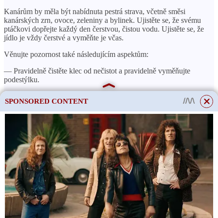
Kanárům by měla být nabídnuta pestrá strava, včetně směsi
kanárských zrn, ovoce, zeleniny a bylinek. Ujistěte se, že svému
ptáčkovi dopřejte každý den čerstvou, čistou vodu. Ujistěte se, že
jídlo je vždy čerstvé a vyměňte je včas.
Věnujte pozornost také následujícím aspektům:
— Pravidelně čistěte klec od nečistot a pravidelně vyměňujte
podestýlku.
— Nainstalujte do klece vodní nádrž, aby kanárek mohl provádět
SPONSORED CONTENT
vodní procedury. Koupat ptáka ne více než 2krát týdně.
— Zajistěte pro kanárka světelný režim, který se blíží
přirozenému. Umístěte klec na teplé a světlé místo, ale vyhněte se
přímému slunečnímu záření.
— Věnujte pozornost zdraví ptáka a provádějte pravidelné
veterinární prohlídky.
This site uses cookies to store data. By continuing to use the site, you consent
to the use of these files.
OK