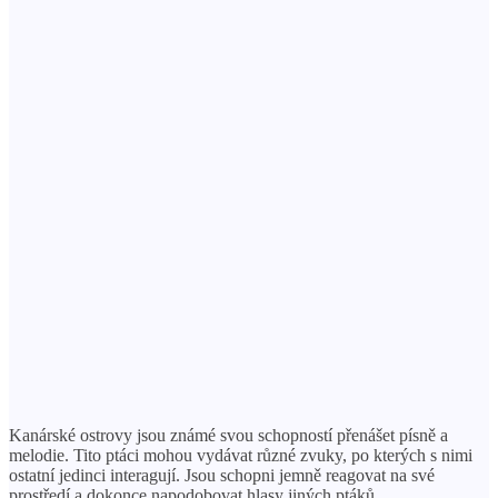
Kanárské ostrovy jsou známé svou schopností přenášet písně a
melodie. Tito ptáci mohou vydávat různé zvuky, po kterých s nimi
ostatní jedinci interagují. Jsou schopni jemně reagovat na své
prostředí a dokonce napodobovat hlasy jiných ptáků.