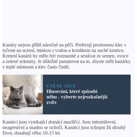
Kanáry nejsou příliš náročné na péči. Preferují prostornou klec s
tyčemi na sezení, miskou s vodou a krmítkem na suché krmivo.
Krmení kanárů by mělo být rozmanité a sestávat ze semen, ovoce
a zelené zeleniny. Je důležité pamatovat na to, abyste měli kanárky
v teplé místnosti a klec často čistili.
ČTĚTE VÍCE
Hlasování, které způsobí
něhu - vyberte nejrozkošnější
zvíře
Kanárci jsou vynikající domácí mazlíčci. Jsou mírumilovní,
neagresivní a snadno se ochočí. Kanárci jsou schopni žít dlouhý
život, dosahují věku 10-15 let.