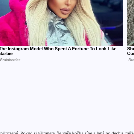
a přirozené. Pokud si všimnete, že vaše kočka sípe a lapá po dechu, můž