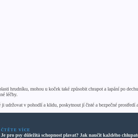
blasti hrudníku, mohou u koček také způsobit chrapot a lapání po dechu
né léčby.
i udržovat v pohodlí a klidu, poskytnout jí čisté a bezpečné prostředí a
ČTĚTE VÍCE
Je pro psy důležitá schopnost plavat? Jak naučit každého chlupa