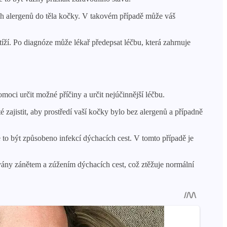
h alergenů do těla kočky. V takovém případě může váš
tíží. Po diagnóze může lékař předepsat léčbu, která zahrnuje
ci určit možné příčiny a určit nejúčinnější léčbu.
 zajistit, aby prostředí vaší kočky bylo bez alergenů a případně
to být způsobeno infekcí dýchacích cest. V tomto případě je
ány zánětem a zúžením dýchacích cest, což ztěžuje normální