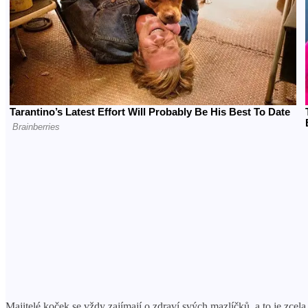
Majitelé koček se vždy zajímají o zdraví svých mazlíčků, a to je zcel