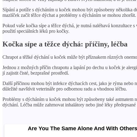
Sípání a potíže s dýcháním u koček mohou být způsobeny několika d
mazlíček začít těžce dýchat a problémy s dýcháním se mohou zhoršit.
Pokud vaše kočka sípe a těžce dýchá, je nutná naléhavá konzultace s v
použití speciálních léků pro kočky.
Kočka sípe a těžce dýchá: příčiny, léčba
Chrapot a těžké dýchání u koček může být příznakem různých onemocně
Jednou z možných příčin chrapotu a lapání po dechu u koček je alergic
jí zajistit čisté, bezprašné prostředí.
Další příčinou mohou být infekce dýchacích cest, jako je rýma nebo 
důležité navštívit veterináře pro odbornou radu a vhodnou léčbu.
Problémy s dýcháním u koček mohou být způsobeny také astmatem nebo
dýchání. Léčba může zahrnovat inhalátory nebo jiné léky předepsané