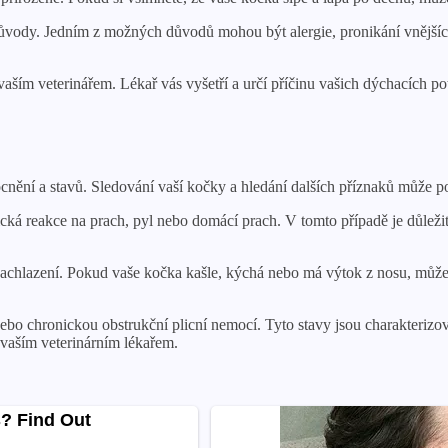
ůvody. Jedním z možných důvodů mohou být alergie, pronikání vnějšíc
aším veterinářem. Lékař vás vyšetří a určí příčinu vašich dýchacích po
ní a stavů. Sledování vaší kočky a hledání dalších příznaků může pomo
ká reakce na prach, pyl nebo domácí prach. V tomto případě je důležité
nachlazení. Pokud vaše kočka kašle, kýchá nebo má výtok z nosu, může 
 chronickou obstrukční plicní nemocí. Tyto stavy jsou charakterizov
 vaším veterinárním lékařem.