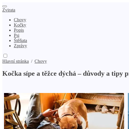
Zvirata
Chovy
Kočky
Popis
Psi
Štěňata
Zprávy
Hlavní stránka
/
Chovy
Kočka sípe a těžce dýchá – důvody a tipy 