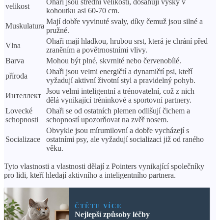
Ohaři jsou střední velikosti, dosahují výšky v
velikost
kohoutku asi 60-70 cm.
Mají dobře vyvinuté svaly, díky čemuž jsou silné a
Muskulatura
pružné.
Ohaři mají hladkou, hrubou srst, která je chrání před
Vlna
zraněním a povětrnostními vlivy.
Barva
Mohou být plné, skvrnité nebo červenobílé.
Ohaři jsou velmi energičtí a dynamičtí psi, kteří
příroda
vyžadují aktivní životní styl a pravidelný pohyb.
Jsou velmi inteligentní a trénovatelní, což z nich
Интеллект
dělá vynikající tréninkové a sportovní partnery.
Lovecké
Ohaři se od ostatních plemen odlišují čichem a
schopnosti
schopností upozorňovat na zvěř nosem.
Obvykle jsou mírumilovní a dobře vycházejí s
Socializace
ostatními psy, ale vyžadují socializaci již od raného
věku.
Tyto vlastnosti a vlastnosti dělají z Pointers vynikající společníky
pro lidi, kteří hledají aktivního a inteligentního partnera.
ČTĚTE VÍCE
Nejlepší způsoby léčby