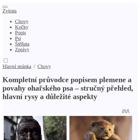
Zvirata
Chovy
Kočky
Popis
Psi
Štěňata
Zprávy
Hlavní stránka
/
Chovy
Kompletní průvodce popisem plemene a
povahy ohařského psa – stručný přehled,
hlavní rysy a důležité aspekty