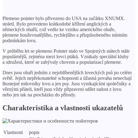
Plemeno pointer bylo přivezeno do USA na začátku XNUMX.
století. Bylo provedeno krátkodobé křížení anglických a
německých ohařů, což vedlo ke vzniku amerického ohaře,
plemene houževnatějšího, rychlejšího a přizpůsobeného místním
podmínkám lovu.
V průběhu let se plemeno Pointer stalo ve Spojených státech stále
populárnější, zejména mezi lovci ptáků. Vznikaly speciální kluby
a sdružení, které se zabývaly chovem a popularizací plemene.
Dnes jsou ohaři jedním z nejoblíbenějších loveckých psů po celém
světě. Jejich nepřekonatelné schopnosti a úžasná povaha nenechají
lhostejné milovníky lovu a jen psy. Jsou vynikajícími společníky a
věrnými přáteli, kteří jsou vždy připraveni sdílet radost z lovu
nebo jen tak na procházku do přírody.
Charakteristika a vlastnosti ukazatelů
Vlastnosti
popis