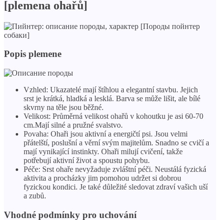
[plemena ohařů]
Popis plemene
Vzhled: Ukazatelé mají štíhlou a elegantní stavbu. Jejich
srst je krátká, hladká a lesklá. Barva se může lišit, ale bílé
skvrny na těle jsou běžné.
Velikost: Průměrná velikost ohařů v kohoutku je asi 60-70
cm.Mají silné a pružné svalstvo.
Povaha: Ohaři jsou aktivní a energičtí psi. Jsou velmi
přátelští, poslušní a věrní svým majitelům. Snadno se cvičí a
mají vynikající instinkty. Ohaři milují cvičení, takže
potřebují aktivní život a spoustu pohybu.
Péče: Srst ohaře nevyžaduje zvláštní péči. Neustálá fyzická
aktivita a procházky jim pomohou udržet si dobrou
fyzickou kondici. Je také důležité sledovat zdraví vašich uší
a zubů.
Vhodné podmínky pro uchování