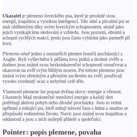
Ukazatel
je plemeno loveckého psa, které je proslulé svou
energií, loajalitou a vysokou inteligencí. Tito silní a půvabní psi se
stali oblíbenými díky svým loveckým schopnostem, stejně jako
jejich vynikajícímu sledování a vzhledu. Jsou pozorní, obratní a
schopní rychlých reakcí, proto jsou často vybíráni jako partneři při
lovu.
Plemeno ohař
jedno z nejstarších plemen honičů pocházející z
Anglie. Byli vyšlechtěni k pěšímu lovu ptáků a drobné zvěře a
dodnes jsou známí svou bezkonkurenční schopností označovat a
ukazovat na zvěř svým štíhlým nosem. Psi tohoto plemene jsou
známí svým zřetelným a přesným zacílením na zvěř, používají
vysoko zvednutý ocas a nehybné celé tělo.
Vlastnosti plemene lze popsat dvěma slovy: energie a věrnost.
Ukazatele
Mají neskutečné množství energie a každý den
potřebují aktivní pohyb nebo dlouhé procházky. Jsou to velmi
upřímní a milující psi, kteří milují trávení času s lidmi a snadno se
přizpůsobí rodinnému životu. Navíc jsou známí svou loajalitou a
oddaností a jsou z nich nejlepší přátelé a společníci.
Pointer: popis plemene, povaha