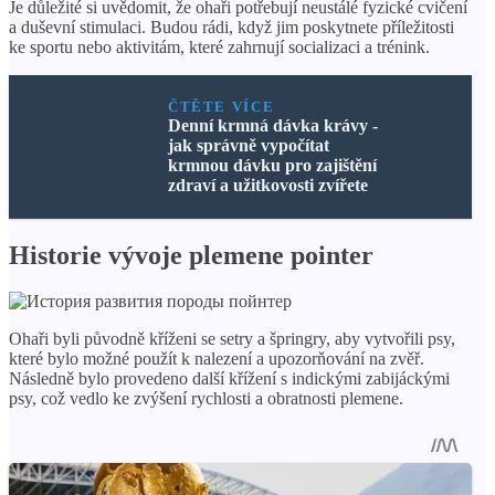
Je důležité si uvědomit, že ohaři potřebují neustálé fyzické cvičení
a duševní stimulaci. Budou rádi, když jim poskytnete příležitosti
ke sportu nebo aktivitám, které zahrnují socializaci a trénink.
ČTĚTE VÍCE
Denní krmná dávka krávy -
jak správně vypočítat
krmnou dávku pro zajištění
zdraví a užitkovosti zvířete
Historie vývoje plemene pointer
Ohaři byli původně kříženi se setry a špringry, aby vytvořili psy,
které bylo možné použít k nalezení a upozorňování na zvěř.
Následně bylo provedeno další křížení s indickými zabijáckými
psy, což vedlo ke zvýšení rychlosti a obratnosti plemene.