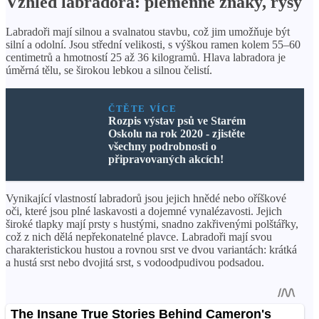
Vzhled labradora: plemenné znaky, rysy
Labradoři mají silnou a svalnatou stavbu, což jim umožňuje být
silní a odolní. Jsou střední velikosti, s výškou ramen kolem 55–60
centimetrů a hmotností 25 až 36 kilogramů. Hlava labradora je
úměrná tělu, se širokou lebkou a silnou čelistí.
ČTĚTE VÍCE
Rozpis výstav psů ve Starém
Oskolu na rok 2020 - zjistěte
všechny podrobnosti o
připravovaných akcích!
Vynikající vlastností labradorů jsou jejich hnědé nebo oříškové
oči, které jsou plné laskavosti a dojemné vynalézavosti. Jejich
široké tlapky mají prsty s hustými, snadno zakřivenými polštářky,
což z nich dělá nepřekonatelné plavce. Labradoři mají svou
charakteristickou hustou a rovnou srst ve dvou variantách: krátká
a hustá srst nebo dvojitá srst, s vodoodpudivou podsadou.