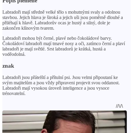
Popis plemene
Labradoři mají středně velké tělo s mohutnými svaly a odolnou
stavbou. Jejich hlava je široká a jejich uši jsou poměrně dlouhé a
přiléhají k hlavě. Labradorův ocas je hustý a silný, dole je
zakončen klínovým tvarem.
Labradoři mohou být černé, plavé nebo čokoládové barvy.
Čokoládoví labradoři mají tmavé nosy a oči, zatímco černí a plaví
labradoři je mají světlé. Srst labradorů je krátká, hustá a
voděodolná.
znak
Labradoři jsou přátelští a přítulní psi. Jsou velmi připoutaní ke
svým majitelům a jsou vždy připraveni projevit svou oddanost.
Labradoři mají vysokou úroveň inteligence a jsou vysoce
trénovatelní.