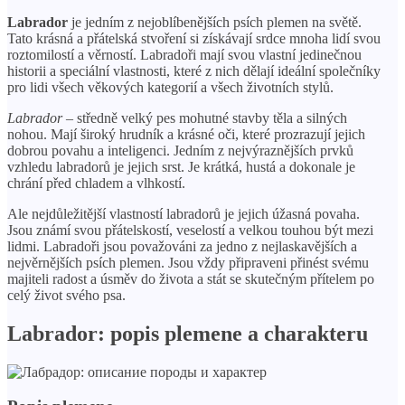
Labrador
je jedním z nejoblíbenějších psích plemen na světě.
Tato krásná a přátelská stvoření si získávají srdce mnoha lidí svou
roztomilostí a věrností. Labradoři mají svou vlastní jedinečnou
historii a speciální vlastnosti, které z nich dělají ideální společníky
pro lidi všech věkových kategorií a všech životních stylů.
Labrador
– středně velký pes mohutné stavby těla a silných
nohou. Mají široký hrudník a krásné oči, které prozrazují jejich
dobrou povahu a inteligenci. Jedním z nejvýraznějších prvků
vzhledu labradorů je jejich srst. Je krátká, hustá a dokonale je
chrání před chladem a vlhkostí.
Ale nejdůležitější vlastností labradorů je jejich úžasná povaha.
Jsou známí svou přátelskostí, veselostí a velkou touhou být mezi
lidmi. Labradoři jsou považováni za jedno z nejlaskavějších a
nejvěrnějších psích plemen. Jsou vždy připraveni přinést svému
majiteli radost a úsměv do života a stát se skutečným přítelem po
celý život svého psa.
Labrador: popis plemene a charakteru