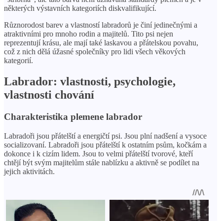
některých výstavních kategoriích diskvalifikující.
Různorodost barev a vlastností labradorů je činí jedinečnými a
atraktivními pro mnoho rodin a majitelů. Tito psi nejen
reprezentují krásu, ale mají také laskavou a přátelskou povahu,
což z nich dělá úžasné společníky pro lidi všech věkových
kategorií.
Labrador: vlastnosti, psychologie,
vlastnosti chování
Charakteristika plemene labrador
Labradoři jsou přátelští a energičtí psi. Jsou plní nadšení a vysoce
socializovaní. Labradoři jsou přátelští k ostatním psům, kočkám a
dokonce i k cizím lidem. Jsou to velmi přátelští tvorové, kteří
chtějí být svým majitelům stále nablízku a aktivně se podílet na
jejich aktivitách.