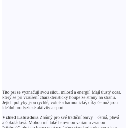
Tito psi se vyznačují svou silou, milostí a energií. Mají tlustý ocas,
který se při vzrušení charakteristicky houpe ze strany na stranu.
Jejich pohyby jsou rychlé, volné a harmonické, díky čemuž jsou
ideální pro fyzické aktivity a sport.
Vzhled Labradora
Známý pro své tradiční barvy – černá, plavá
a čokoládová. Mohou mít také barevnou variantu zvanou
“stříbrná”, ale tato barva není uznávána standardy plemen a je v