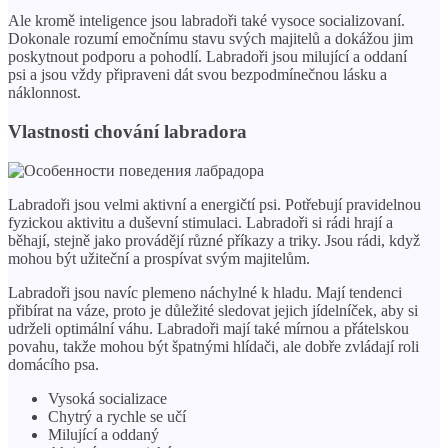
Ale kromě inteligence jsou labradoři také vysoce socializovaní.
Dokonale rozumí emočnímu stavu svých majitelů a dokážou jim
poskytnout podporu a pohodlí. Labradoři jsou milující a oddaní
psi a jsou vždy připraveni dát svou bezpodmínečnou lásku a
náklonnost.
Vlastnosti chování labradora
Labradoři jsou velmi aktivní a energičtí psi. Potřebují pravidelnou
fyzickou aktivitu a duševní stimulaci. Labradoři si rádi hrají a
běhají, stejně jako provádějí různé příkazy a triky. Jsou rádi, když
mohou být užiteční a prospívat svým majitelům.
Labradoři jsou navíc plemeno náchylné k hladu. Mají tendenci
přibírat na váze, proto je důležité sledovat jejich jídelníček, aby si
udrželi optimální váhu. Labradoři mají také mírnou a přátelskou
povahu, takže mohou být špatnými hlídači, ale dobře zvládají roli
domácího psa.
Vysoká socializace
Chytrý a rychle se učí
Milující a oddaný