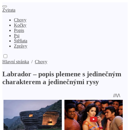
Zvirata
Chovy
Kočky
Popis
Psi
Štěňata
Zprávy
Hlavní stránka
/
Chovy
Labrador – popis plemene s jedinečným
charakterem a jedinečnými rysy