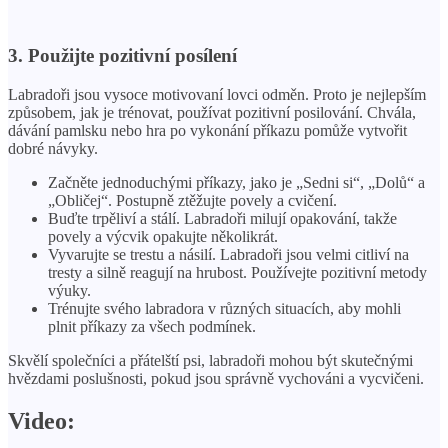
3. Použijte pozitivní posílení
Labradoři jsou vysoce motivovaní lovci odměn. Proto je nejlepším
způsobem, jak je trénovat, používat pozitivní posilování. Chvála,
dávání pamlsku nebo hra po vykonání příkazu pomůže vytvořit
dobré návyky.
Začněte jednoduchými příkazy, jako je „Sedni si“, „Dolů“ a
„Obličej“. Postupně ztěžujte povely a cvičení.
Buďte trpěliví a stálí. Labradoři milují opakování, takže
povely a výcvik opakujte několikrát.
Vyvarujte se trestu a násilí. Labradoři jsou velmi citliví na
tresty a silně reagují na hrubost. Používejte pozitivní metody
výuky.
Trénujte svého labradora v různých situacích, aby mohli
plnit příkazy za všech podmínek.
Skvělí společníci a přátelští psi, labradoři mohou být skutečnými
hvězdami poslušnosti, pokud jsou správně vychováni a vycvičeni.
Video: