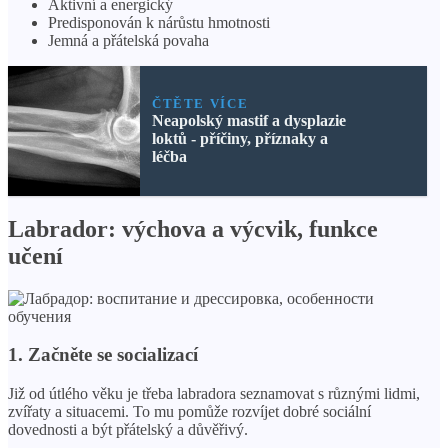
Aktivní a energický
Predisponován k nárůstu hmotnosti
Jemná a přátelská povaha
ČTĚTE VÍCE
Neapolský mastif a dysplazie
loktů - příčiny, příznaky a
léčba
Labrador: výchova a výcvik, funkce
učení
1. Začněte se socializací
Již od útlého věku je třeba labradora seznamovat s různými lidmi,
zvířaty a situacemi. To mu pomůže rozvíjet dobré sociální
dovednosti a být přátelský a důvěřivý.