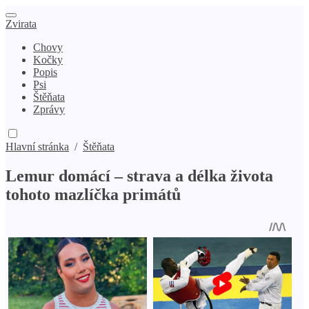
Zvirata
Chovy
Kočky
Popis
Psi
Štěňata
Zprávy
Hlavní stránka
/
Štěňata
Lemur domácí – strava a délka života
tohoto mazlíčka primátů