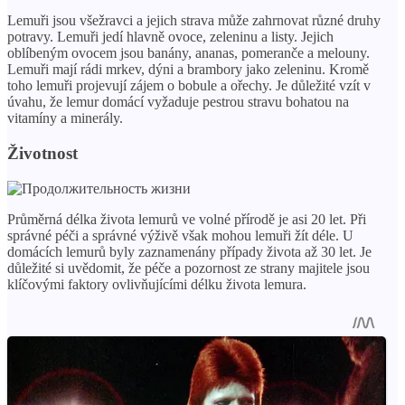
Lemuři jsou všežravci a jejich strava může zahrnovat různé druhy
potravy. Lemuři jedí hlavně ovoce, zeleninu a listy. Jejich
oblíbeným ovocem jsou banány, ananas, pomeranče a melouny.
Lemuři mají rádi mrkev, dýni a brambory jako zeleninu. Kromě
toho lemuři projevují zájem o bobule a ořechy. Je důležité vzít v
úvahu, že lemur domácí vyžaduje pestrou stravu bohatou na
vitamíny a minerály.
Životnost
Průměrná délka života lemurů ve volné přírodě je asi 20 let. Při
správné péči a správné výživě však mohou lemuři žít déle. U
domácích lemurů byly zaznamenány případy života až 30 let. Je
důležité si uvědomit, že péče a pozornost ze strany majitele jsou
klíčovými faktory ovlivňujícími délku života lemura.