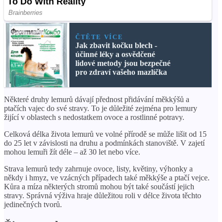
ČTĚTE VÍCE
Jak zbavit kočku blech -
účinné léky a osvědčené
lidové metody jsou bezpečné
pro zdraví vašeho mazlíčka
Některé druhy lemurů dávají přednost přidávání měkkýšů a
ptačích vajec do své stravy. To je důležité zejména pro lemury
žijící v oblastech s nedostatkem ovoce a rostlinné potravy.
Celková délka života lemurů ve volné přírodě se může lišit od 15
do 25 let v závislosti na druhu a podmínkách stanoviště. V zajetí
mohou lemuři žít déle – až 30 let nebo více.
Strava lemurů tedy zahrnuje ovoce, listy, květiny, výhonky a
někdy i hmyz, ve vzácných případech také měkkýše a ptačí vejce.
Kůra a míza některých stromů mohou být také součástí jejich
stravy. Správná výživa hraje důležitou roli v délce života těchto
jedinečných tvorů.