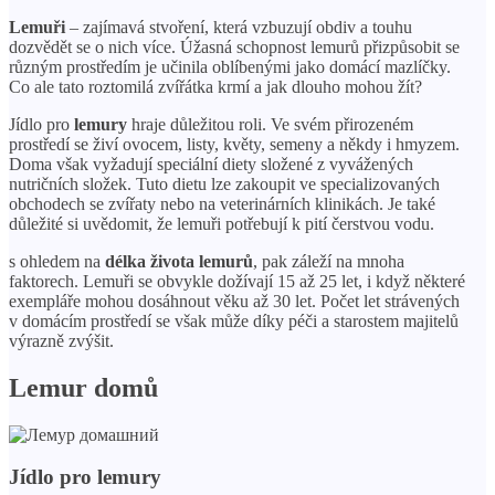
Lemuři
– zajímavá stvoření, která vzbuzují obdiv a touhu
dozvědět se o nich více. Úžasná schopnost lemurů přizpůsobit se
různým prostředím je učinila oblíbenými jako domácí mazlíčky.
Co ale tato roztomilá zvířátka krmí a jak dlouho mohou žít?
Jídlo pro
lemury
hraje důležitou roli. Ve svém přirozeném
prostředí se živí ovocem, listy, květy, semeny a někdy i hmyzem.
Doma však vyžadují speciální diety složené z vyvážených
nutričních složek. Tuto dietu lze zakoupit ve specializovaných
obchodech se zvířaty nebo na veterinárních klinikách. Je také
důležité si uvědomit, že lemuři potřebují k pití čerstvou vodu.
s ohledem na
délka života lemurů
, pak záleží na mnoha
faktorech. Lemuři se obvykle dožívají 15 až 25 let, i když některé
exempláře mohou dosáhnout věku až 30 let. Počet let strávených
v domácím prostředí se však může díky péči a starostem majitelů
výrazně zvýšit.
Lemur domů
Jídlo pro lemury