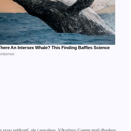
n svou velikostí, ale i povahou. Vlkodavy Gampr mají dlouhou