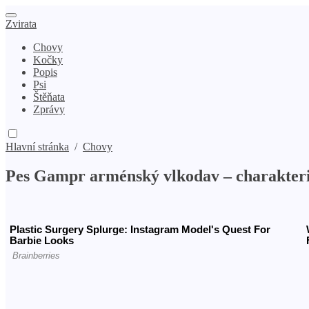
Zvirata
Chovy
Kočky
Popis
Psi
Štěňata
Zprávy
Hlavní stránka
/
Chovy
Pes Gampr arménský vlkodav – charakterist