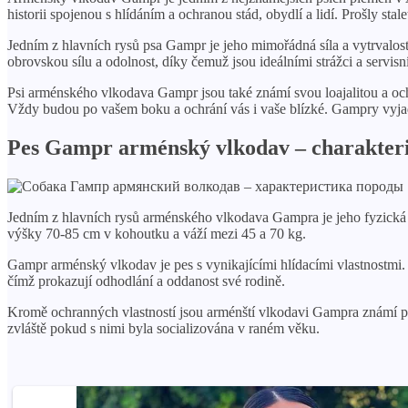
historii spojenou s hlídáním a ochranou stád, obydlí a lidí. Prošly stal
Jedním z hlavních rysů psa Gampr je jeho mimořádná síla a vytrvalost.
obrovskou sílu a odolnost, díky čemuž jsou ideálními strážci a servisn
Psi arménského vlkodava Gampr jsou také známí svou loajalitou a ochr
Vždy budou po vašem boku a ochrání vás i vaše blízké. Gampry vyjadřu
Pes Gampr arménský vlkodav – charakteri
Jedním z hlavních rysů arménského vlkodava Gampra je jeho fyzická sí
výšky 70-85 cm v kohoutku a váží mezi 45 a 70 kg.
Gampr arménský vlkodav je pes s vynikajícími hlídacími vlastnostmi. 
čímž prokazují odhodlání a oddanost své rodině.
Kromě ochranných vlastností jsou arménští vlkodavi Gampra známí pro
zvláště pokud s nimi byla socializována v raném věku.