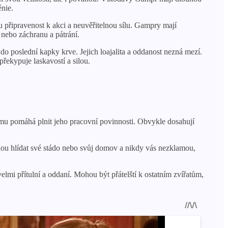
énie.
u připravenost k akci a neuvěřitelnou sílu. Gampry mají
 nebo záchranu a pátrání.
o poslední kapky krve. Jejich loajalita a oddanost nezná mezí.
řekypuje laskavostí a silou.
á mu pomáhá plnit jeho pracovní povinnosti. Obvykle dosahují
udou hlídat své stádo nebo svůj domov a nikdy vás nezklamou,
mi přítulní a oddaní. Mohou být přátelští k ostatním zvířatům,