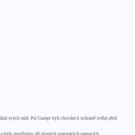
ídání svých stád. Psi Gampr byli chováni k ochraně zvířat před
 a byly používány při různých vojenských operacích.