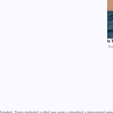
ménii. Tento mohutný a silný pes roste v působivý a impozantní neje