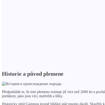
Historie a původ plemene
Předpokládá se, že toto plemeno existuje již více než 2000 let a pochá
predátory, jako jsou vlci, medvědi a lišky.
Historicky plnil Gampras kromě hlídání stád mnoho úkolů. Sloužily k