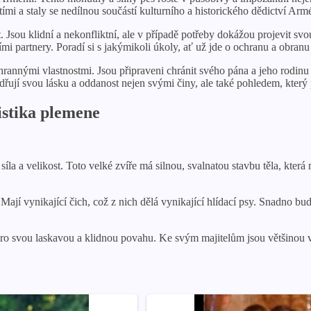
etími a staly se nedílnou součástí kulturního a historického dědictví Arm
 Jsou klidní a nekonfliktní, ale v případě potřeby dokážou projevit svo
ími partnery. Poradí si s jakýmikoli úkoly, ať už jde o ochranu a obranu
annými vlastnostmi. Jsou připraveni chránit svého pána a jeho rodinu d
jí svou lásku a oddanost nejen svými činy, ale také pohledem, který p
stika plemene
la a velikost. Toto velké zvíře má silnou, svalnatou stavbu těla, kter
Mají vynikající čich, což z nich dělá vynikající hlídací psy. Snadno b
 svou laskavou a klidnou povahu. Ke svým majitelům jsou většinou vel