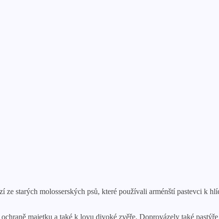
zí ze starých molosserských psů, které používali arménští pastevci k hl
 ochraně majetku a také k lovu divoké zvěře. Doprovázely také pastýře