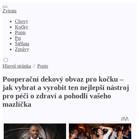
Zvirata
Chovy
Kočky
Popis
Psi
Štěňata
Zprávy
Hlavní stránka
/
Popis
Pooperační dekový obvaz pro kočku –
jak vybrat a vyrobit ten nejlepší nástroj
pro péči o zdraví a pohodlí vašeho
mazlíčka