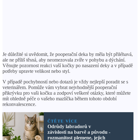
Je důležité si uvědomit, že pooperační deka by měla být přiléhavá,
ale ne příliš těsná, aby neomezovala zvíře v pohybu a dýchání.
Věnujte pozornost reakci vaší kočky po nasazení deky a v případě
potřeby upravte velikost nebo styl.
V případě pochybností nebo dotazů je vždy nejlepší poradit se s
veterinářem. Pomůže vám vybrat nejvhodnější pooperační
přikrývku pro vaši kočku a zodpoví veškeré otázky, které můžete
mít ohledně péče o vašeho mazlíčka během tohoto období
rekonvalescence.
ČTĚTE VÍCE
Odrůdy labradorů v
závislosti na barvě a původu -
rozmanitost plemene, jejich