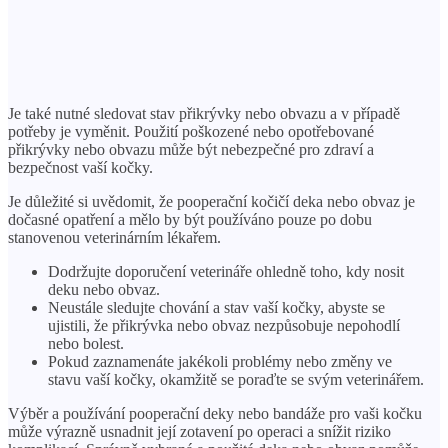
Je také nutné sledovat stav přikrývky nebo obvazu a v případě
potřeby je vyměnit. Použití poškozené nebo opotřebované
přikrývky nebo obvazu může být nebezpečné pro zdraví a
bezpečnost vaší kočky.
Je důležité si uvědomit, že pooperační kočičí deka nebo obvaz je
dočasné opatření a mělo by být používáno pouze po dobu
stanovenou veterinárním lékařem.
Dodržujte doporučení veterináře ohledně toho, kdy nosit
deku nebo obvaz.
Neustále sledujte chování a stav vaší kočky, abyste se
ujistili, že přikrývka nebo obvaz nezpůsobuje nepohodlí
nebo bolest.
Pokud zaznamenáte jakékoli problémy nebo změny ve
stavu vaší kočky, okamžitě se poraďte se svým veterinářem.
Výběr a používání pooperační deky nebo bandáže pro vaši kočku
může výrazně usnadnit její zotavení po operaci a snížit riziko