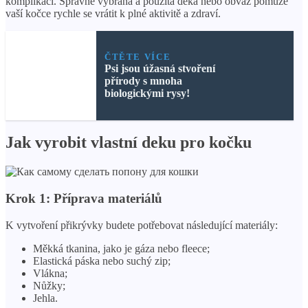
komplikací. Správně vybraná a použitá deka nebo obvaz pomůže
vaší kočce rychle se vrátit k plné aktivitě a zdraví.
ČTĚTE VÍCE
Psi jsou úžasná stvoření
přírody s mnoha
biologickými rysy!
Jak vyrobit vlastní deku pro kočku
Krok 1: Příprava materiálů
K vytvoření přikrývky budete potřebovat následující materiály:
Měkká tkanina, jako je gáza nebo fleece;
Elastická páska nebo suchý zip;
Vlákna;
Nůžky;
Jehla.