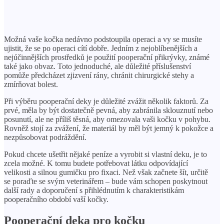
Možná vaše kočka nedávno podstoupila operaci a vy se musíte
ujistit, že se po operaci cítí dobře. Jedním z nejoblíbenějších a
nejúčinnějších prostředků je použití pooperační přikrývky, známé
také jako obvaz. Toto jednoduché, ale důležité příslušenství
pomůže předcházet zjizvení rány, chránit chirurgické stehy a
zmírňovat bolest.
Při výběru pooperační deky je důležité zvážit několik faktorů. Za
prvé, měla by být dostatečně pevná, aby zabránila sklouznutí nebo
posunutí, ale ne příliš těsná, aby omezovala vaši kočku v pohybu.
Rovněž stojí za zvážení, že materiál by měl být jemný k pokožce a
nezpůsobovat podráždění.
Pokud chcete ušetřit nějaké peníze a vyrobit si vlastní deku, je to
zcela možné. K tomu budete potřebovat látku odpovídající
velikosti a silnou gumičku pro fixaci. Než však začnete šít, určitě
se poraďte se svým veterinářem – bude vám schopen poskytnout
další rady a doporučení s přihlédnutím k charakteristikám
pooperačního období vaší kočky.
Pooperační deka pro kočku