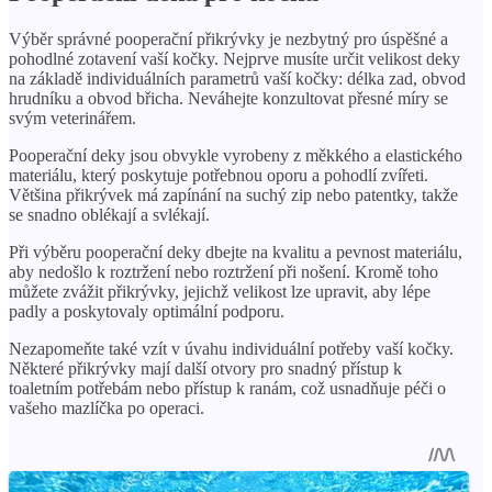
Výběr správné pooperační přikrývky je nezbytný pro úspěšné a
pohodlné zotavení vaší kočky. Nejprve musíte určit velikost deky
na základě individuálních parametrů vaší kočky: délka zad, obvod
hrudníku a obvod břicha. Neváhejte konzultovat přesné míry se
svým veterinářem.
Pooperační deky jsou obvykle vyrobeny z měkkého a elastického
materiálu, který poskytuje potřebnou oporu a pohodlí zvířeti.
Většina přikrývek má zapínání na suchý zip nebo patentky, takže
se snadno oblékají a svlékají.
Při výběru pooperační deky dbejte na kvalitu a pevnost materiálu,
aby nedošlo k roztržení nebo roztržení při nošení. Kromě toho
můžete zvážit přikrývky, jejichž velikost lze upravit, aby lépe
padly a poskytovaly optimální podporu.
Nezapomeňte také vzít v úvahu individuální potřeby vaší kočky.
Některé přikrývky mají další otvory pro snadný přístup k
toaletním potřebám nebo přístup k ranám, což usnadňuje péči o
vašeho mazlíčka po operaci.