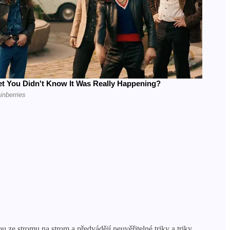
u ze stromu na strom a předvádějí neuvěřitelné triky a triky.