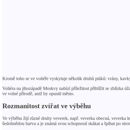
Kromě toho se ve voliéře vyskytuje několik druhů ptáků: vrány, kavky 
Voliéra na jihozápadě Moskvy nabízí příležitost přiblížit se zblízka 
ve volné přírodě, aniž by opustil město.
Rozmanitost zvířat ve výběhu
Ve výběhu žijí různé druhy veverek, např. veverka obecná, veverka le
šedohnědou barvu a je známá svou schopností skákat a šplhat po str