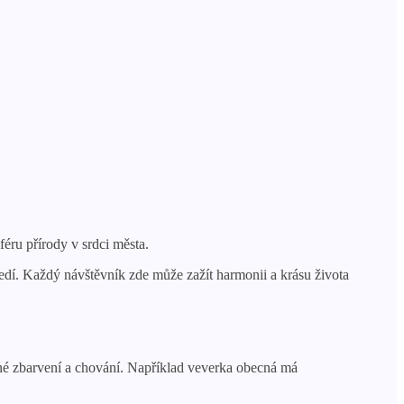
féru přírody v srdci města.
ředí. Každý návštěvník zde může zažít harmonii a krásu života
ečné zbarvení a chování. Například veverka obecná má