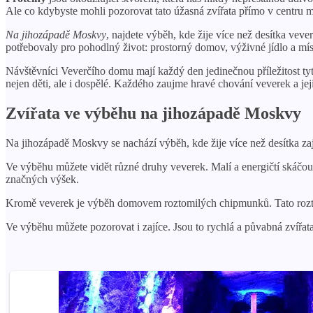
Ale co kdybyste mohli pozorovat tato úžasná zvířata přímo v centru 
Na jihozápadě Moskvy
, najdete výběh, kde žije více než desítka vev
potřebovaly pro pohodlný život: prostorný domov, výživné jídlo a mís
Návštěvníci Veverčího domu mají každý den jedinečnou příležitost ty
nejen děti, ale i dospělé. Každého zaujme hravé chování veverek a jej
Zvířata ve výběhu na jihozápadě Moskvy
Na jihozápadě Moskvy se nachází výběh, kde žije více než desítka zaj
Ve výběhu můžete vidět různé druhy veverek. Malí a energičtí skáčo
značných výšek.
Kromě veverek je výběh domovem roztomilých chipmunků. Tato roztomilá
Ve výběhu můžete pozorovat i zajíce. Jsou to rychlá a půvabná zvířata