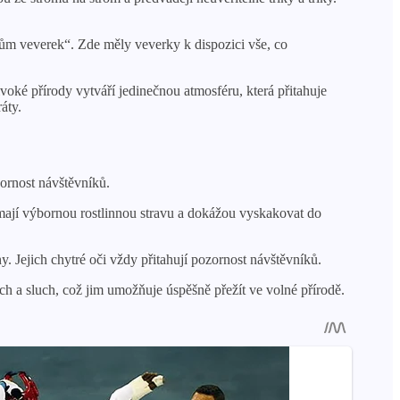
„Dům veverek“. Zde měly veverky k dispozici vše, co
oké přírody vytváří jedinečnou atmosféru, která přitahuje
áty.
zornost návštěvníků.
mají výbornou rostlinnou stravu a dokážou vyskakovat do
. Jejich chytré oči vždy přitahují pozornost návštěvníků.
ich a sluch, což jim umožňuje úspěšně přežít ve volné přírodě.