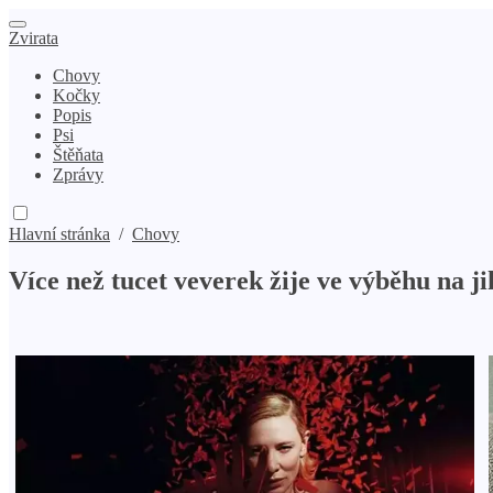
Zvirata
Chovy
Kočky
Popis
Psi
Štěňata
Zprávy
Hlavní stránka
/
Chovy
Více než tucet veverek žije ve výběhu na 