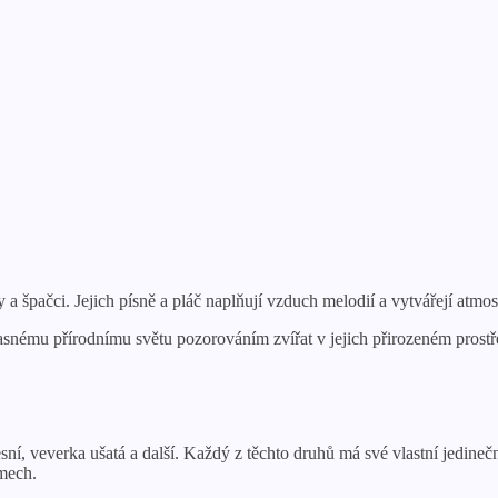
a špačci. Jejich písně a pláč naplňují vzduch melodií a vytvářejí atmos
úžasnému přírodnímu světu pozorováním zvířat v jejich přirozeném prost
sní, veverka ušatá a další. Každý z těchto druhů má své vlastní jedin
omech.