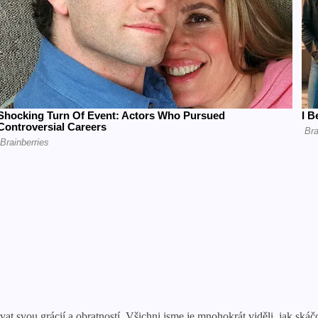
at svou grácií a obratností. Všichni jsme je mnohokrát viděli, jak skáčo