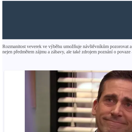
Rozmanitost veverek ve výběhu umožňuje návštěvníkům pozorovat a stu
nejen předmětem zájmu a zábavy, ale také zdrojem poznání o povaze a