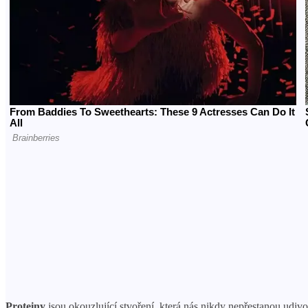
Proteiny
jsou okouzlující stvoření, která nás nikdy nepřestanou udivov