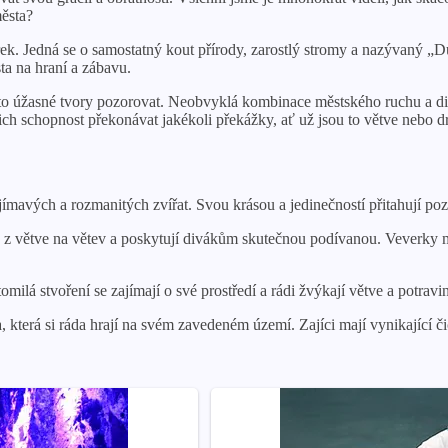
města?
erek. Jedná se o samostatný kout přírody, zarostlý stromy a nazývaný 
ta na hraní a zábavu.
to úžasné tvory pozorovat. Neobvyklá kombinace městského ruchu a div
ich schopnost překonávat jakékoli překážky, ať už jsou to větve nebo dr
ímavých a rozmanitých zvířat. Svou krásou a jedinečností přitahují po
u z větve na větev a poskytují divákům skutečnou podívanou. Veverky 
 stvoření se zajímají o své prostředí a rádi žvýkají větve a potraviny
, která si ráda hrají na svém zavedeném území. Zajíci mají vynikající č