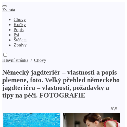
Zvirata
Chovy
Kočky
Popis
Psi
Štěňata
Zprávy
Hlavní stránka
/
Chovy
Německý jagdteriér – vlastnosti a popis
plemene, foto. Velký přehled německého
jagdteriéra – vlastnosti, požadavky a
tipy na péči. FOTOGRAFIE