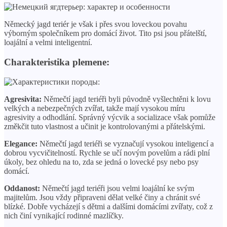
Německý jagd teriér je však i přes svou loveckou povahu
výborným společníkem pro domácí život. Tito psi jsou přátelští,
loajální a velmi inteligentní.
Charakteristika plemene:
Agresivita:
Němečtí jagd teriéři byli původně vyšlechtěni k lovu
velkých a nebezpečných zvířat, takže mají vysokou míru
agresivity a odhodlání. Správný výcvik a socializace však pomůže
změkčit tuto vlastnost a učinit je kontrolovanými a přátelskými.
Elegance:
Němečtí jagd teriéři se vyznačují vysokou inteligencí a
dobrou vycvičitelností. Rychle se učí novým povelům a rádi plní
úkoly, bez ohledu na to, zda se jedná o lovecké psy nebo psy
domácí.
Oddanost:
Němečtí jagd teriéři jsou velmi loajální ke svým
majitelům. Jsou vždy připraveni dělat velké činy a chránit své
blízké. Dobře vycházejí s dětmi a dalšími domácími zvířaty, což z
nich činí vynikající rodinné mazlíčky.