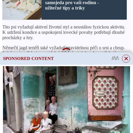
samojeda pro vaši rodinu -
užitečné tipy a triky
Tito psi vyžadují aktivní životní styl a neustálou fyzickou aktivitu.
K udržení kondice a uspokojení lovecké povahy potřebují dlouhé
procházky a hry.
Němečtí jagd teriéři také vyžadují pravidelnou péči o srst a chrup.
Jejich srst potřebuje pravidelné čištění a jejich zuby potřebují
pravidelné čištění a prohlídky u veterináře.
SPONSORED CONTENT
Německý jagdteriér: péče a údržba
Péče o vlasy a pokožku
Srst německého jagd teriéra vyžaduje pravidelnou úpravu. Pes by
This site uses cookies to store data. By continuing to use the site, you consent
měl být kartáčován a kartáčován několikrát týdně, zejména během
to the use of these files.
OK
línání, aby nedošlo k zacuchání chlupů a zacuchání. V případě
potřeby můžete také odstřihnout část dlouhé srsti na uších a