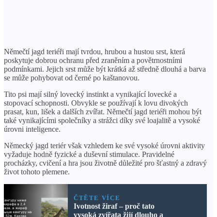
Němečtí jagd teriéři mají tvrdou, hrubou a hustou srst, která
poskytuje dobrou ochranu před zraněním a povětrnostními
podmínkami. Jejich srst může být krátká až středně dlouhá a barva
se může pohybovat od černé po kaštanovou.
Tito psi mají silný lovecký instinkt a vynikající lovecké a
stopovací schopnosti. Obvykle se používají k lovu divokých
prasat, kun, lišek a dalších zvířat. Němečtí jagd teriéři mohou být
také vynikajícími společníky a strážci díky své loajalitě a vysoké
úrovni inteligence.
Německý jagd teriér však vzhledem ke své vysoké úrovni aktivity
vyžaduje hodně fyzické a duševní stimulace. Pravidelné
procházky, cvičení a hra jsou životně důležité pro šťastný a zdravý
život tohoto plemene.
ČTĚTE VÍCE
Ivotnost žiraf – proč tato
vysoká zvířata žijí dlouho a