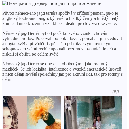
Původ německého jagd teriéra spočívá v křížení plemen, jako je
anglický foxhound, anglický teriér a hladký černý a hnědý malý
knírač. Tímto křížením vznikl pes ideální pro lov vysoké zvěře.
Německý jagd teriér byl od počátku svého vzniku chován
výhradně pro lov. Pracovali po boku lovců, pomáhali jim sledovat
a chytat zvěř a přivádět ji zpět. Tito psi díky svým loveckým
schopnostem velmi rychle upoutali pozornost ostatních lovců a
získali si oblibu po celém světě.
Německý jagd teriér se dnes stal oblíbeným i jako rodinný
mazlíček. Jejich loajalita, inteligence a vysoká energetická úroveň
z nich dělají skvělé společníky jak pro aktivní lidi, tak pro rodiny s
dětmi.