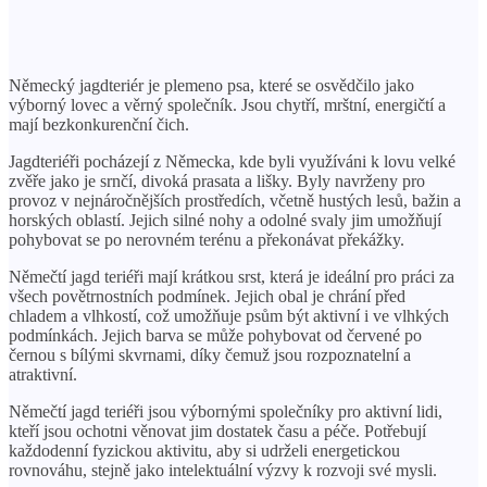
Německý jagdteriér je plemeno psa, které se osvědčilo jako
výborný lovec a věrný společník. Jsou chytří, mrštní, energičtí a
mají bezkonkurenční čich.
Jagdteriéři pocházejí z Německa, kde byli využíváni k lovu velké
zvěře jako je srnčí, divoká prasata a lišky. Byly navrženy pro
provoz v nejnáročnějších prostředích, včetně hustých lesů, bažin a
horských oblastí. Jejich silné nohy a odolné svaly jim umožňují
pohybovat se po nerovném terénu a překonávat překážky.
Němečtí jagd teriéři mají krátkou srst, která je ideální pro práci za
všech povětrnostních podmínek. Jejich obal je chrání před
chladem a vlhkostí, což umožňuje psům být aktivní i ve vlhkých
podmínkách. Jejich barva se může pohybovat od červené po
černou s bílými skvrnami, díky čemuž jsou rozpoznatelní a
atraktivní.
Němečtí jagd teriéři jsou výbornými společníky pro aktivní lidi,
kteří jsou ochotni věnovat jim dostatek času a péče. Potřebují
každodenní fyzickou aktivitu, aby si udrželi energetickou
rovnováhu, stejně jako intelektuální výzvy k rozvoji své mysli.